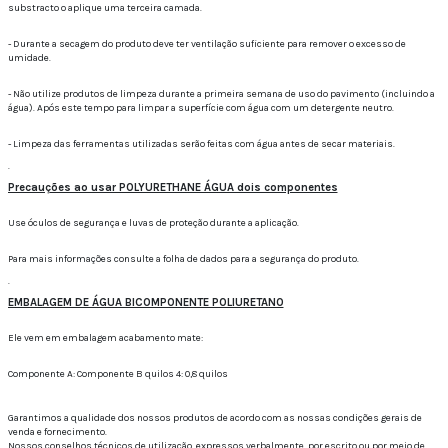
substracto o aplique uma terceira camada.
- Durante a secagem do produto deve ter ventilação suficiente para remover o excesso de
umidade.
- Não utilize produtos de limpeza durante a primeira semana de uso do pavimento (incluindo a
água).
Após este tempo para limpar a superfície com água com um detergente neutro.
- Limpeza das ferramentas utilizadas serão feitas com água antes de secar materiais.
.
Precauções ao usar POLYURETHANE ÁGUA dois componentes
Use óculos de segurança e luvas de proteção durante a aplicação.
Para mais informações consulte a folha de dados para a segurança do produto.
.
EMBALAGEM DE ÁGUA BICOMPONENTE POLIURETANO
Ele vem em embalagem acabamento mate:
Componente A: Componente B quilos 4: 0,8 quilos
Garantimos a qualidade dos nossos produtos de acordo com as nossas condições gerais de
venda e fornecimento.
Nossos conselhos técnicos de utilização, expressos verbalmente, por escrito ou por meio de