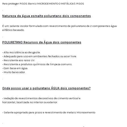
Para proteger PISOS Barniz MICROCEMENTO O METÁLICAS PISOS
.
Natureza da água esmalte poliuretano dois componentes
É um selante incolor formulado com revestimento de poliuretano de 2 componentes água
alifático baseado.
.
POLIURETANO Recursos da Água dois componentes
- Alta resistência ao desgaste.
- Adequado para uso em ambientes fechados ou ao ar livre.
- Resistente aos raios UV.
- Resistente a produtos químicos de limpeza comuns.
- Com base em água.
- Muito baixo odor.
.
Onde posso usar o poliuretano ÁGUA dois componentes?
- Vedação de revestimentos decorativos de cimento vertical e
horizontal, localizada no interior ou exterior.
- Selante apropriado para pisos e revestimento de metais Microcemento
.