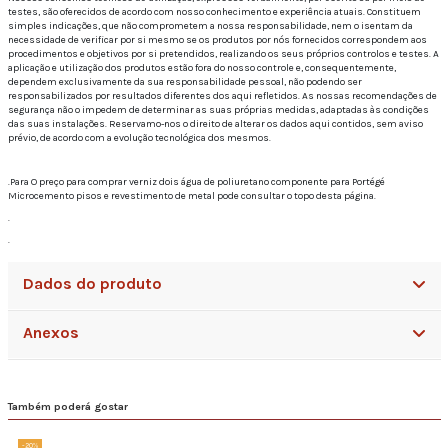
testes, são oferecidos de acordo com nosso conhecimento e experiência atuais. Constituem
simples indicações, que não comprometem a nossa responsabilidade, nem o isentam da
necessidade de verificar por si mesmo se os produtos por nós fornecidos correspondem aos
procedimentos e objetivos por si pretendidos, realizando os seus próprios controlos e testes. A
aplicação e utilização dos produtos estão fora do nosso controle e, consequentemente,
dependem exclusivamente da sua responsabilidade pessoal, não podendo ser
responsabilizados por resultados diferentes dos aqui refletidos. As nossas recomendações de
segurança não o impedem de determinar as suas próprias medidas, adaptadas às condições
das suas instalações. Reservamo-nos o direito de alterar os dados aqui contidos, sem aviso
prévio, de acordo com a evolução tecnológica dos mesmos.
.Para O preço para comprar verniz dois água de poliuretano componente para Portégé
Microcemento pisos e revestimento de metal pode consultar o topo desta página.
.
.
Dados do produto
Anexos
Também poderá gostar
-20%