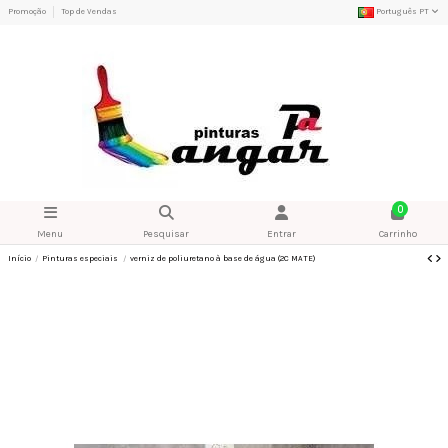
Promoção
Top de Vendas
Português PT
0
Menu
Pesquisar
Entrar
Carrinho
Início
Pinturas especiais
verniz de poliuretano à base de água (2C MATE)