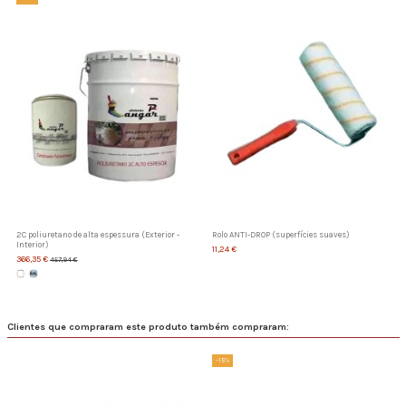
2C poliuretano de alta espessura (Exterior -
Rolo ANTI-DROP (superfícies suaves)
Interior)
11,24 €
366,35 €
457,94 €
Clientes que compraram este produto também compraram:
-15%