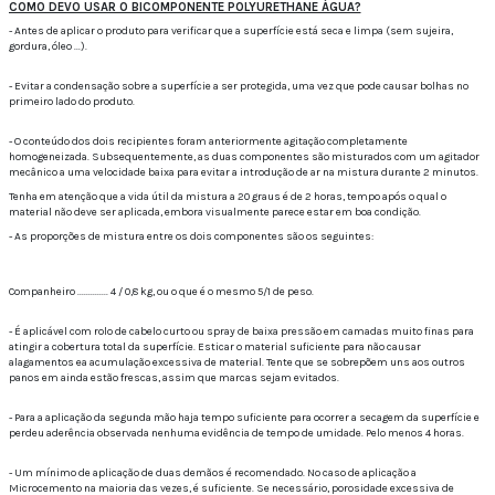
COMO DEVO USAR O BICOMPONENTE POLYURETHANE ÁGUA?
- Antes de aplicar o produto para verificar que a superfície está seca e limpa (sem sujeira,
gordura, óleo ...).
- Evitar a condensação sobre a superfície a ser protegida, uma vez que pode causar bolhas no
primeiro lado do produto.
- O conteúdo dos dois recipientes foram anteriormente agitação completamente
homogeneizada.
Subsequentemente, as duas componentes são misturados com um agitador
mecânico a uma velocidade baixa para evitar a introdução de ar na mistura durante 2 minutos.
Tenha em atenção que a vida útil da mistura a 20 graus é de 2 horas, tempo após o qual o
material não deve ser aplicada, embora visualmente parece estar em boa condição.
- As proporções de mistura entre os dois componentes são os seguintes:
Companheiro .............. 4 / 0,8 kg, ou o que é o mesmo 5/1 de peso.
- É aplicável com rolo de cabelo curto ou spray de baixa pressão em camadas muito finas para
atingir a cobertura total da superfície.
Esticar o material suficiente para não causar
alagamentos ea acumulação excessiva de material.
Tente que se sobrepõem uns aos outros
panos em ainda estão frescas, assim que marcas sejam evitados.
- Para a aplicação da segunda mão haja tempo suficiente para ocorrer a secagem da superfície e
perdeu aderência observada nenhuma evidência de tempo de umidade.
Pelo menos 4 horas.
- Um mínimo de aplicação de duas demãos é recomendado.
No caso de aplicação a
Microcemento na maioria das vezes, é suficiente.
Se necessário, porosidade excessiva de