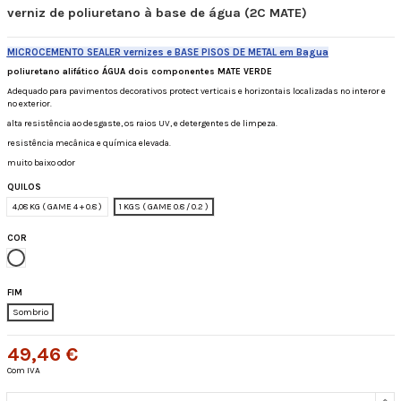
verniz de poliuretano à base de água (2C MATE)
MICROCEMENTO SEALER vernizes e BASE PISOS DE METAL em Bagua
poliuretano alifático ÁGUA dois componentes MATE VERDE
Adequado para pavimentos decorativos protect verticais e horizontais localizadas no interor e
no exterior.
alta resistência ao desgaste, os raios UV, e detergentes de limpeza.
resistência mecânica e química elevada.
muito baixo odor
QUILOS
4,08 KG ( GAME 4 + 0.8 )
1 KGS ( GAME 0.8 / 0.2 )
COR
Transparente
FIM
Sombrio
49,46 €
Com IVA