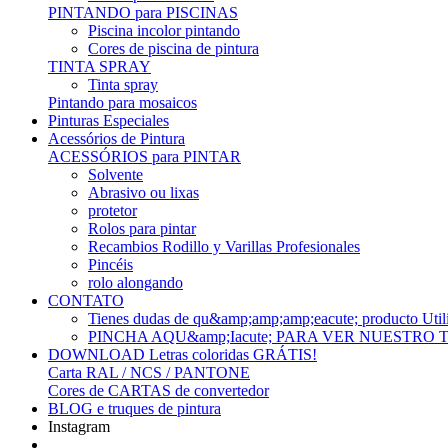
PINTANDO para PISCINAS
Piscina incolor pintando
Cores de piscina de pintura
TINTA SPRAY
Tinta spray
Pintando para mosaicos
Pinturas Especiales
Acessórios de Pintura
ACESSÓRIOS para PINTAR
Solvente
Abrasivo ou lixas
protetor
Rolos para pintar
Recambios Rodillo y Varillas Profesionales
Pincéis
rolo alongando
CONTATO
Tienes dudas de qu&amp;amp;amp;eacute; produc
PINCHA AQU&amp;Iacute; PARA VER NUESTRO
DOWNLOAD Letras coloridas GRÁTIS!
Carta RAL / NCS / PANTONE
Cores de CARTAS de convertedor
BLOG e truques de pintura
Instagram