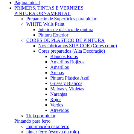
Página inicial
PRIMERS, TINTAS E VERNIZES
PINTURA ORNAMENTAL
Preparação de Superfícies para pintar
WHITE Walls Paint
Interior de plástico de pintura
Pintura Exterior
CORES DE PLÁSTICO DE PINTURA
Nós fabricamos SUA COR (Cores como)
Cores preparados (Alta Decoração)
Blancos Rotos
Amarillos Rojizos
Amarillos
Arenas
Pintura Plástica Azúl
Grises y Blancos
Malvas y Violetas
Naranjas
Rojos
Verdes
Atrevidos
Tinja por pintar
Pintando para ferro
imprimación para ferro
pintar ferro (escova ou rolo)