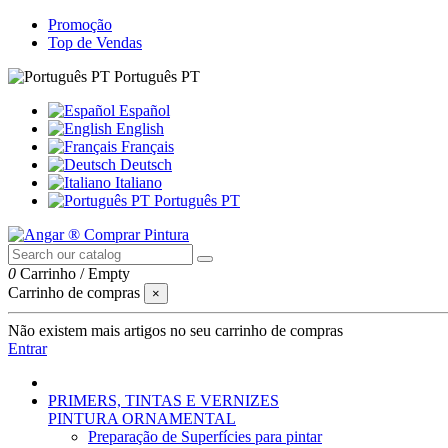
Promoção
Top de Vendas
Português PT
Español
English
Français
Deutsch
Italiano
Português PT
0
Carrinho
/
Empty
Carrinho de compras
×
Não existem mais artigos no seu carrinho de compras
Entrar
PRIMERS, TINTAS E VERNIZES
PINTURA ORNAMENTAL
Preparação de Superfícies para pintar