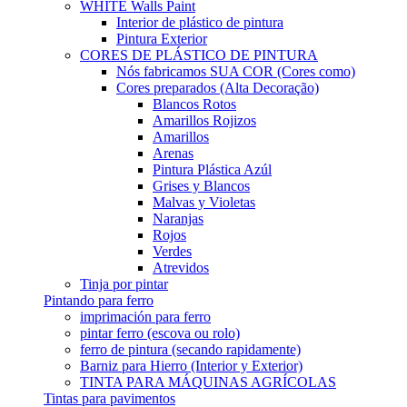
WHITE Walls Paint
Interior de plástico de pintura
Pintura Exterior
CORES DE PLÁSTICO DE PINTURA
Nós fabricamos SUA COR (Cores como)
Cores preparados (Alta Decoração)
Blancos Rotos
Amarillos Rojizos
Amarillos
Arenas
Pintura Plástica Azúl
Grises y Blancos
Malvas y Violetas
Naranjas
Rojos
Verdes
Atrevidos
Tinja por pintar
Pintando para ferro
imprimación para ferro
pintar ferro (escova ou rolo)
ferro de pintura (secando rapidamente)
Barniz para Hierro (Interior y Exterior)
TINTA PARA MÁQUINAS AGRÍCOLAS
Tintas para pavimentos