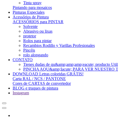
Tinta spray
Pintando para mosaicos
Pinturas Especiales
Acessórios de Pintura
ACESSÓRIOS para PINTAR
Solvente
Abrasivo ou lixas
protetor
Rolos para pintar
Recambios Rodillo y Varillas Profesionales
Pincéis
rolo alongando
CONTATO
Tienes dudas de qu&amp;amp;amp;eacute; produc
PINCHA AQU&amp;Iacute; PARA VER NUESTRO
DOWNLOAD Letras coloridas GRÁTIS!
Carta RAL / NCS / PANTONE
Cores de CARTAS de convertedor
BLOG e truques de pintura
Instagram