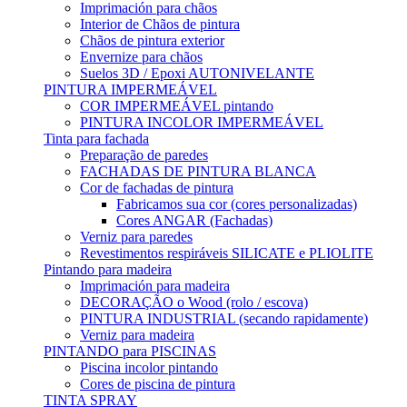
Imprimación para chãos
Interior de Chãos de pintura
Chãos de pintura exterior
Envernize para chãos
Suelos 3D / Epoxi AUTONIVELANTE
PINTURA IMPERMEÁVEL
COR IMPERMEÁVEL pintando
PINTURA INCOLOR IMPERMEÁVEL
Tinta para fachada
Preparação de paredes
FACHADAS DE PINTURA BLANCA
Cor de fachadas de pintura
Fabricamos sua cor (cores personalizadas)
Cores ANGAR (Fachadas)
Verniz para paredes
Revestimentos respiráveis ​​SILICATE e PLIOLITE
Pintando para madeira
Imprimación para madeira
DECORAÇÃO o Wood (rolo / escova)
PINTURA INDUSTRIAL (secando rapidamente)
Verniz para madeira
PINTANDO para PISCINAS
Piscina incolor pintando
Cores de piscina de pintura
TINTA SPRAY