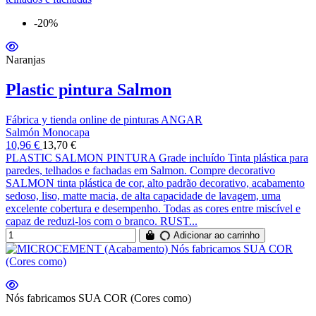
-20%
Naranjas
Plastic pintura Salmon
Fábrica y tienda online de pinturas ANGAR
Salmón Monocapa
10,96 €
13,70 €
PLASTIC SALMON PINTURA Grade incluído Tinta plástica para
paredes, telhados e fachadas em Salmon. Compre decorativo
SALMON tinta plástica de cor, alto padrão decorativo, acabamento
sedoso, liso, matte macia, de alta capacidade de lavagem, uma
excelente cobertura e desempenho. Todas as cores entre miscível e
capaz de reduzi-los com o branco. RUST...
Adicionar ao carrinho
Nós fabricamos SUA COR (Cores como)