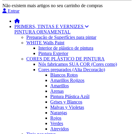
Não existem mais artigos no seu carrinho de compras
Entrar
PRIMERS, TINTAS E VERNIZES
PINTURA ORNAMENTAL
Preparação de Superfícies para pintar
WHITE Walls Paint
Interior de plástico de pintura
Pintura Exterior
CORES DE PLÁSTICO DE PINTURA
Nós fabricamos SUA COR (Cores como)
Cores preparados (Alta Decoração)
Blancos Rotos
Amarillos Rojizos
Amarillos
Arenas
Pintura Plástica Azúl
Grises y Blancos
Malvas y Violetas
Naranjas
Rojos
Verdes
Atrevidos