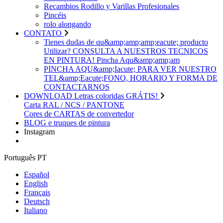
Recambios Rodillo y Varillas Profesionales
Pincéis
rolo alongando
CONTATO
Tienes dudas de qu&amp;amp;amp;eacute; producto
Utilizar? CONSULTA A NUESTROS TECNICOS
EN PINTURA! Pincha Aqu&amp;amp;am
PINCHA AQU&amp;Iacute; PARA VER NUESTRO
TEL&amp;Eacute;FONO, HORARIO Y FORMA DE
CONTACTARNOS
DOWNLOAD Letras coloridas GRÁTIS!
Carta RAL / NCS / PANTONE
Cores de CARTAS de convertedor
BLOG e truques de pintura
Instagram
Português PT
Español
English
Français
Deutsch
Italiano