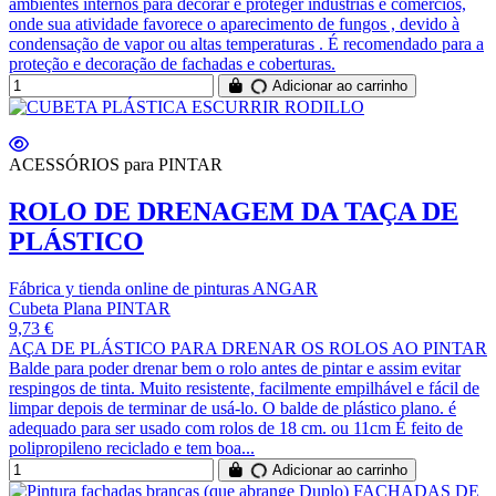
ambientes internos para decorar e proteger indústrias e comércios,
onde sua atividade favorece o aparecimento de fungos , devido à
condensação de vapor ou altas temperaturas . É recomendado para a
proteção e decoração de fachadas e coberturas.
Adicionar ao carrinho
ACESSÓRIOS para PINTAR
ROLO DE DRENAGEM DA TAÇA DE
PLÁSTICO
Fábrica y tienda online de pinturas ANGAR
Cubeta Plana PINTAR
9,73 €
AÇA DE PLÁSTICO PARA DRENAR OS ROLOS AO PINTAR
Balde para poder drenar bem o rolo antes de pintar e assim evitar
respingos de tinta. Muito resistente, facilmente empilhável e fácil de
limpar depois de terminar de usá-lo. O balde de plástico plano. é
adequado para ser usado com rolos de 18 cm. ou 11cm É feito de
polipropileno reciclado e tem boa...
Adicionar ao carrinho