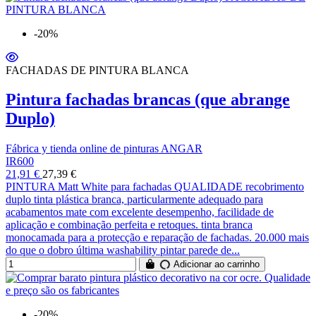
-20%
FACHADAS DE PINTURA BLANCA
Pintura fachadas brancas (que abrange
Duplo)
Fábrica y tienda online de pinturas ANGAR
IR600
21,91 €
27,39 €
PINTURA Matt White para fachadas QUALIDADE recobrimento
duplo tinta plástica branca, particularmente adequado para
acabamentos mate com excelente desempenho, facilidade de
aplicação e combinação perfeita e retoques. tinta branca
monocamada para a protecção e reparação de fachadas. 20.000 mais
do que o dobro última washability pintar parede de...
Adicionar ao carrinho
-20%