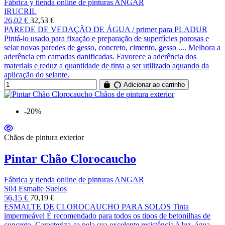
Fábrica y tienda online de pinturas ANGAR
IRUCRIL
26,02 €
32,53 €
PAREDE DE VEDAÇÃO DE ÁGUA / primer para PLADUR
Pintá-lo usado para fixação e preparação de superfícies porosas e
selar novas paredes de gesso, concreto, cimento, gesso .... Melhora a
aderência em camadas danificadas. Favorece a aderência dos
materiais e reduz a quantidade de tinta a ser utilizado aquando da
aplicação do selante.
Adicionar ao carrinho
-20%
Chãos de pintura exterior
Pintar Chão Clorocaucho
Fábrica y tienda online de pinturas ANGAR
S04 Esmalte Suelos
56,15 €
70,19 €
ESMALTE DE CLOROCAUCHO PARA SOLOS Tinta
impermeável É recomendado para todos os tipos de betonilhas de
concreto. Caracteriza-se pela sua excelente resistência à luz, água,