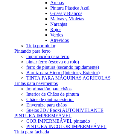
Arenas
Pintura Plástica Azúl
Grises y Blancos
Malvas y Violetas
Naranjas
Rojos
Verdes
Atrevidos
Tinja por pintar
Pintando para ferro
imprimación para ferro
pintar ferro (escova ou rolo)
ferro de pintura (secando rapidamente)
Barniz para Hierro (Interior y Exterior)
TINTA PARA MÁQUINAS AGRÍCOLAS
Tintas para pavimentos
Imprimación para chãos
Interior de Chãos de pintura
Chãos de pintura exterior
Envernize para chãos
Suelos 3D / Epoxi AUTONIVELANTE
PINTURA IMPERMEÁVEL
COR IMPERMEÁVEL pintando
PINTURA INCOLOR IMPERMEÁVEL
Tinta para fachada