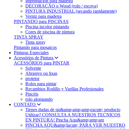
Imprimación para madeira
DECORAÇÃO o Wood (rolo / escova)
PINTURA INDUSTRIAL (secando rapidamente)
Verniz para madeira
PINTANDO para PISCINAS
Piscina incolor pintando
Cores de piscina de pintura
TINTA SPRAY
Tinta spray
Pintando para mosaicos
Pinturas Especiales
Acessórios de Pintura
ACESSÓRIOS para PINTAR
Solvente
Abrasivo ou lixas
protetor
Rolos para pintar
Recambios Rodillo y Varillas Profesionales
Pincéis
rolo alongando
CONTATO
Tienes dudas de qu&amp;amp;amp;eacute; producto
Utilizar? CONSULTA A NUESTROS TECNICOS
EN PINTURA! Pincha Aqu&amp;amp;am
PINCHA AQU&amp;Iacute; PARA VER NUESTRO