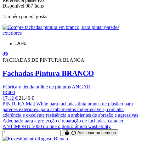
Referência
plaste R6
Disponível
987 Itens
Também poderá gostar
-20%
FACHADAS DE PINTURA BLANCA
Fachadas Pintura BRANCO
Fábrica y tienda online de pinturas ANGAR
IR400
17,12 €
21,40 €
PINTURA Matt White para fachadas tinta branca de plástico para
paredes exteriores, para acabamentos impermeáveis, com alta
aderência e excelente resistência a ambientes de abrasão e agressivas
Adequado para a protecção e reparação de fachadas. caracter
ANTIMOHO 5000 do que o dobro última washability
Adicionar ao carrinho