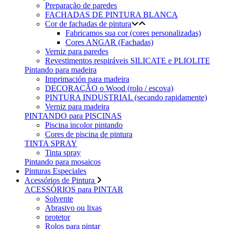
Preparação de paredes
FACHADAS DE PINTURA BLANCA
Cor de fachadas de pintura
Fabricamos sua cor (cores personalizadas)
Cores ANGAR (Fachadas)
Verniz para paredes
Revestimentos respiráveis ​​SILICATE e PLIOLITE
Pintando para madeira
Imprimación para madeira
DECORAÇÃO o Wood (rolo / escova)
PINTURA INDUSTRIAL (secando rapidamente)
Verniz para madeira
PINTANDO para PISCINAS
Piscina incolor pintando
Cores de piscina de pintura
TINTA SPRAY
Tinta spray
Pintando para mosaicos
Pinturas Especiales
Acessórios de Pintura
ACESSÓRIOS para PINTAR
Solvente
Abrasivo ou lixas
protetor
Rolos para pintar