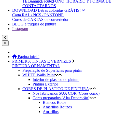
TEL&amp;Eacute;FONO, HORARIO Y FORMA DE
CONTACTARNOS
DOWNLOAD Letras coloridas GRÁTIS!
Carta RAL / NCS / PANTONE
Cores de CARTAS de convertedor
BLOG e truques de pintura
Instagram
Página inicial
PRIMERS, TINTAS E VERNIZES
PINTURA ORNAMENTAL
Preparação de Superfícies para pintar
WHITE Walls Paint
Interior de plástico de pintura
Pintura Exterior
CORES DE PLÁSTICO DE PINTURA
Nós fabricamos SUA COR (Cores como)
Cores preparados (Alta Decoração)
Blancos Rotos
Amarillos Rojizos
Amarillos