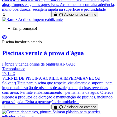
algas, fungos e agentes agressivos. Acabamentos com alta aderência,
muito boa dureza, secagem rápida na superfície e profundidade
Adicionar ao carrinho
Em promoção!
Piscina incolor pintando
Piscinas verniz à prova d'água
Fábrica y tienda online de pinturas ANGAR
Termoplastico
17,12 €
VERNIZ DE PISCINA ACRÍLICA IMPERMEÁVEL (Al
Solvent) Tinta para piscina que respeita visualmente o suporte, para
impermeabilização de piscinas de azulejos ou piscinas revestidas
com areia. Permite embalsamamento permanente da água. Oferece
suporte a produtos de cloração e manutenção de piscinas, incluindo
água salgada. Evita a penetração de umidade...
Adicionar ao carrinho