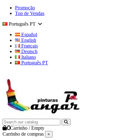
Promoção
Top de Vendas
Português PT
Español
English
Français
Deutsch
Italiano
Português PT
0
Carrinho
/
Empty
Carrinho de compras
×