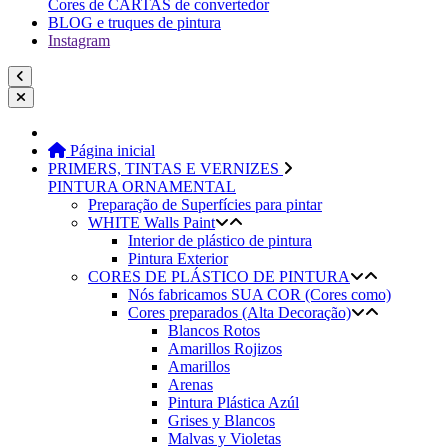
Cores de CARTAS de convertedor
BLOG e truques de pintura
Instagram
Página inicial
PRIMERS, TINTAS E VERNIZES
PINTURA ORNAMENTAL
Preparação de Superfícies para pintar
WHITE Walls Paint
Interior de plástico de pintura
Pintura Exterior
CORES DE PLÁSTICO DE PINTURA
Nós fabricamos SUA COR (Cores como)
Cores preparados (Alta Decoração)
Blancos Rotos
Amarillos Rojizos
Amarillos
Arenas
Pintura Plástica Azúl
Grises y Blancos
Malvas y Violetas