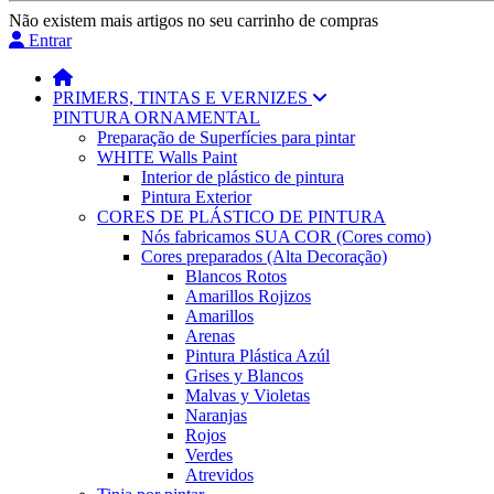
Não existem mais artigos no seu carrinho de compras
Entrar
PRIMERS, TINTAS E VERNIZES
PINTURA ORNAMENTAL
Preparação de Superfícies para pintar
WHITE Walls Paint
Interior de plástico de pintura
Pintura Exterior
CORES DE PLÁSTICO DE PINTURA
Nós fabricamos SUA COR (Cores como)
Cores preparados (Alta Decoração)
Blancos Rotos
Amarillos Rojizos
Amarillos
Arenas
Pintura Plástica Azúl
Grises y Blancos
Malvas y Violetas
Naranjas
Rojos
Verdes
Atrevidos