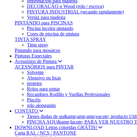
Imprimación para madeira
DECORAÇÃO o Wood (rolo / escova)
PINTURA INDUSTRIAL (secando rapidamente)
Verniz para madeira
PINTANDO para PISCINAS
Piscina incolor pintando
Cores de piscina de pintura
TINTA SPRAY
Tinta spray
Pintando para mosaicos
Pinturas Especiales
Acessórios de Pintura
ACESSÓRIOS para PINTAR
Solvente
Abrasivo ou lixas
protetor
Rolos para pintar
Recambios Rodillo y Varillas Profesionales
Pincéis
rolo alongando
CONTATO
Tienes dudas de qu&amp;amp;amp;eacute; produc
PINCHA AQU&amp;Iacute; PARA VER NUESTRO
DOWNLOAD Letras coloridas GRÁTIS!
Carta RAL / NCS / PANTONE