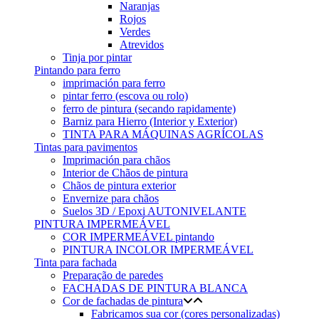
Naranjas
Rojos
Verdes
Atrevidos
Tinja por pintar
Pintando para ferro
imprimación para ferro
pintar ferro (escova ou rolo)
ferro de pintura (secando rapidamente)
Barniz para Hierro (Interior y Exterior)
TINTA PARA MÁQUINAS AGRÍCOLAS
Tintas para pavimentos
Imprimación para chãos
Interior de Chãos de pintura
Chãos de pintura exterior
Envernize para chãos
Suelos 3D / Epoxi AUTONIVELANTE
PINTURA IMPERMEÁVEL
COR IMPERMEÁVEL pintando
PINTURA INCOLOR IMPERMEÁVEL
Tinta para fachada
Preparação de paredes
FACHADAS DE PINTURA BLANCA
Cor de fachadas de pintura
Fabricamos sua cor (cores personalizadas)