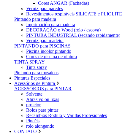
Cores ANGAR (Fachadas)
Verniz para paredes
Revestimentos respiráveis ​​SILICATE e PLIOLITE
Pintando para madeira
Imprimación para madeira
DECORAÇÃO o Wood (rolo / escova)
PINTURA INDUSTRIAL (secando rapidamente)
Verniz para madeira
PINTANDO para PISCINAS
Piscina incolor pintando
Cores de piscina de pintura
TINTA SPRAY
Tinta spray
Pintando para mosaicos
Pinturas Especiales
Acessórios de Pintura
ACESSÓRIOS para PINTAR
Solvente
Abrasivo ou lixas
protetor
Rolos para pintar
Recambios Rodillo y Varillas Profesionales
Pincéis
rolo alongando
CONTATO