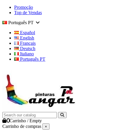
Promoção
Top de Vendas
Português PT
Español
English
Français
Deutsch
Italiano
Português PT
0
Carrinho
/
Empty
Carrinho de compras
×