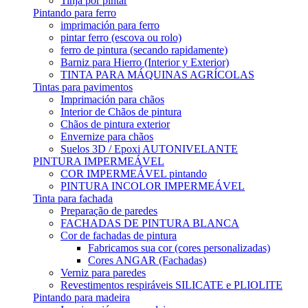
Tinja por pintar
Pintando para ferro
imprimación para ferro
pintar ferro (escova ou rolo)
ferro de pintura (secando rapidamente)
Barniz para Hierro (Interior y Exterior)
TINTA PARA MÁQUINAS AGRÍCOLAS
Tintas para pavimentos
Imprimación para chãos
Interior de Chãos de pintura
Chãos de pintura exterior
Envernize para chãos
Suelos 3D / Epoxi AUTONIVELANTE
PINTURA IMPERMEÁVEL
COR IMPERMEÁVEL pintando
PINTURA INCOLOR IMPERMEÁVEL
Tinta para fachada
Preparação de paredes
FACHADAS DE PINTURA BLANCA
Cor de fachadas de pintura
Fabricamos sua cor (cores personalizadas)
Cores ANGAR (Fachadas)
Verniz para paredes
Revestimentos respiráveis ​​SILICATE e PLIOLITE
Pintando para madeira