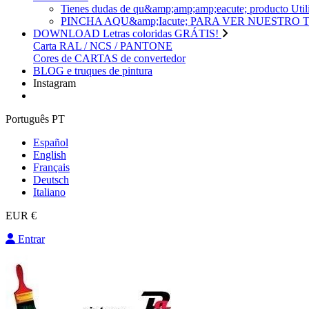
Tienes dudas de qu&amp;amp;amp;eacute; produc
PINCHA AQU&amp;Iacute; PARA VER NUESTRO
DOWNLOAD Letras coloridas GRÁTIS!
Carta RAL / NCS / PANTONE
Cores de CARTAS de convertedor
BLOG e truques de pintura
Instagram
Português PT
Español
English
Français
Deutsch
Italiano
EUR €
Entrar