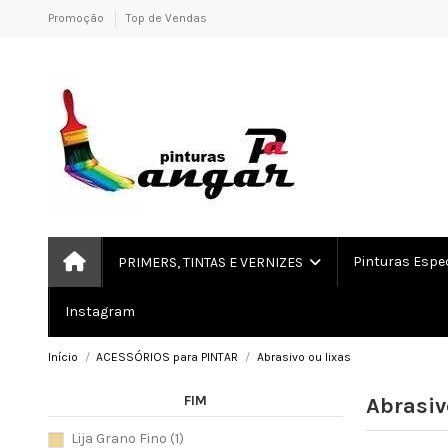
Promoção
Top de Vendas
Pinturas Espe
PRIMERS, TINTAS E VERNIZES
Instagram
Início
ACESSÓRIOS para PINTAR
Abrasivo ou lixas
FIM
Abrasiv
Lija Grano Fino
(1)