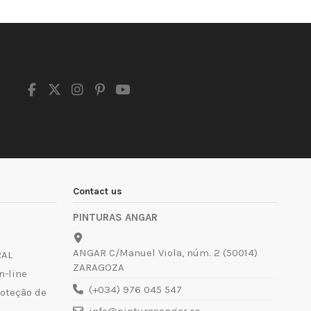
Contact us
PINTURAS ANGAR
ANGAR C/Manuel Viola, núm. 2 (50014)
RAL
ZARAGOZA
n-line
(+034) 976 045 547
roteção de