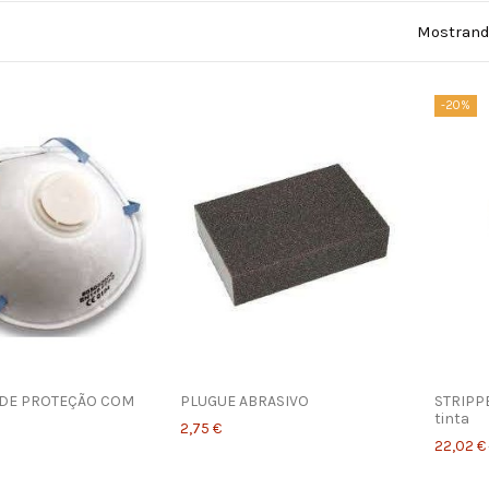
Mostrando
-20%
DE PROTEÇÃO COM
PLUGUE ABRASIVO
STRIPPE
tinta
2,75 €
22,02 €