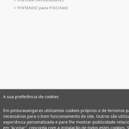
PINTURA IMPERMEÁVEL
PINTANDO para PISCINAS
A sua preferência de cookies
Em pinturasangar.es utilizamos cookies próprios e de terceiros p
necessários para o bom funcionamento do site. Outros são utiliza
Contáctanos
experiência personalizada e para lhe mostrar publicidade relaci
por aquí
em “Aceitar”, concorda com a instalação de todos estes cookies. S