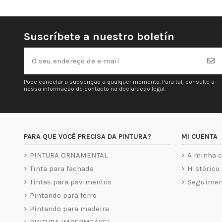
Suscríbete a nuestro boletín
Pode cancelar a subscrição a qualquer momento. Para tal, consulte a
nossa informação de contacto na declaração legal.
PARA QUE VOCÊ PRECISA DA PINTURA?
MI CUENTA
PINTURA ORNAMENTAL
A minha c
Tinta para fachada
Histórico
Tintas para pavimentos
Seguiment
Pintando para ferro
Pintando para madeira