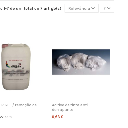
 1-7 de um total de 7 artigo(s)
Relevância
7
R GEL / remoção de
Aditivo de tinta anti-
derrapante
9,63 €
27,53 €