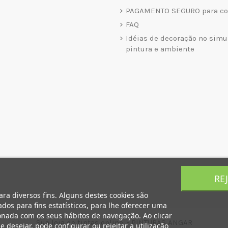
PAGAMENTO SEGURO para co
FAQ
Idéias de decoração no simu
pintura e ambiente
RE
ara diversos fins. Alguns destes cookies são
dos para fins estatísticos, para lhe oferecer uma
onada com os seus hábitos de navegação. Ao clicar
Sua loja de tintas online. - PINTURAS ANGAR
e desejar, pode configurar ou rejeitar a utilização