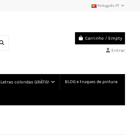
Português PT
Carrinho
/
Empty
Entrar
BLOG e truques de pintura
etras coloridas GRÁTIS!