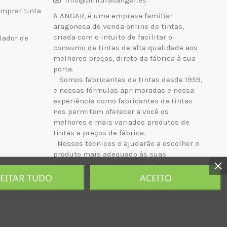
info@pinturasangar.es
mprar tinta
A ANGAR, é uma empresa familiar
aragonesa de venda online de tintas,
criada com o intuito de facilitar o
lador de
consumo de tintas de alta qualidade aos
melhores preços, direto da fábrica à sua
porta.
Somos fabricantes de tintas desde 1959,
e nossas fórmulas aprimoradas e nossa
experiência como fabricantes de tintas
nos permitem oferecer a você os
melhores e mais variados produtos de
tintas a preços de fábrica.
Nossos técnicos o ajudarão a escolher o
produto mais adequado às suas
necessidades, e indicarão a melhor forma
de aplicá-lo.
JEITAR TUDO
ACEITO