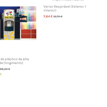
Verniz Respirável (Exterior /
Interior)
11,64 €
13,70 €
 de plástico de alta
de (tingimento)
58,20 €