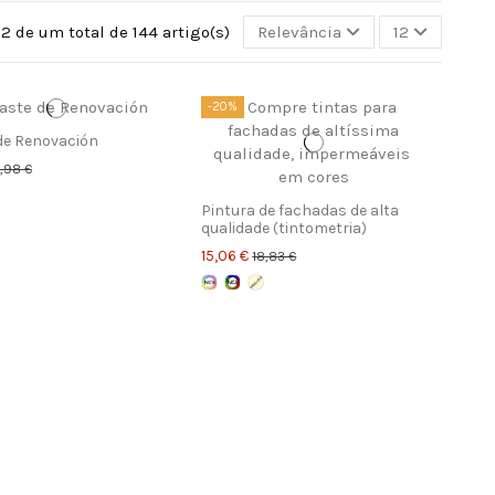
2 de um total de 144 artigo(s)
Relevância
12
-20%
de Renovación
1,98 €
Pintura de fachadas de alta
qualidade (tintometria)
15,06 €
18,83 €