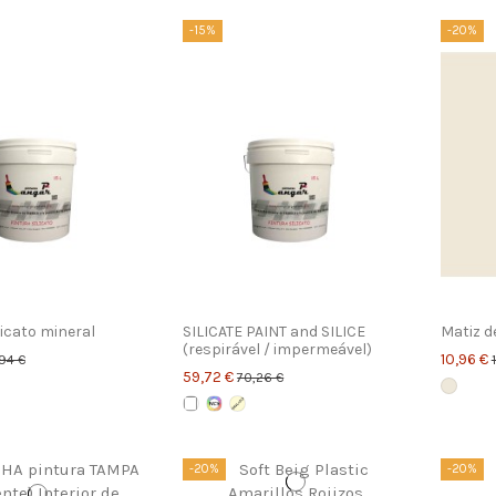
-15%
-20%
licato mineral
SILICATE PAINT and SILICE
Matiz d
(respirável / impermeável)
10,96 €
94 €
59,72 €
70,26 €
-20%
-20%