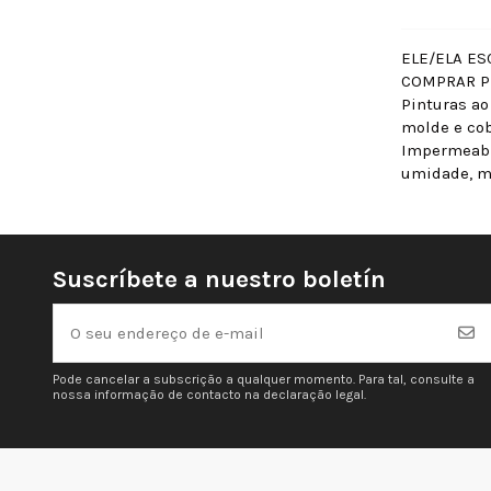
ELE/ELA ES
COMPRAR PI
Pinturas ao
molde e cob
Impermeabil
umidade, mi
Suscríbete a nuestro boletín
Pode cancelar a subscrição a qualquer momento. Para tal, consulte a
nossa informação de contacto na declaração legal.