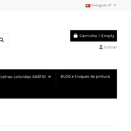
Português PT
Carrinho
/
Empty
Entrar
BLOG e truques de pintura
etras coloridas GRÁTIS!