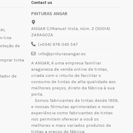
Contact us
PINTURAS ANGAR
ANGAR C/Manuel Viola, núm. 2 (50014)
RAL
ZARAGOZA
n-line
(+034) 976 045 547
roteção de
info@pinturasangar.es
mprar tinta
A ANGAR, é uma empresa familiar
aragonesa de venda online de tintas,
criada com o intuito de facilitar o
lador de
consumo de tintas de alta qualidade aos
melhores preços, direto da fábrica à sua
porta.
Somos fabricantes de tintas desde 1959,
e nossas fórmulas aprimoradas e nossa
experiência como fabricantes de tintas
nos permitem oferecer a você os
melhores e mais variados produtos de
tintas a preços de fábrica.