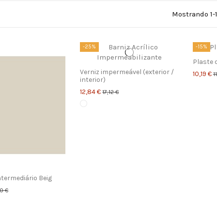
Mostrando 1-1
-25%
-15%
Plaste 
Verniz impermeável (exterior /
10,19 €
1
interior)
12,84 €
17,12 €
ntermediário Beig
70 €