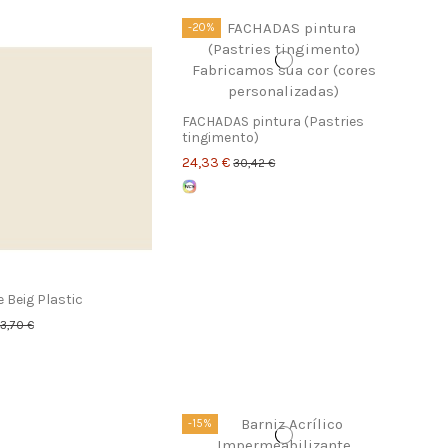
-20%
FACHADAS pintura (Pastries
tingimento)
24,33 €
30,42 €
e Beig Plastic
13,70 €
-15%