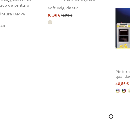
Soft Beig Plastic
intura TAMPA
10,96 €
13,70 €
6 €
Pintura
qualida
46,56 €