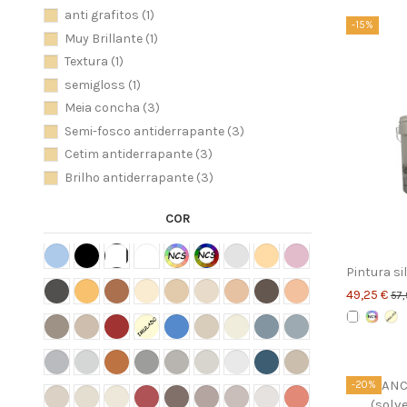
anti grafitos
(1)
-15%
Muy Brillante
(1)
Textura
(1)
semigloss
(1)
Meia concha
(3)
Semi-fosco antiderrapante
(3)
Cetim antiderrapante
(3)
Brilho antiderrapante
(3)
COR
Pintura si
49,25 €
57,
-20%