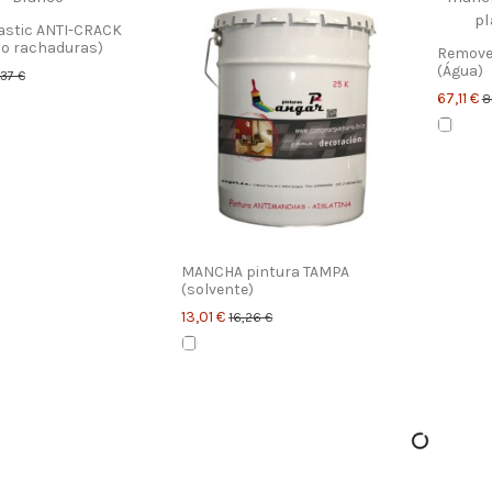
lastic ANTI-CRACK
o rachaduras)
Remove
(Água)
37 €
67,11 €
8
MANCHA pintura TAMPA
(solvente)
13,01 €
16,26 €