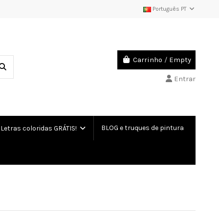
Português PT
Carrinho
/
Empty
Entrar
BLOG e truques de pintura
etras coloridas GRÁTIS!