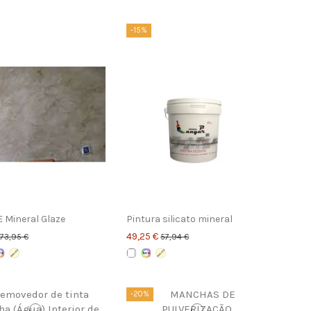
-15%
E Mineral Glaze
Pintura silicato mineral
49,25 €
73,95 €
57,94 €
-20%