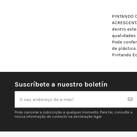
PINTANDO 
ACRESCENTAR
dentro exte
qualidades 
Pode confer
de plástico
Pintando Ec
Suscríbete a nuestro boletín
Pode cancelar a subscrição a qualquer momento. Para tal, consulte a
nossa informação de contacto na declaração legal.