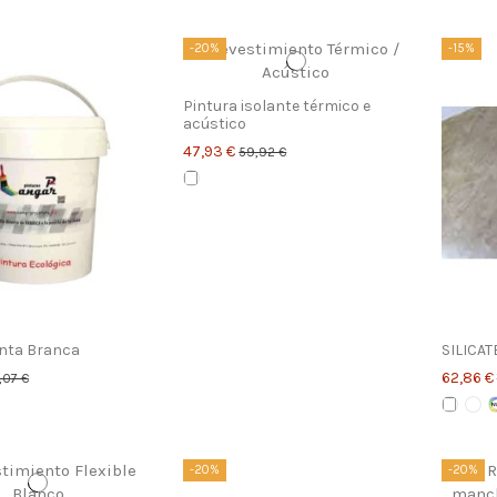
-20%
-15%
Pintura isolante térmico e
acústico
47,93 €
59,92 €
inta Branca
SILICAT
62,86 €
,07 €
-20%
-20%