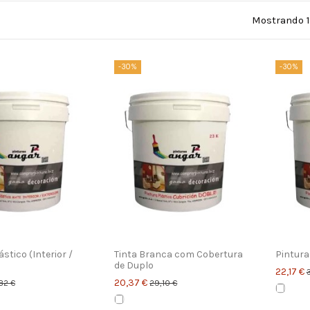
Mostrando 1
-30%
-30%
ástico (Interior /
Tinta Branca com Cobertura
Pintura
de Duplo
22,17 €
20,37 €
82 €
29,10 €