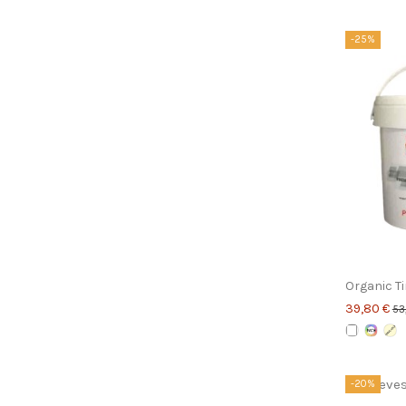
-25%
Organic T
39,80 €
53
-20%