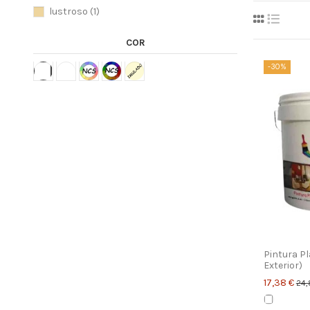
lustroso
(1)
COR
-30%
Pintura Pl
Exterior)
17,38 €
24,