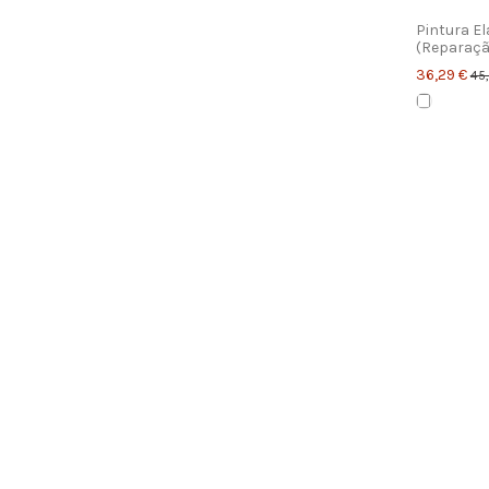
Pintura E
(Reparaçã
36,29 €
45,