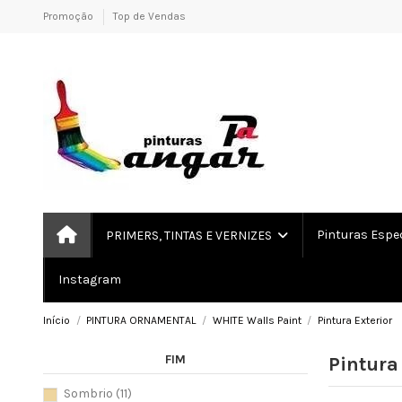
Promoção
Top de Vendas
Pinturas Espe
PRIMERS, TINTAS E VERNIZES
Instagram
Início
PINTURA ORNAMENTAL
WHITE Walls Paint
Pintura Exterior
FIM
Pintura
Sombrio
(11)