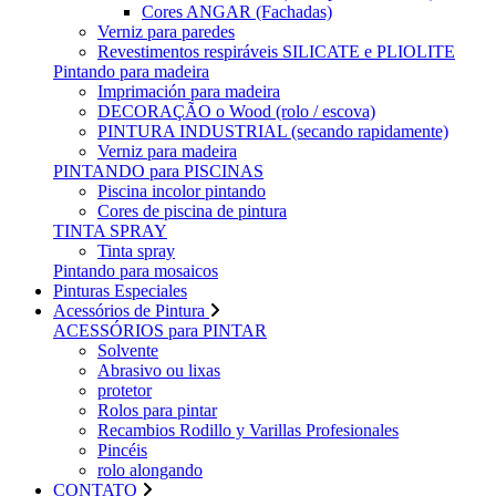
Cores ANGAR (Fachadas)
Verniz para paredes
Revestimentos respiráveis ​​SILICATE e PLIOLITE
Pintando para madeira
Imprimación para madeira
DECORAÇÃO o Wood (rolo / escova)
PINTURA INDUSTRIAL (secando rapidamente)
Verniz para madeira
PINTANDO para PISCINAS
Piscina incolor pintando
Cores de piscina de pintura
TINTA SPRAY
Tinta spray
Pintando para mosaicos
Pinturas Especiales
Acessórios de Pintura
ACESSÓRIOS para PINTAR
Solvente
Abrasivo ou lixas
protetor
Rolos para pintar
Recambios Rodillo y Varillas Profesionales
Pincéis
rolo alongando
CONTATO