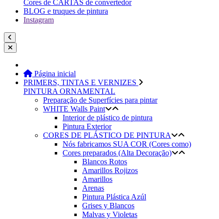
Cores de CARTAS de convertedor
BLOG e truques de pintura
Instagram
Página inicial
PRIMERS, TINTAS E VERNIZES
PINTURA ORNAMENTAL
Preparação de Superfícies para pintar
WHITE Walls Paint
Interior de plástico de pintura
Pintura Exterior
CORES DE PLÁSTICO DE PINTURA
Nós fabricamos SUA COR (Cores como)
Cores preparados (Alta Decoração)
Blancos Rotos
Amarillos Rojizos
Amarillos
Arenas
Pintura Plástica Azúl
Grises y Blancos
Malvas y Violetas