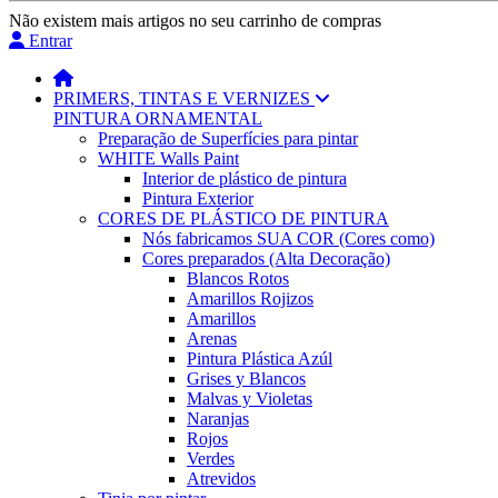
Não existem mais artigos no seu carrinho de compras
Entrar
PRIMERS, TINTAS E VERNIZES
PINTURA ORNAMENTAL
Preparação de Superfícies para pintar
WHITE Walls Paint
Interior de plástico de pintura
Pintura Exterior
CORES DE PLÁSTICO DE PINTURA
Nós fabricamos SUA COR (Cores como)
Cores preparados (Alta Decoração)
Blancos Rotos
Amarillos Rojizos
Amarillos
Arenas
Pintura Plástica Azúl
Grises y Blancos
Malvas y Violetas
Naranjas
Rojos
Verdes
Atrevidos