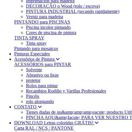
Imprimación para madeira
DECORAÇÃO o Wood (rolo / escova)
PINTURA INDUSTRIAL (secando rapidamente)
Verniz para madeira
PINTANDO para PISCINAS
Piscina incolor pintando
Cores de piscina de pintura
TINTA SPRAY
Tinta spray
Pintando para mosaicos
Pinturas Especiales
Acessórios de Pintura
ACESSÓRIOS para PINTAR
Solvente
Abrasivo ou lixas
protetor
Rolos para pintar
Recambios Rodillo y Varillas Profesionales
Pincéis
rolo alongando
CONTATO
Tienes dudas de qu&amp;amp;amp;eacute; produc
PINCHA AQU&amp;Iacute; PARA VER NUESTRO
DOWNLOAD Letras coloridas GRÁTIS!
Carta RAL / NCS / PANTONE