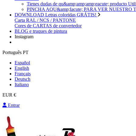
Tienes dudas de qu&amp;amp;amp;eacute; produc
PINCHA AQU&amp;Iacute; PARA VER NUESTRO
DOWNLOAD Letras coloridas GRÁTIS!
Carta RAL / NCS / PANTONE
Cores de CARTAS de convertedor
BLOG e truques de pintura
Instagram
Português PT
Español
English
Français
Deutsch
Italiano
EUR €
Entrar