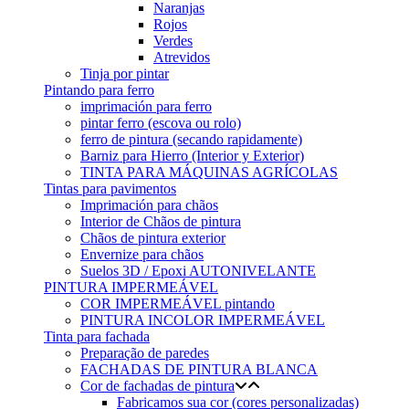
Naranjas
Rojos
Verdes
Atrevidos
Tinja por pintar
Pintando para ferro
imprimación para ferro
pintar ferro (escova ou rolo)
ferro de pintura (secando rapidamente)
Barniz para Hierro (Interior y Exterior)
TINTA PARA MÁQUINAS AGRÍCOLAS
Tintas para pavimentos
Imprimación para chãos
Interior de Chãos de pintura
Chãos de pintura exterior
Envernize para chãos
Suelos 3D / Epoxi AUTONIVELANTE
PINTURA IMPERMEÁVEL
COR IMPERMEÁVEL pintando
PINTURA INCOLOR IMPERMEÁVEL
Tinta para fachada
Preparação de paredes
FACHADAS DE PINTURA BLANCA
Cor de fachadas de pintura
Fabricamos sua cor (cores personalizadas)