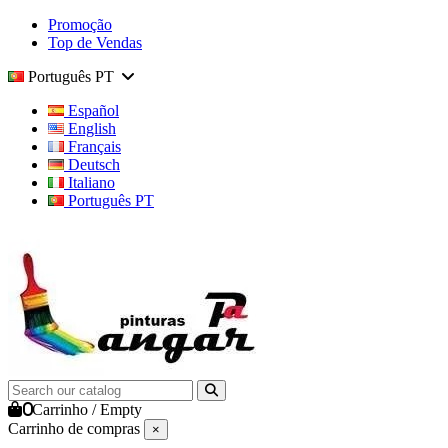
Promoção
Top de Vendas
Português PT
Español
English
Français
Deutsch
Italiano
Português PT
0
Carrinho
/
Empty
Carrinho de compras
×