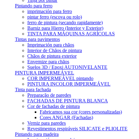
Tinja por pintar
Pintando para ferro
imprimación para ferro
pintar ferro (escova ou rolo)
ferro de pintura (secando rapidamente)
Barniz para Hierro (Interior y Exterior)
TINTA PARA MÁQUINAS AGRÍCOLAS
Tintas para pavimentos
Imprimación para chãos
Interior de Chãos de pintura
Chãos de pintura exterior
Envernize para chãos
Suelos 3D / Epoxi AUTONIVELANTE
PINTURA IMPERMEÁVEL
COR IMPERMEÁVEL pintando
PINTURA INCOLOR IMPERMEÁVEL
Tinta para fachada
Preparação de paredes
FACHADAS DE PINTURA BLANCA
Cor de fachadas de pintura
Fabricamos sua cor (cores personalizadas)
Cores ANGAR (Fachadas)
Verniz para paredes
Revestimentos respiráveis ​​SILICATE e PLIOLITE
Pintando para madeira