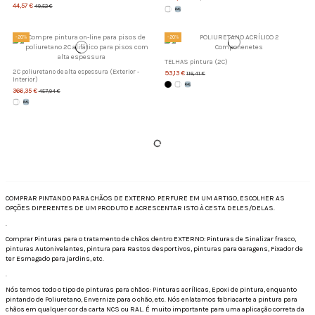
44,57 €
49,52 €
-20%
-20%
TELHAS pintura (2C)
2C poliuretano de alta espessura (Exterior -
93,13 €
116,41 €
Interior)
366,35 €
457,94 €
COMPRAR PINTANDO PARA CHÃOS DE EXTERNO. PERFURE EM UM ARTIGO, ESCOLHER AS
OPÇÕES DIFERENTES DE UM PRODUTO E ACRESCENTAR ISTO À CESTA DELES/DELAS.
.
Comprar Pinturas para o tratamento de chãos dentro EXTERNO: Pinturas de Sinalizar frasco,
pinturas Autonivelantes, pintura para Rastos desportivos, pinturas para Garagens, Fixador de
ter Esmagado para jardins, etc.
.
Nós temos todo o tipo de pinturas para chãos: Pinturas acrílicas, Epoxi de pintura, enquanto
pintando de Poliuretano, Envernize para o chão, etc. Nós enlatamos fabriacarte a pintura para
chãos em qualquer cor da carta NCS ou RAL. É muito importante para uma aplicação correta da