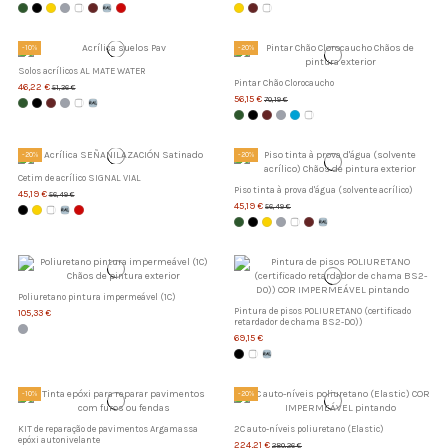
-10%
-20%
Solos acrílicos AL MATE WATER
Pintar Chão Clorocaucho
46,22 €
51,36 €
56,15 €
70,19 €
-20%
-20%
Cetim de acrílico SIGNAL VIAL
Piso tinta à prova d'água (solvente acrílico)
45,19 €
56,49 €
45,19 €
56,49 €
Poliuretano pintura impermeável (1C)
Pintura de pisos POLIURETANO (certificado
105,33 €
retardador de chama BS2-D0))
69,15 €
-10%
-20%
KIT de reparação de pavimentos Argamassa
2C auto-níveis poliuretano (Elastic)
epóxi autonivelante
224,21 €
280,26 €