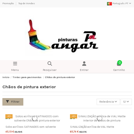
Promoção
Top de Vendas
Português PT
0
Menu
Pesquisar
Entrar
Carrinho
Início
Tintas para pavimentos
Chãos de pintura exterior
Chãos de pintura exterior
Filtrar
Relevância
12
-20%
-20%
Solos acrílicos SATINADOS com solvente
SINALIZAÇÃO acrílica de VIAL Matte
45,19 €
65,74 €
56,49 €
82,17 €