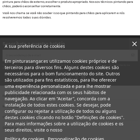
pintura para chãos de externo, escolher o produto apropriado. Nossos técnicos pintando para
chãos, poderá o aconselhar corretamente.
Você nos chama se você não souber isso que pintando para chãos para aplicarem e nós
resolveremos todas suas dúvidas.
Suscríbete a nuestro boletín
A sua preferência de cookies
Em pinturasangar.es utilizamos cookies próprios e de
Pode cancelar a subscrição a qualquer momento. Para tal, consulte a nossa informação de contacto na
terceiros para diversos fins. Alguns destes cookies são
declaração legal.
necessários para o bom funcionamento do site. Outros
são utilizados para fins estatísticos, para lhe oferecer
uma experiência personalizada e para lhe mostrar
publicidade relacionada com os seus hábitos de
PARA QUE VOCÊ PRECISA DA PINTURA?
navegação. Ao clicar em “Aceitar”, concorda com a
instalação de todos estes cookies. Se desejar, pode
MI CUENTA
configurar ou rejeitar a utilização de todos ou alguns
destes cookies clicando no botão "Definições de cookies".
INFORMACION
Para mais informações sobre a utilização de cookies e os
Contact us
seus direitos, visite o nosso
Política de cookies
Personalização de cookies