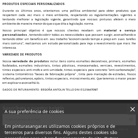
PRODUTOS ESPECIAIS PERSONALIZADOS
Durante os últimos anos, orientamos uma política ambiental para obter produtos que
respeitem cada vez mais o meio ambiente, respeitando as regulamentações vigentes e
tentando melhorar a legislação vigente, garantindo que nossas pinturas afetem o meio
ambiente de maneira menor do que o que dita a legislação. norma.
Nosso principal objetivo é que nossos clientes recebam um
material e serviço
personalizados
, tentando cobrir todas as necessidades que possam surgir, aconselhando e
tentando obter um benefício em seu trabalho "economizando tempo e preço em suas tarefas
mais comuns", realizamos um estudo personalizado para Veja o revestimento que mais lhe
interessa.
VARIEDADE DE PRODUTOS
Nossa
variedade de produtos
inclui itens como: esmaltes decorativos, primers, esmaltes
fosfatados, esmaltes industriais, tintas plásticas, monocamadas, vernizes, revestimentos,
tintas especiais anti-mofo e anti-umidade, tintas especiais para concreto "anti-carbonatação",
sistema tintométrico "bases de fabricação própria" , tinta para marcação de estradas, frasco
reflexivo, poliuretanos, epóxis, tintas especiais, microcimento, etc.
Que teremos o maior prazer
em explicar e aconselhá-lo.
DADOS DE FATURAMENTO:
BEGOÑA ANTOLIN TELLO DNI ES25447016T
Suscríbete a nuestro boletín
A sua preferência de cookies
Em pinturasangar.es utilizamos cookies próprios e de
Pode cancelar a subscrição a qualquer momento. Para tal, consulte a nossa informação de contacto na
terceiros para diversos fins. Alguns destes cookies são
declaração legal.