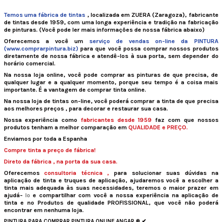
Temos uma
fábrica de tintas
,
localizada em ZUERA (Zaragoza), fabricante
de tintas
desde 1959,
com uma longa experiência e tradição na fabricação
de pinturas.
(Você pode ler mais informações de nossa fábrica abaixo)
Oferecemos a você um
serviço de vendas on-line da PINTURA
(www.comprarpintura.biz)
para que você possa comprar nossos produtos
diretamente de nossa fábrica e atendê-los à
sua porta, sem depender do
horário comercial.
Na nossa loja online, você pode comprar as pinturas de que precisa, de
qualquer lugar e a qualquer momento, porque seu tempo é a coisa mais
importante.
É a vantagem de comprar tinta online.
Na nossa loja de tintas on-line, você poderá
comprar a tinta de
que precisa
aos
melhores preços
, para decorar e restaurar sua casa.
Nossa experiência como
fabricantes desde 1959
faz com que nossos
produtos tenham a
melhor comparação em
QUALIDADE e PREÇO.
Enviamos por toda a Espanha
Compre
tinta a preço de fábrica!
Direto da fábrica
, na porta da sua casa.
Oferecemos
consultoria técnica
,
para solucionar suas dúvidas na
aplicação de tinta e
truques de
aplicação, ajudaremos você a escolher a
tinta mais adequada às suas necessidades, teremos o maior prazer em
ajudá-
lo
e compartilhar com você a nossa experiência na aplicação de
tinta e no Produtos de qualidade PROFISSIONAL, que você não poderá
encontrar em nenhuma loja.
PINTURA PARA COMPRAR PINTURA ONLINE ANGAR ® ✔