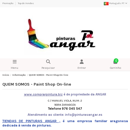
Promoção
Top de Vendas
Português PT
0
Menu
Pesquisar
Entrar
Carrinho
Início
Informação
QUEM SOMOS - Paint Shop On-line
QUEM SOMOS - Paint Shop On-line
www.comprarpintura.biz
é de propriedade da
ANGAR
C / MANUEL VIOLA, NUM.
2
50014 ZARAGOZA
Telefone 976 045 547
Atendimento ao cliente: info@pinturasangar.es
TIENDAS DE PINTURAS ANGAR
,
é uma empresa familiar aragonesa
dedicada à venda de pinturas.