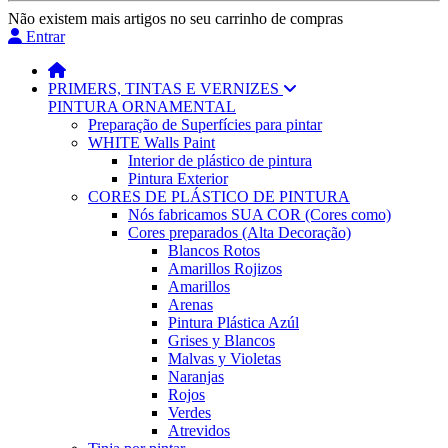
Não existem mais artigos no seu carrinho de compras
Entrar
PRIMERS, TINTAS E VERNIZES
PINTURA ORNAMENTAL
Preparação de Superfícies para pintar
WHITE Walls Paint
Interior de plástico de pintura
Pintura Exterior
CORES DE PLÁSTICO DE PINTURA
Nós fabricamos SUA COR (Cores como)
Cores preparados (Alta Decoração)
Blancos Rotos
Amarillos Rojizos
Amarillos
Arenas
Pintura Plástica Azúl
Grises y Blancos
Malvas y Violetas
Naranjas
Rojos
Verdes
Atrevidos