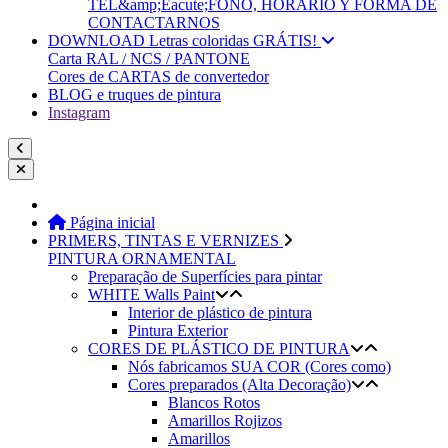
TEL&amp;Eacute;FONO, HORARIO Y FORMA DE
CONTACTARNOS
DOWNLOAD Letras coloridas GRÁTIS!
Carta RAL / NCS / PANTONE
Cores de CARTAS de convertedor
BLOG e truques de pintura
Instagram
Página inicial
PRIMERS, TINTAS E VERNIZES
PINTURA ORNAMENTAL
Preparação de Superfícies para pintar
WHITE Walls Paint
Interior de plástico de pintura
Pintura Exterior
CORES DE PLÁSTICO DE PINTURA
Nós fabricamos SUA COR (Cores como)
Cores preparados (Alta Decoração)
Blancos Rotos
Amarillos Rojizos
Amarillos