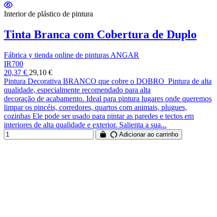
Interior de plástico de pintura
Tinta Branca com Cobertura de Duplo
Fábrica y tienda online de pinturas ANGAR
IR700
20,37 €
29,10 €
Pintura Decorativa BRANCO que cobre o DOBRO Pintura de alta
qualidade, especialmente recomendado para alta
decoração de acabamento. Ideal para pintura lugares onde queremos
limpar os pincéis, corredores, quartos com animais, plugues,
cozinhas Ele pode ser usado para pintar as paredes e tectos em
interiores de alta qualidade e exterior. Salienta a sua...
Adicionar ao carrinho