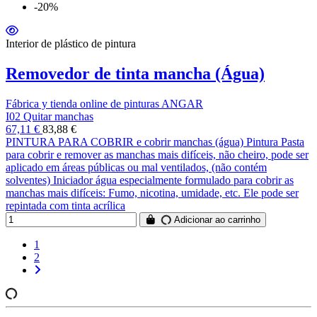
-20%
Interior de plástico de pintura
Removedor de tinta mancha (Água)
Fábrica y tienda online de pinturas ANGAR
I02 Quitar manchas
67,11 €
83,88 €
PINTURA PARA COBRIR e cobrir manchas (água) Pintura Pasta
para cobrir e remover as manchas mais difíceis, não cheiro, pode ser
aplicado em áreas públicas ou mal ventilados, (não contém
solventes) Iniciador água especialmente formulado para cobrir as
manchas mais difíceis: Fumo, nicotina, umidade, etc. Ele pode ser
repintada com tinta acrílica
Adicionar ao carrinho
1
2