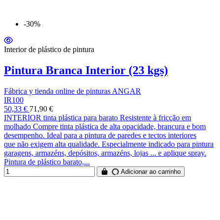
-30%
Interior de plástico de pintura
Pintura Branca Interior (23 kgs)
Fábrica y tienda online de pinturas ANGAR
IR100
50,33 €
71,90 €
INTERIOR tinta plástica para barato Resistente à fricção em
molhado Compre tinta plástica de alta opacidade, brancura e bom
desempenho. Ideal para a pintura de paredes e tectos interiores
que não exigem alta qualidade. Especialmente indicado para pintura
garagens, armazéns, depósitos, armazéns, lojas ... e aplique spray.
Pintura de plástico barato,...
Adicionar ao carrinho