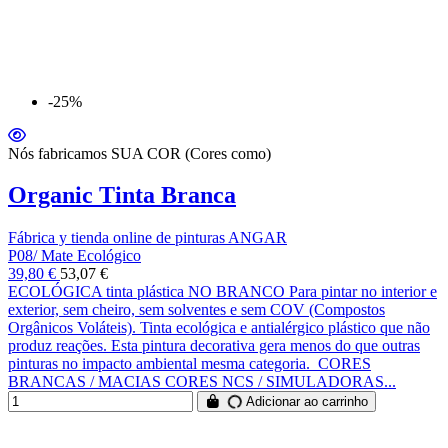
-25%
Nós fabricamos SUA COR (Cores como)
Organic Tinta Branca
Fábrica y tienda online de pinturas ANGAR
P08/ Mate Ecológico
39,80 €
53,07 €
ECOLÓGICA tinta plástica NO BRANCO Para pintar no interior e
exterior, sem cheiro, sem solventes e sem COV (Compostos
Orgânicos Voláteis). Tinta ecológica e antialérgico plástico que não
produz reações. Esta pintura decorativa gera menos do que outras
pinturas no impacto ambiental mesma categoria. CORES
BRANCAS / MACIAS CORES NCS / SIMULADORAS...
Adicionar ao carrinho