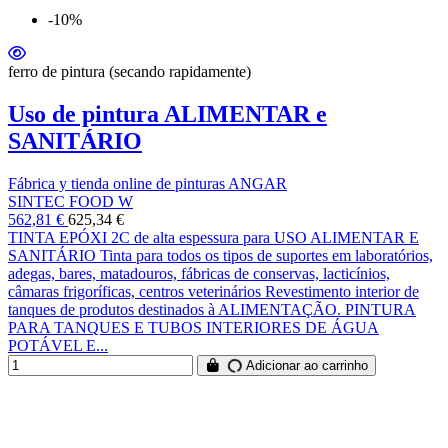
-10%
ferro de pintura (secando rapidamente)
Uso de pintura ALIMENTAR e
SANITÁRIO
Fábrica y tienda online de pinturas ANGAR
SINTEC FOOD W
562,81 €
625,34 €
TINTA EPÓXI 2C de alta espessura para USO ALIMENTAR E
SANITÁRIO Tinta para todos os tipos de suportes em laboratórios,
adegas, bares, matadouros, fábricas de conservas, lacticínios,
câmaras frigoríficas, centros veterinários Revestimento interior de
tanques de produtos destinados à ALIMENTAÇÃO. PINTURA
PARA TANQUES E TUBOS INTERIORES DE ÁGUA
POTÁVEL E...
Adicionar ao carrinho