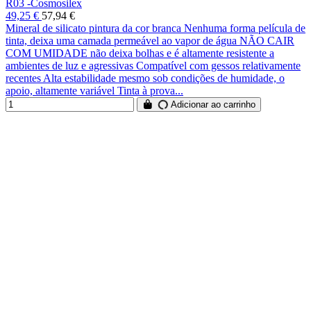
R03 -Cosmosilex
49,25 €
57,94 €
Mineral de silicato pintura da cor branca Nenhuma forma película de
tinta, deixa uma camada permeável ao vapor de água NÃO CAIR
COM UMIDADE não deixa bolhas e é altamente resistente a
ambientes de luz e agressivas Compatível com gessos relativamente
recentes Alta estabilidade mesmo sob condições de humidade, o
apoio, altamente variável Tinta à prova...
Adicionar ao carrinho