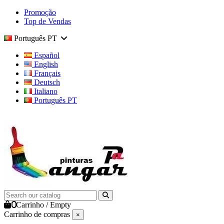
Promoção
Top de Vendas
Português PT
Español
English
Français
Deutsch
Italiano
Português PT
0
Carrinho
/
Empty
Carrinho de compras
×