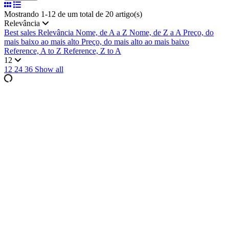
Mostrando 1-12 de um total de 20 artigo(s)
Relevância
Best sales
Relevância
Nome, de A a Z
Nome, de Z a A
Preço, do
mais baixo ao mais alto
Preço, do mais alto ao mais baixo
Reference, A to Z
Reference, Z to A
12
12
24
36
Show all