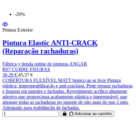
-20%
Pintura Exterior
Pintura Elastic ANTI-CRACK
(Reparação rachaduras)
Fábrica y tienda online de pinturas ANGAR
R07 CUBRE FISURAS
36,29 €
45,37 €
COBERTURA FLEXÍVEL MATT branco ao ar livre Pintura
elástica, impermeabilização e anti-cracking. Pinte reparar rachaduras
e fissuras em paredes e fachadas. Revestimento acrílico altamente
adesivo que proporciona acabamento elástica e impermeável, que
abrange todas as rachaduras no suporte de não mais do que 2 mm.
Adequado para reabilitação de fachadas.
Adicionar ao carrinho