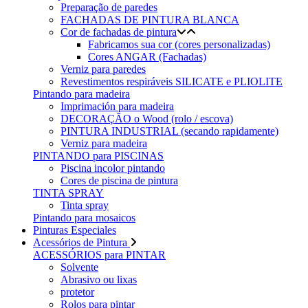
Preparação de paredes
FACHADAS DE PINTURA BLANCA
Cor de fachadas de pintura
Fabricamos sua cor (cores personalizadas)
Cores ANGAR (Fachadas)
Verniz para paredes
Revestimentos respiráveis ​​SILICATE e PLIOLITE
Pintando para madeira
Imprimación para madeira
DECORAÇÃO o Wood (rolo / escova)
PINTURA INDUSTRIAL (secando rapidamente)
Verniz para madeira
PINTANDO para PISCINAS
Piscina incolor pintando
Cores de piscina de pintura
TINTA SPRAY
Tinta spray
Pintando para mosaicos
Pinturas Especiales
Acessórios de Pintura
ACESSÓRIOS para PINTAR
Solvente
Abrasivo ou lixas
protetor
Rolos para pintar