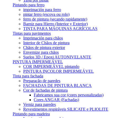
Tinja por pintar
Pintando para ferro
imprimación para ferro
pintar ferro (escova ou rolo)
ferro de pintura (secando rapidamente)
Barniz para Hierro (Interior y Exterior)
TINTA PARA MÁQUINAS AGRÍCOLAS
Tintas para pavimentos
Imprimación para chãos
Interior de Chãos de pintura
Chãos de pintura exterior
Envernize para chãos
Suelos 3D / Epoxi AUTONIVELANTE
PINTURA IMPERMEÁVEL
COR IMPERMEÁVEL pintando
PINTURA INCOLOR IMPERMEÁVEL
Tinta para fachada
Preparação de paredes
FACHADAS DE PINTURA BLANCA
Cor de fachadas de pintura
Fabricamos sua cor (cores personalizadas)
Cores ANGAR (Fachadas)
Verniz para paredes
Revestimentos respiráveis ​​SILICATE e PLIOLITE
Pintando para madeira