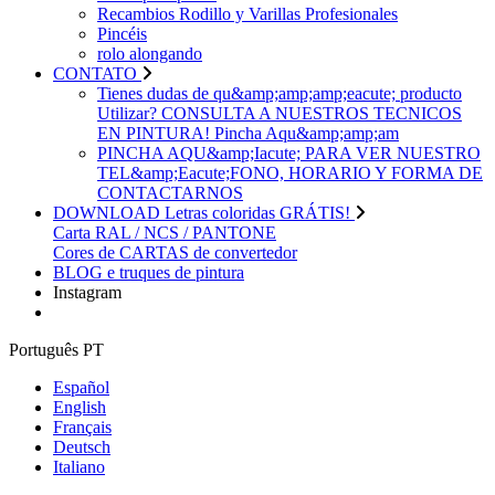
Recambios Rodillo y Varillas Profesionales
Pincéis
rolo alongando
CONTATO
Tienes dudas de qu&amp;amp;amp;eacute; producto
Utilizar? CONSULTA A NUESTROS TECNICOS
EN PINTURA! Pincha Aqu&amp;amp;am
PINCHA AQU&amp;Iacute; PARA VER NUESTRO
TEL&amp;Eacute;FONO, HORARIO Y FORMA DE
CONTACTARNOS
DOWNLOAD Letras coloridas GRÁTIS!
Carta RAL / NCS / PANTONE
Cores de CARTAS de convertedor
BLOG e truques de pintura
Instagram
Português PT
Español
English
Français
Deutsch
Italiano