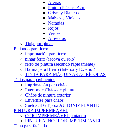
Arenas
Pintura Plástica Azúl
Grises y Blancos
Malvas y Violetas
Naranjas
Rojos
Verdes
Atrevidos
Tinja por pintar
Pintando para ferro
imprimación para ferro
pintar ferro (escova ou rolo)
ferro de pintura (secando rapidamente)
Barniz para Hierro (Interior y Exterior)
TINTA PARA MÁQUINAS AGRÍCOLAS
Tintas para pavimentos
Imprimación para chãos
Interior de Chãos de pintura
Chãos de pintura exterior
Envernize para chãos
Suelos 3D / Epoxi AUTONIVELANTE
PINTURA IMPERMEÁVEL
COR IMPERMEÁVEL pintando
PINTURA INCOLOR IMPERMEÁVEL
Tinta para fachada