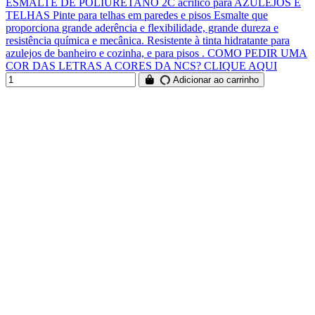
ESMALTE DE POLIURETANO 2C acrílico para AZULEJOS E
TELHAS Pinte para telhas em paredes e pisos Esmalte que
proporciona grande aderência e flexibilidade, grande dureza e
resistência química e mecânica. Resistente à tinta hidratante para
azulejos de banheiro e cozinha, e para pisos . COMO PEDIR UMA
COR DAS LETRAS A CORES DA NCS? CLIQUE AQUI
Adicionar ao carrinho