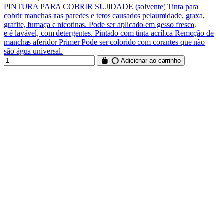
PINTURA PARA COBRIR SUJIDADE (solvente) Tinta para
cobrir manchas nas paredes e tetos causados ​​pelaumidade, graxa,
grafite, fumaça e nicotinas. Pode ser aplicado em gesso fresco,
e é lavável, com detergentes. Pintado com tinta acrílica Remoção de
manchas aferidor Primer Pode ser colorido com corantes que não
são água universal.
Adicionar ao carrinho