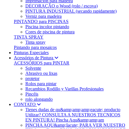
Imprimación para madeira
DECORAÇÃO o Wood (rolo / escova)
PINTURA INDUSTRIAL (secando rapidamente)
Verniz para madeira
PINTANDO para PISCINAS
Piscina incolor pintando
Cores de piscina de pintura
TINTA SPRAY
Tinta spray
Pintando para mosaicos
Pinturas Especiales
Acessórios de Pintura
ACESSÓRIOS para PINTAR
Solvente
Abrasivo ou lixas
protetor
Rolos para pintar
Recambios Rodillo y Varillas Profesionales
Pincéis
rolo alongando
CONTATO
Tienes dudas de qu&amp;amp;amp;eacute; producto
Utilizar? CONSULTA A NUESTROS TECNICOS
EN PINTURA! Pincha Aqu&amp;amp;am
PINCHA AQU&amp;Iacute; PARA VER NUESTRO