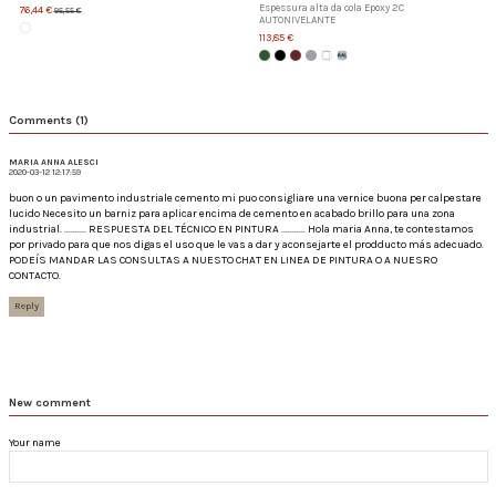
Espessura alta da cola Epoxy 2C
76,44 €
95,55 €
AUTONIVELANTE
113,85 €
Comments (1)
MARIA ANNA ALESCI
2020-03-12 12:17:59
buon o un pavimento industriale cemento mi puo consigliare una vernice buona per calpestare
lucido Necesito un barniz para aplicar encima de cemento en acabado brillo para una zona
industrial. .......... RESPUESTA DEL TÉCNICO EN PINTURA ........... Hola maria Anna, te contestamos
por privado para que nos digas el uso que le vas a dar y aconsejarte el prodducto más adecuado.
PODEÍS MANDAR LAS CONSULTAS A NUESTO CHAT EN LINEA DE PINTURA O A NUESRO
CONTACTO.
Reply
New comment
Your name