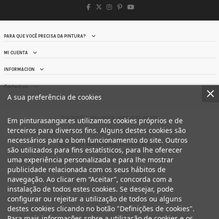
PARA QUE VOCÊ PRECISA DA PINTURA?
MI CUENTA
INFORMACION
Contact us
A sua preferência de cookies
Sua loja de tintas online. - PINTURAS ANGAR
Em pinturasangar.es utilizamos cookies próprios e de
terceiros para diversos fins. Alguns destes cookies são
Aqui você pode comprar tinta direta da FÁBRICA na porta da sua CASA. !!
necessários para o bom funcionamento do site. Outros
QUALIDADE PROFISSIONAL AO MELHOR PREÇO
são utilizados para fins estatísticos, para lhe oferecer
uma experiência personalizada e para lhe mostrar
publicidade relacionada com os seus hábitos de
navegação. Ao clicar em “Aceitar”, concorda com a
instalação de todos estes cookies. Se desejar, pode
configurar ou rejeitar a utilização de todos ou alguns
destes cookies clicando no botão "Definições de cookies".
Para mais informações sobre a utilização de cookies e os