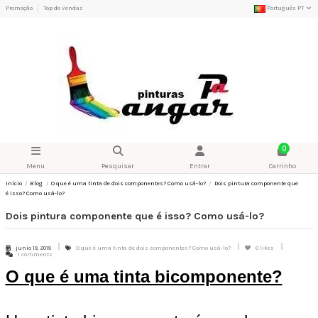
Promoção
Top de Vendas
Português PT
0
Menu
Pesquisar
Entrar
Carrinho
Início
Blog
O que é uma tinta de dois componentes? Como usá-lo?
Dois pintura componente que
é isso? Como usá-lo?
Dois pintura componente que é isso? Como usá-lo?
junio 19, 2019
O que é uma tinta de dois componentes? Como usá-lo?
0
likes
1 comments
O que é uma tinta bicomponente?