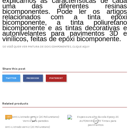
explicámos as características de cada
uma das diferentes resinas
bicomponentes. Pode ler os artigos
relacionados com a tinta epóxi
bicomponente, a tinta poliuretano
bicomponente e as tintas decorativas e
autonivelantes para pavimentos 3D e
vinílicos, feitas de epóxi bicomponente.
SE VOCÊ QUER VER PINTURA DE DOIS COMPONENTES, CLIQUE AQUI!
Share this post
TWITTER
FACEBOOK
PINTEREST
Related products
-20%
Anti-Listrado verniz (2C Poliuretano)