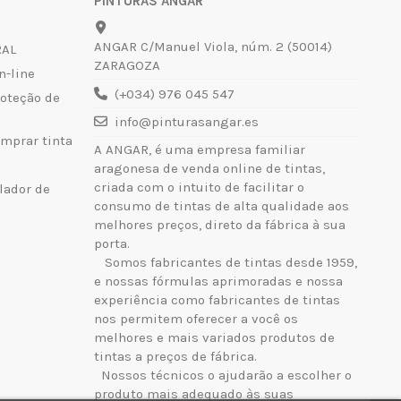
PINTURAS ANGAR
ANGAR C/Manuel Viola, núm. 2 (50014)
RAL
ZARAGOZA
n-line
(+034) 976 045 547
roteção de
info@pinturasangar.es
mprar tinta
A ANGAR, é uma empresa familiar
aragonesa de venda online de tintas,
criada com o intuito de facilitar o
lador de
consumo de tintas de alta qualidade aos
melhores preços, direto da fábrica à sua
porta.
Somos fabricantes de tintas desde 1959,
e nossas fórmulas aprimoradas e nossa
experiência como fabricantes de tintas
nos permitem oferecer a você os
melhores e mais variados produtos de
tintas a preços de fábrica.
Nossos técnicos o ajudarão a escolher o
produto mais adequado às suas