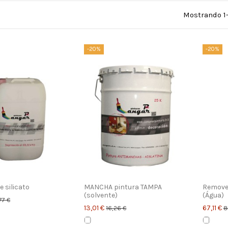
Mostrando 1-
-20%
-20%
e silicato
MANCHA pintura TAMPA
Remove
(solvente)
(Água)
77 €
13,01 €
67,11 €
16,26 €
8