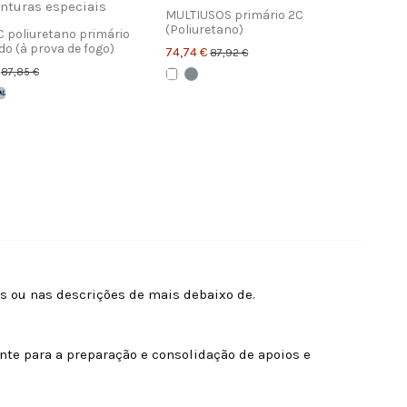
MULTIUSOS primário 2C
(Poliuretano)
C poliuretano primário
do (à prova de fogo)
74,74 €
87,92 €
€
87,85 €
s ou nas descrições de mais debaixo de.
te para a preparação e consolidação de apoios e