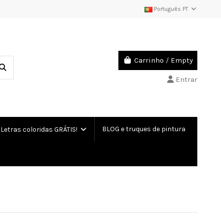
Português PT
Carrinho
/
Empty
Entrar
BLOG e truques de pintura
etras coloridas GRÁTIS!