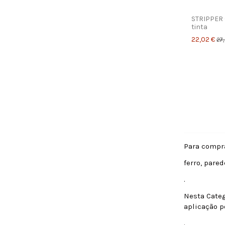
STRIPPER 
tinta
22,02 €
27,
Para compr
ferro, pare
.
Nesta Categ
aplicação p
.