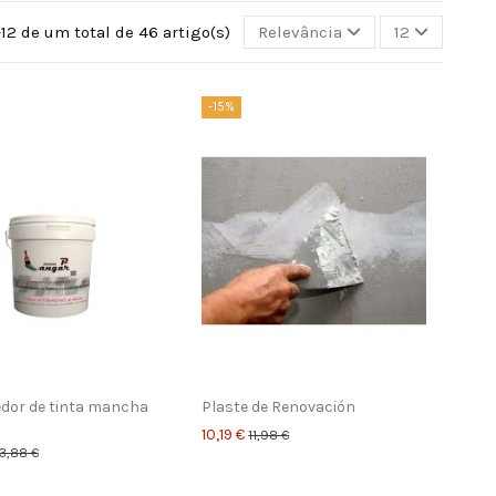
12 de um total de 46 artigo(s)
Relevância
12
-15%
dor de tinta mancha
Plaste de Renovación
10,19 €
11,98 €
3,88 €