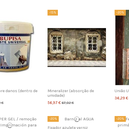
-15%
-20%
bre danos (dentro de
Mineralizer (absorção de
União U
umidade)
36,29 €
56,97 €
2 €
67,02 €
-20%
-20%
Fixador azulete verniz