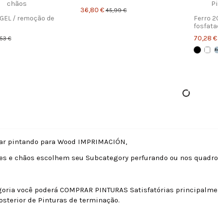
36,80 €
45,99 €
GEL / remoção de
Ferro 2
fosfata
70,28 
53 €
ar pintando para Wood IMPRIMACIÓN,
des e chãos escolhem seu Subcategory perfurando ou nos quadro
oria você poderá COMPRAR PINTURAS Satisfatórias principalmen
osterior de Pinturas de terminação.