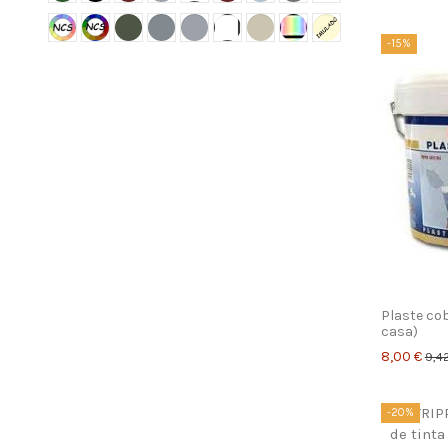
-15%
Plaste co
casa)
8,00 €
9,4
-20%