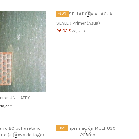
-20%
SEALER Primer (Água)
26,02 €
32,53 €
nion UNI-LATEX
45,37 €
-15%