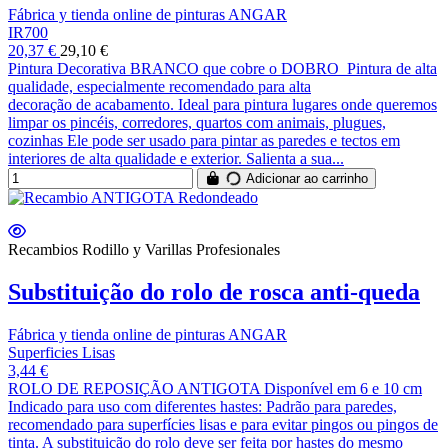
Fábrica y tienda online de pinturas ANGAR
IR700
20,37 €
29,10 €
Pintura Decorativa BRANCO que cobre o DOBRO Pintura de alta
qualidade, especialmente recomendado para alta
decoração de acabamento. Ideal para pintura lugares onde queremos
limpar os pincéis, corredores, quartos com animais, plugues,
cozinhas Ele pode ser usado para pintar as paredes e tectos em
interiores de alta qualidade e exterior. Salienta a sua...
Adicionar ao carrinho
Recambios Rodillo y Varillas Profesionales
Substituição do rolo de rosca anti-queda
Fábrica y tienda online de pinturas ANGAR
Superficies Lisas
3,44 €
ROLO DE REPOSIÇÃO ANTIGOTA Disponível em 6 e 10 cm
Indicado para uso com diferentes hastes: Padrão para paredes,
recomendado para superfícies lisas e para evitar pingos ou pingos de
tinta. A substituição do rolo deve ser feita por hastes do mesmo