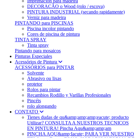
Imprimación para madeira
DECORAÇÃO o Wood (rolo / escova)
PINTURA INDUSTRIAL (secando rapidamente)
Verniz para madeira
PINTANDO para PISCINAS
Piscina incolor pintando
Cores de piscina de pintura
TINTA SPRAY
Tinta spray
Pintando para mosaicos
Pinturas Especiales
Acessórios de Pintura
ACESSÓRIOS para PINTAR
Solvente
Abrasivo ou lixas
protetor
Rolos para pintar
Recambios Rodillo y Varillas Profesionales
Pincéis
rolo alongando
CONTATO
Tienes dudas de qu&amp;amp;amp;eacute; producto
Utilizar? CONSULTA A NUESTROS TECNICOS
EN PINTURA! Pincha Aqu&amp;amp;am
PINCHA AQU&amp;Iacute; PARA VER NUESTRO