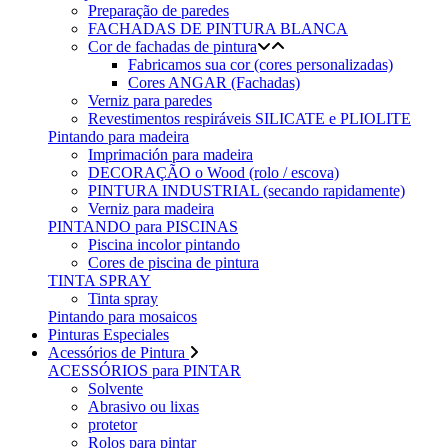
Preparação de paredes
FACHADAS DE PINTURA BLANCA
Cor de fachadas de pintura
Fabricamos sua cor (cores personalizadas)
Cores ANGAR (Fachadas)
Verniz para paredes
Revestimentos respiráveis ​​SILICATE e PLIOLITE
Pintando para madeira
Imprimación para madeira
DECORAÇÃO o Wood (rolo / escova)
PINTURA INDUSTRIAL (secando rapidamente)
Verniz para madeira
PINTANDO para PISCINAS
Piscina incolor pintando
Cores de piscina de pintura
TINTA SPRAY
Tinta spray
Pintando para mosaicos
Pinturas Especiales
Acessórios de Pintura
ACESSÓRIOS para PINTAR
Solvente
Abrasivo ou lixas
protetor
Rolos para pintar