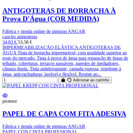
ANTIGOTERAS DE BORRACHA À
Prova D'Água (COR MEDIDA)
Fábrica y tienda online de pinturas ANGAR
caucho antigoteras
34,83 €
53,58 €
IMPERMEABILIZAÇÃO ELÁSTICA ANTIGOTERAS DE
ÁGUA Tinta de borracha impermeável, com qualidade superior ao
resto do mercado. Tinta à prova de água para reparação de fugas de
telhado, coberturas, terraços passáveis, paredes de mediadores,
câmara dupla. Tinta antiderrapante, camada espessa, repelente à
água, anti-rachaduras, lavável e flexível. Resiste ao...
Adicionar ao carrinho
protetor
PAPEL DE CAPA COM FITA ADESIVA
Fábrica y tienda online de pinturas ANGAR
PAPEL CON CINTA PROFESIONAL