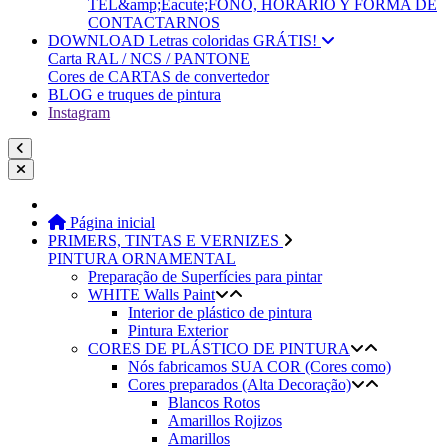
TEL&amp;Eacute;FONO, HORARIO Y FORMA DE
CONTACTARNOS
DOWNLOAD Letras coloridas GRÁTIS!
Carta RAL / NCS / PANTONE
Cores de CARTAS de convertedor
BLOG e truques de pintura
Instagram
Página inicial
PRIMERS, TINTAS E VERNIZES
PINTURA ORNAMENTAL
Preparação de Superfícies para pintar
WHITE Walls Paint
Interior de plástico de pintura
Pintura Exterior
CORES DE PLÁSTICO DE PINTURA
Nós fabricamos SUA COR (Cores como)
Cores preparados (Alta Decoração)
Blancos Rotos
Amarillos Rojizos
Amarillos