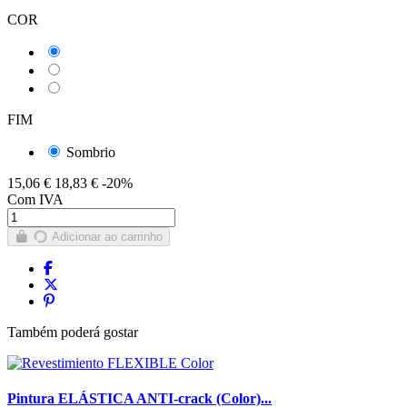
COR
Colora ncs de carta de bolo
Cor intensa carta NCS
SIMULADOR DE AMBIENTE
FIM
Sombrio
15,06 €
18,83 €
-20%
Com IVA
Adicionar ao carrinho
Também poderá gostar
Pintura ELÁSTICA ANTI-crack (Color)...