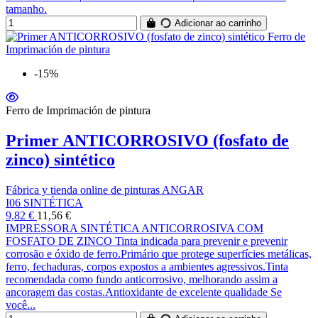
tamanho.
Adicionar ao carrinho
-15%
Ferro de Imprimación de pintura
Primer ANTICORROSIVO (fosfato de
zinco) sintético
Fábrica y tienda online de pinturas ANGAR
I06 SINTÉTICA
9,82 €
11,56 €
IMPRESSORA SINTÉTICA ANTICORROSIVA COM
FOSFATO DE ZINCO Tinta indicada para prevenir e prevenir
corrosão e óxido de ferro.Primário que protege superfícies metálicas,
ferro, fechaduras, corpos expostos a ambientes agressivos.Tinta
recomendada como fundo anticorrosivo, melhorando assim a
ancoragem das costas.Antioxidante de excelente qualidade Se
você...