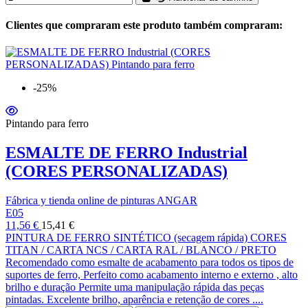
Clientes que compraram este produto também compraram:
-25%
Pintando para ferro
ESMALTE DE FERRO Industrial
(CORES PERSONALIZADAS)
Fábrica y tienda online de pinturas ANGAR
E05
11,56 €
15,41 €
PINTURA DE FERRO SINTÉTICO (secagem rápida) CORES
TITAN / CARTA NCS / CARTA RAL / BLANCO / PRETO
Recomendado como esmalte de acabamento para todos os tipos de
suportes de ferro, Perfeito como acabamento interno e externo , alto
brilho e duração Permite uma manipulação rápida das peças
pintadas. Excelente brilho, aparência e retenção de cores ....