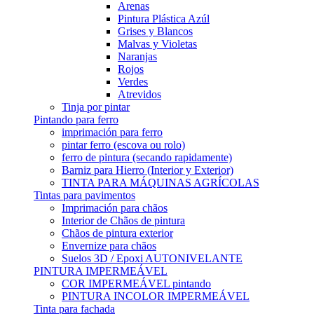
Arenas
Pintura Plástica Azúl
Grises y Blancos
Malvas y Violetas
Naranjas
Rojos
Verdes
Atrevidos
Tinja por pintar
Pintando para ferro
imprimación para ferro
pintar ferro (escova ou rolo)
ferro de pintura (secando rapidamente)
Barniz para Hierro (Interior y Exterior)
TINTA PARA MÁQUINAS AGRÍCOLAS
Tintas para pavimentos
Imprimación para chãos
Interior de Chãos de pintura
Chãos de pintura exterior
Envernize para chãos
Suelos 3D / Epoxi AUTONIVELANTE
PINTURA IMPERMEÁVEL
COR IMPERMEÁVEL pintando
PINTURA INCOLOR IMPERMEÁVEL
Tinta para fachada