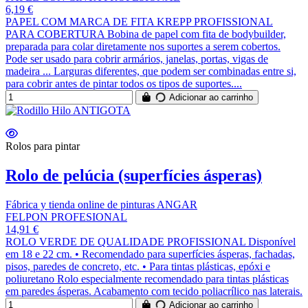
6,19 €
PAPEL COM MARCA DE FITA KREPP PROFISSIONAL
PARA COBERTURA Bobina de papel com fita de bodybuilder,
preparada para colar diretamente nos suportes a serem cobertos.
Pode ser usado para cobrir armários, janelas, portas, vigas de
madeira ... Larguras diferentes, que podem ser combinadas entre si,
para cobrir antes de pintar todos os tipos de suportes....
Adicionar ao carrinho
Rolos para pintar
Rolo de pelúcia (superfícies ásperas)
Fábrica y tienda online de pinturas ANGAR
FELPON PROFESIONAL
14,91 €
ROLO VERDE DE QUALIDADE PROFISSIONAL Disponível
em 18 e 22 cm. • Recomendado para superfícies ásperas, fachadas,
pisos, paredes de concreto, etc. • Para tintas plásticas, epóxi e
poliuretano Rolo especialmente recomendado para tintas plásticas
em paredes ásperas. Acabamento com tecido poliacrílico nas laterais.
Adicionar ao carrinho