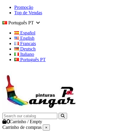
Promoção
Top de Vendas
Português PT
Español
English
Français
Deutsch
Italiano
Português PT
0
Carrinho
/
Empty
Carrinho de compras
×