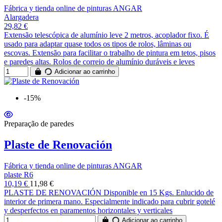
Fábrica y tienda online de pinturas ANGAR
Alargadera
29,82 €
Extensão telescópica de alumínio leve 2 metros, acoplador fixo. É
usado para adaptar quase todos os tipos de rolos, lâminas ou
escovas. Extensão para facilitar o trabalho de pintura em tetos, pisos
e paredes altas. Rolos de correio de alumínio duráveis e leves
Adicionar ao carrinho
-15%
Preparação de paredes
Plaste de Renovación
Fábrica y tienda online de pinturas ANGAR
plaste R6
10,19 €
11,98 €
PLASTE DE RENOVACIÓN Disponible en 15 Kgs. Enlucido de
interior de primera mano. Especialmente indicado para cubrir gotelé
y desperfectos en paramentos horizontales y verticales
Adicionar ao carrinho