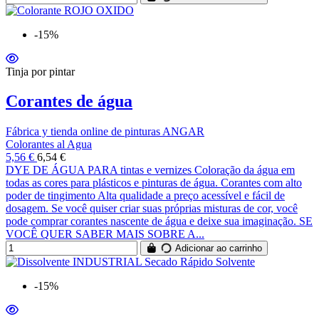
-15%
Tinja por pintar
Corantes de água
Fábrica y tienda online de pinturas ANGAR
Colorantes al Agua
5,56 €
6,54 €
DYE DE ÁGUA PARA tintas e vernizes Coloração da água em
todas as cores para plásticos e pinturas de água. Corantes com alto
poder de tingimento Alta qualidade a preço acessível e fácil de
dosagem. Se você quiser criar suas próprias misturas de cor, você
pode comprar corantes nascente de água e deixe sua imaginação. SE
VOCÊ QUER SABER MAIS SOBRE A...
Adicionar ao carrinho
-15%