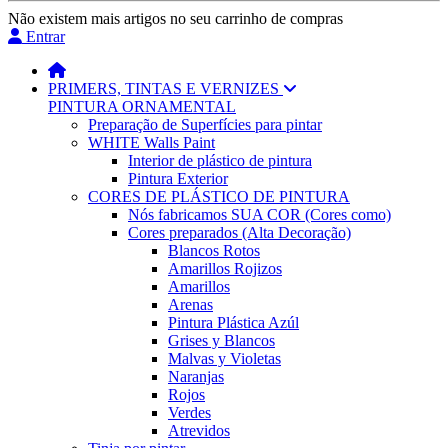
Não existem mais artigos no seu carrinho de compras
Entrar
PRIMERS, TINTAS E VERNIZES
PINTURA ORNAMENTAL
Preparação de Superfícies para pintar
WHITE Walls Paint
Interior de plástico de pintura
Pintura Exterior
CORES DE PLÁSTICO DE PINTURA
Nós fabricamos SUA COR (Cores como)
Cores preparados (Alta Decoração)
Blancos Rotos
Amarillos Rojizos
Amarillos
Arenas
Pintura Plástica Azúl
Grises y Blancos
Malvas y Violetas
Naranjas
Rojos
Verdes
Atrevidos