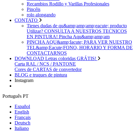
Recambios Rodillo y Varillas Profesionales
Pincéis
rolo alongando
CONTATO
Tienes dudas de qu&amp;amp;amp;eacute; producto
Utilizar? CONSULTA A NUESTROS TECNICOS
EN PINTURA! Pincha Aqu&amp;amp;am
PINCHA AQU&amp;Iacute; PARA VER NUESTRO
TEL&amp;Eacute;FONO, HORARIO Y FORMA DE
CONTACTARNOS
DOWNLOAD Letras coloridas GRÁTIS!
Carta RAL / NCS / PANTONE
Cores de CARTAS de convertedor
BLOG e truques de pintura
Instagram
Português PT
Español
English
Français
Deutsch
Italiano