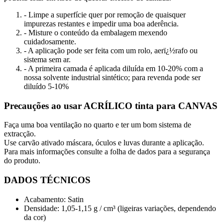
- Limpe a superfície quer por remoção de quaisquer
impurezas restantes e impedir uma boa aderência.
- Misture o conteúdo da embalagem mexendo
cuidadosamente.
- A aplicação pode ser feita com um rolo, aerï¿½rafo ou
sistema sem ar.
- A primeira camada é aplicada diluída em 10-20% com a
nossa solvente industrial sintético;
para revenda pode ser
diluído 5-10%
Precauções ao usar ACRÍLICO tinta para CANVAS
Faça uma boa ventilação no quarto e ter um bom sistema de
extracção.
Use carvão ativado máscara, óculos e luvas durante a aplicação.
Para mais informações consulte a folha de dados para a segurança
do produto.
DADOS TÉCNICOS
Acabamento: Satin
Densidade: 1,05-1,15 g / cm³ (ligeiras variações, dependendo
da cor)