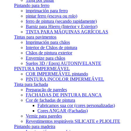
Tinja por pintar
Pintando para ferro
imprimación para ferro
pintar ferro (escova ou rolo)
ferro de pintura (secando rapidamente)
Barniz para Hierro (Interior y Exterior)
TINTA PARA MÁQUINAS AGRÍCOLAS
Tintas para pavimentos
Imprimación para chãos
Interior de Chãos de pintura
Chãos de pintura exterior
Envernize para chãos
Suelos 3D / Epoxi AUTONIVELANTE
PINTURA IMPERMEÁVEL
COR IMPERMEÁVEL pintando
PINTURA INCOLOR IMPERMEÁVEL
Tinta para fachada
Preparação de paredes
FACHADAS DE PINTURA BLANCA
Cor de fachadas de pintura
Fabricamos sua cor (cores personalizadas)
Cores ANGAR (Fachadas)
Verniz para paredes
Revestimentos respiráveis ​​SILICATE e PLIOLITE
Pintando para madeira