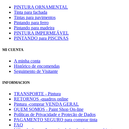
PINTURA ORNAMENTAL
Tinta para fachada
Tintas para pavimentos
Pintando para ferro
Pintando para madeira
PINTURA IMPERMEÁVEL
PINTANDO para PISCINAS
MI CUENTA
A minha conta
Histórico de encomendas
Seguimento de Visitante
INFORMACION
TRANSPORTE - Pintura
RETORNOS -quadros online
Pintura -comprar VENDA GERAL
QUEM SOMOS - Paint Shop On-line
Políticas de Privacidade e Proteção de Dados
PAGAMENTO SEGURO para comprar tinta
FAQ