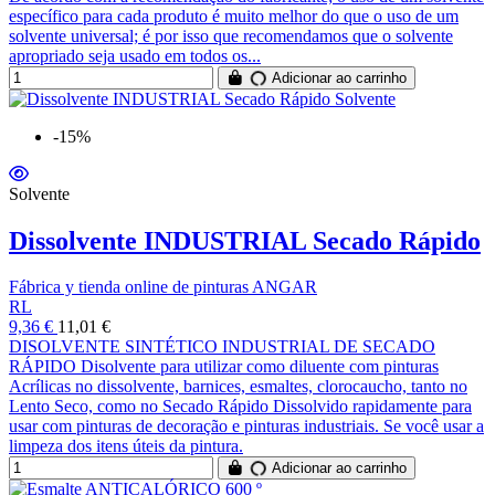
específico para cada produto é muito melhor do que o uso de um
solvente universal; é por isso que recomendamos que o solvente
apropriado seja usado em todos os...
Adicionar ao carrinho
-15%
Solvente
Dissolvente INDUSTRIAL Secado Rápido
Fábrica y tienda online de pinturas ANGAR
RL
9,36 €
11,01 €
DISOLVENTE SINTÉTICO INDUSTRIAL DE SECADO
RÁPIDO Disolvente para utilizar como diluente com pinturas
Acrílicas no dissolvente, barnices, esmaltes, clorocaucho, tanto no
Lento Seco, como no Secado Rápido Dissolvido rapidamente para
usar com pinturas de decoração e pinturas industriais. Se você usar a
limpeza dos itens úteis da pintura.
Adicionar ao carrinho