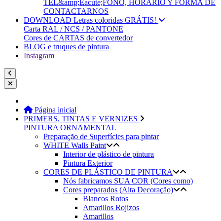
TEL&amp;Eacute;FONO, HORARIO Y FORMA DE
CONTACTARNOS
DOWNLOAD Letras coloridas GRÁTIS!
Carta RAL / NCS / PANTONE
Cores de CARTAS de convertedor
BLOG e truques de pintura
Instagram
Página inicial
PRIMERS, TINTAS E VERNIZES
PINTURA ORNAMENTAL
Preparação de Superfícies para pintar
WHITE Walls Paint
Interior de plástico de pintura
Pintura Exterior
CORES DE PLÁSTICO DE PINTURA
Nós fabricamos SUA COR (Cores como)
Cores preparados (Alta Decoração)
Blancos Rotos
Amarillos Rojizos
Amarillos