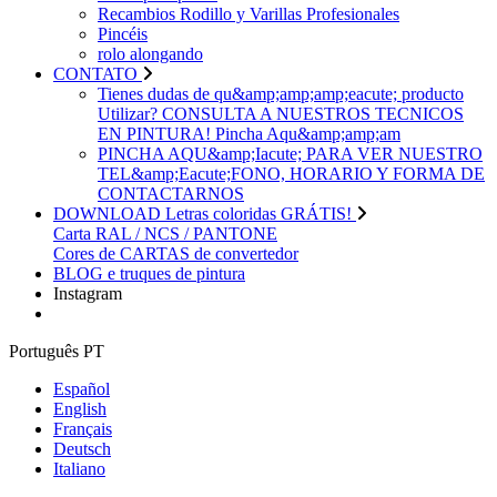
Recambios Rodillo y Varillas Profesionales
Pincéis
rolo alongando
CONTATO
Tienes dudas de qu&amp;amp;amp;eacute; producto
Utilizar? CONSULTA A NUESTROS TECNICOS
EN PINTURA! Pincha Aqu&amp;amp;am
PINCHA AQU&amp;Iacute; PARA VER NUESTRO
TEL&amp;Eacute;FONO, HORARIO Y FORMA DE
CONTACTARNOS
DOWNLOAD Letras coloridas GRÁTIS!
Carta RAL / NCS / PANTONE
Cores de CARTAS de convertedor
BLOG e truques de pintura
Instagram
Português PT
Español
English
Français
Deutsch
Italiano