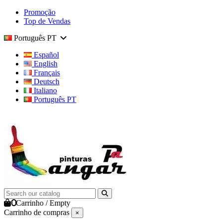
Promoção
Top de Vendas
Português PT
Español
English
Français
Deutsch
Italiano
Português PT
0
Carrinho
/
Empty
Carrinho de compras
×