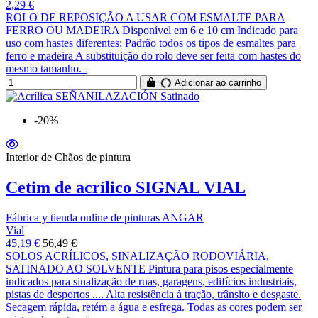
2,29 €
ROLO DE REPOSIÇÃO A USAR COM ESMALTE PARA
FERRO OU MADEIRA Disponível em 6 e 10 cm Indicado para
uso com hastes diferentes: Padrão todos os tipos de esmaltes para
ferro e madeira A substituição do rolo deve ser feita com hastes do
mesmo tamanho.
Adicionar ao carrinho
-20%
Interior de Chãos de pintura
Cetim de acrílico SIGNAL VIAL
Fábrica y tienda online de pinturas ANGAR
Vial
45,19 €
56,49 €
SOLOS ACRÍLICOS, SINALIZAÇÃO RODOVIÁRIA,
SATINADO AO SOLVENTE Pintura para pisos especialmente
indicados para sinalização de ruas, garagens, edifícios industriais,
pistas de desportos .... Alta resistência à tração, trânsito e desgaste.
Secagem rápida, retém a água e esfrega. Todas as cores podem ser