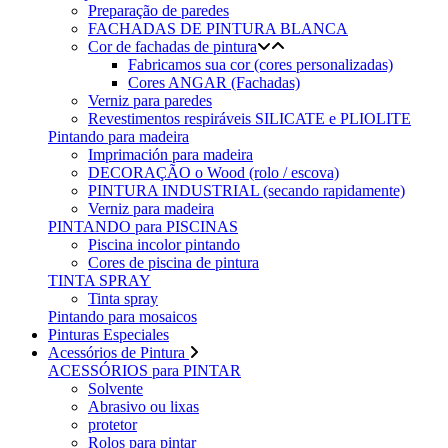
Preparação de paredes
FACHADAS DE PINTURA BLANCA
Cor de fachadas de pintura
Fabricamos sua cor (cores personalizadas)
Cores ANGAR (Fachadas)
Verniz para paredes
Revestimentos respiráveis ​​SILICATE e PLIOLITE
Pintando para madeira
Imprimación para madeira
DECORAÇÃO o Wood (rolo / escova)
PINTURA INDUSTRIAL (secando rapidamente)
Verniz para madeira
PINTANDO para PISCINAS
Piscina incolor pintando
Cores de piscina de pintura
TINTA SPRAY
Tinta spray
Pintando para mosaicos
Pinturas Especiales
Acessórios de Pintura
ACESSÓRIOS para PINTAR
Solvente
Abrasivo ou lixas
protetor
Rolos para pintar