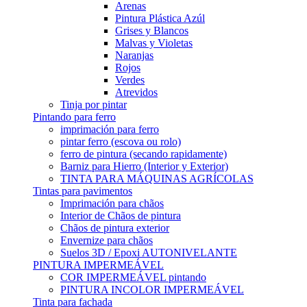
Arenas
Pintura Plástica Azúl
Grises y Blancos
Malvas y Violetas
Naranjas
Rojos
Verdes
Atrevidos
Tinja por pintar
Pintando para ferro
imprimación para ferro
pintar ferro (escova ou rolo)
ferro de pintura (secando rapidamente)
Barniz para Hierro (Interior y Exterior)
TINTA PARA MÁQUINAS AGRÍCOLAS
Tintas para pavimentos
Imprimación para chãos
Interior de Chãos de pintura
Chãos de pintura exterior
Envernize para chãos
Suelos 3D / Epoxi AUTONIVELANTE
PINTURA IMPERMEÁVEL
COR IMPERMEÁVEL pintando
PINTURA INCOLOR IMPERMEÁVEL
Tinta para fachada