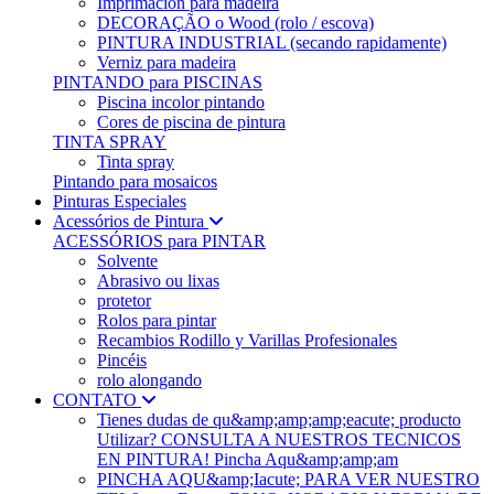
Imprimación para madeira
DECORAÇÃO o Wood (rolo / escova)
PINTURA INDUSTRIAL (secando rapidamente)
Verniz para madeira
PINTANDO para PISCINAS
Piscina incolor pintando
Cores de piscina de pintura
TINTA SPRAY
Tinta spray
Pintando para mosaicos
Pinturas Especiales
Acessórios de Pintura
ACESSÓRIOS para PINTAR
Solvente
Abrasivo ou lixas
protetor
Rolos para pintar
Recambios Rodillo y Varillas Profesionales
Pincéis
rolo alongando
CONTATO
Tienes dudas de qu&amp;amp;amp;eacute; producto
Utilizar? CONSULTA A NUESTROS TECNICOS
EN PINTURA! Pincha Aqu&amp;amp;am
PINCHA AQU&amp;Iacute; PARA VER NUESTRO