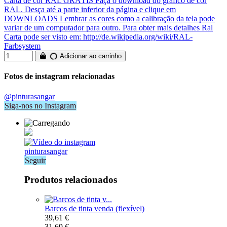
Carta de cor RAL GRÁTIS Faça o download do gráfico de cor
RAL. Desça até a parte inferior da página e clique em
DOWNLOADS Lembrar as cores como a calibração da tela pode
variar de um computador para outro. Para obter mais detalhes Ral
Carta pode ser visto em: http://de.wikipedia.org/wiki/RAL-
Farbsystem
Adicionar ao carrinho
Fotos de instagram relacionadas
@pinturasangar
Siga-nos no Instagram
pinturasangar
Seguir
Produtos relacionados
Barcos de tinta venda (flexível)
39,61 €
31,69 €