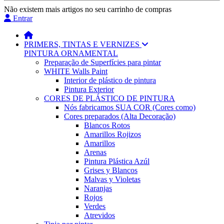
Não existem mais artigos no seu carrinho de compras
Entrar
PRIMERS, TINTAS E VERNIZES
PINTURA ORNAMENTAL
Preparação de Superfícies para pintar
WHITE Walls Paint
Interior de plástico de pintura
Pintura Exterior
CORES DE PLÁSTICO DE PINTURA
Nós fabricamos SUA COR (Cores como)
Cores preparados (Alta Decoração)
Blancos Rotos
Amarillos Rojizos
Amarillos
Arenas
Pintura Plástica Azúl
Grises y Blancos
Malvas y Violetas
Naranjas
Rojos
Verdes
Atrevidos