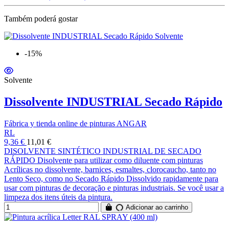
Também poderá gostar
-15%
Solvente
Dissolvente INDUSTRIAL Secado Rápido
Fábrica y tienda online de pinturas ANGAR
RL
9,36 €
11,01 €
DISOLVENTE SINTÉTICO INDUSTRIAL DE SECADO
RÁPIDO Disolvente para utilizar como diluente com pinturas
Acrílicas no dissolvente, barnices, esmaltes, clorocaucho, tanto no
Lento Seco, como no Secado Rápido Dissolvido rapidamente para
usar com pinturas de decoração e pinturas industriais. Se você usar a
limpeza dos itens úteis da pintura.
Adicionar ao carrinho