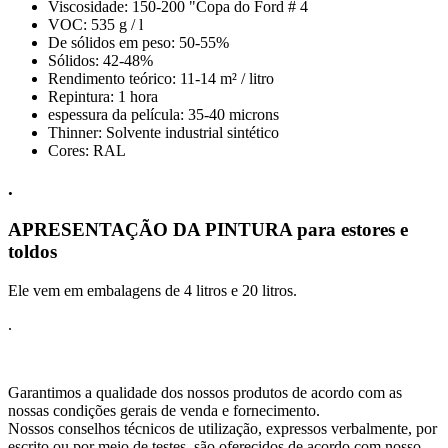
Viscosidade: 150-200 "Copa do Ford # 4
VOC: 535 g / l
De sólidos em peso: 50-55%
Sólidos: 42-48%
Rendimento teórico: 11-14 m² / litro
Repintura: 1 hora
espessura da película: 35-40 microns
Thinner: Solvente industrial sintético
Cores: RAL
.
APRESENTAÇÃO DA PINTURA para estores e
toldos
Ele vem em embalagens de 4 litros e 20 litros.
.
Garantimos a qualidade dos nossos produtos de acordo com as
nossas condições gerais de venda e fornecimento.
Nossos conselhos técnicos de utilização, expressos verbalmente, por
escrito ou por meio de testes, são oferecidos de acordo com nosso