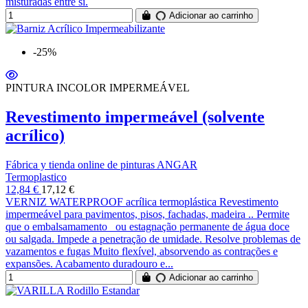
misturadas entre si.
Adicionar ao carrinho
-25%
PINTURA INCOLOR IMPERMEÁVEL
Revestimento impermeável (solvente
acrílico)
Fábrica y tienda online de pinturas ANGAR
Termoplastico
12,84 €
17,12 €
VERNIZ WATERPROOF acrílica termoplástica Revestimento
impermeável para pavimentos, pisos, fachadas, madeira .. Permite
que o embalsamamento ou estagnação permanente de água doce
ou salgada. Impede a penetração de umidade. Resolve problemas de
vazamentos e fugas Muito flexível, absorvendo as contrações e
expansões. Acabamento duradouro e...
Adicionar ao carrinho