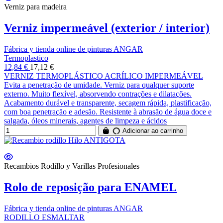
Verniz para madeira
Verniz impermeável (exterior / interior)
Fábrica y tienda online de pinturas ANGAR
Termoplastico
12,84 €
17,12 €
VERNIZ TERMOPLÁSTICO ACRÍLICO IMPERMEÁVEL
Evita a penetração de umidade. Verniz para qualquer suporte
externo. Muito flexível, absorvendo contrações e dilatações.
Acabamento durável e transparente, secagem rápida, plastificação,
com boa penetração e adesão. Resistente à abrasão de água doce e
salgada, óleos minerais, agentes de limpeza e ácidos
Adicionar ao carrinho
Recambios Rodillo y Varillas Profesionales
Rolo de reposição para ENAMEL
Fábrica y tienda online de pinturas ANGAR
RODILLO ESMALTAR