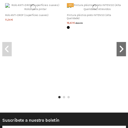
-20%
Rolo ANTI-DROP (superfícies suaves)
Pintura plástico preto INTENSO (Alta
Qualidade)
11,24 €
16,43 €
20,54 €
Suscríbete a nuestro boletín