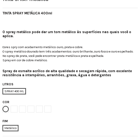
TINTA SPRAY METÁLICA 400ml
O spray metálico pode dar um tom metálico às superfícies nas quais você o
aplica.
Cores spry com acabamento metálico: ouro, prata e cobre.
O spray metálico dourado tem três acabamentos: ouro brilhante, ouro fosco e ouro espelhado.
No spray de prata, você pode encontrar prata metálica e prata espelhada.
Spray em cor de cobre metálico.
Spray de esmalte acrílico de alta qualidade e secagem rápida, com excelente
resistência a intempéries, arranhões, graxa, água e detergentes
LITROS
SPRAY 400 ML
COR
Espelho metálico dourado
Prata Metálica
Cobre metálico
Ouro fosco metálico
Glitter dourado metálico
Espelho metálico prateado
FIM
Metálico