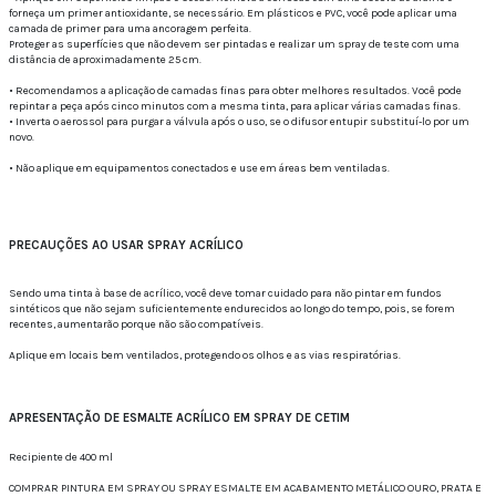
forneça um primer antioxidante, se necessário. Em plásticos e PVC, você pode aplicar uma
camada de primer para uma ancoragem perfeita.
Proteger as superfícies que não devem ser pintadas e realizar um spray de teste com uma
distância de aproximadamente 25 cm.
• Recomendamos a aplicação de camadas finas para obter melhores resultados. Você pode
repintar a peça após cinco minutos com a mesma tinta, para aplicar várias camadas finas.
• Inverta o aerossol para purgar a válvula após o uso, se o difusor entupir substituí-lo por um
novo.
• Não aplique em equipamentos conectados e use em áreas bem ventiladas.
PRECAUÇÕES AO USAR SPRAY ACRÍLICO
Sendo uma tinta à base de acrílico, você deve tomar cuidado para não pintar em fundos
sintéticos que não sejam suficientemente endurecidos ao longo do tempo, pois, se forem
recentes, aumentarão porque não são compatíveis.
Aplique em locais bem ventilados, protegendo os olhos e as vias respiratórias.
APRESENTAÇÃO DE ESMALTE ACRÍLICO EM SPRAY DE CETIM
Recipiente de 400 ml
COMPRAR PINTURA EM SPRAY OU SPRAY ESMALTE EM ACABAMENTO METÁLICO OURO, PRATA E