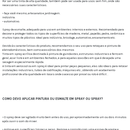
Por ser uma tinta de alta qualidade, também pode ser usada para usos sem fim, onde são
necessárias suas características.
• faça você mesmo, artesanato e jardinagem.
Indústria.
• automotivo.
Spray de esmalte, adequado para uso em ambientes internos e externos. Recomendado para
decorar e proteger todos os tipos de superfícies de madeira, metal, papelão, pedra, cerâmica e
muitos tipos de plástico. Ideal para indústria, bricolage, automotivo, encanamento etc.
Devido às características do produto, recomendamos o seu uso para retoques e pintura de
eletrodomésticos, bem como acessórios dos mesmos
Tinta em spray acrílica destinada à pintura de guindastes, estruturas industriais e ferro em
geral, ao ar livre e em ambientes fechados, e para aquelas ocasiões em que é desejada uma
secagem especialmente rápida.
A tinta em aerossol ou em spray é ideal para pintar peças pequenas, elas são ideais para retocar
instalações industriais, tubos de codificação, máquinas etc., obtendo um acabamento
profissional de alta qualidade em locais onde o acesso por pincel ou rolo é difícil. .
COMO DEVO APLICAR PINTURA OU ESMALTE EM SPRAY OU SPRAY?
• O spray deve ser agitado muito bem antes do uso, por aproximadamente um ou dois minutos
após ouvir o som do mixer.
• Aplique em superfícies limpas e secas. Remova a corrosão com uma escova de arame e