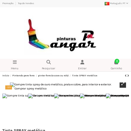
Promoção
Top de Vendas
Português PT
0
Menu
Pesquisar
Entrar
Carrinho
Início
Pintando para ferro
pintar ferro (escova ou rolo)
Tinta SPRAY metálica
-10%
Tinta SPRAY metálica