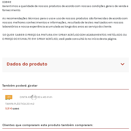
COBRE
Garantimos a qualidade de nossos produtos de acordo com nossas condições gerais de venda e
fornecimento.
As recomendações técnicas para o uso e uso de nossos produtos são fornecidas de acordo com
nossos melhores conhecimentos e informações, resultado de testes realizados em nossos
laboratórios e nossa experiência acumulada ao longo dos anos ao serviço do cliente.
SE QUER SABER O PREÇO DA PINTURA EM SPRAY ACRÍLICO COM ACABAMENTOS METÁLICOS OU
O PREÇO DO ESMALTE EM SPRAY ACRÍLICO, você pode consultá-lo no início desta página.
Dados do produto
Também poderá gostar
-20%
TAMPA PLÁSTICA 20 m2
5,51 €
6,88 €
Clientes que compraram este produto também compraram: