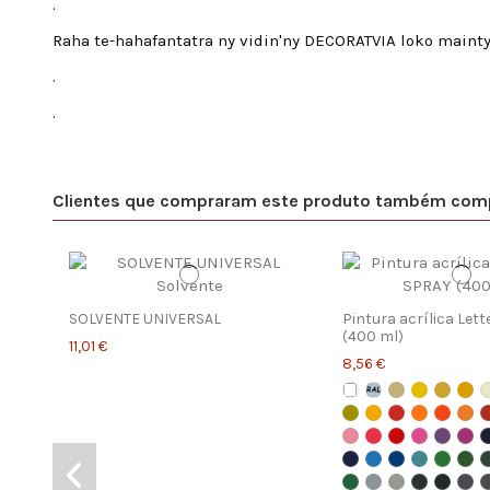
.
Raha te-hahafantatra ny vidin'ny DECORATVIA loko mainty
.
.
Clientes que compraram este produto também com
SOLVENTE UNIVERSAL
Pintura acrílica Let
(400 ml)
11,01 €
8,56 €