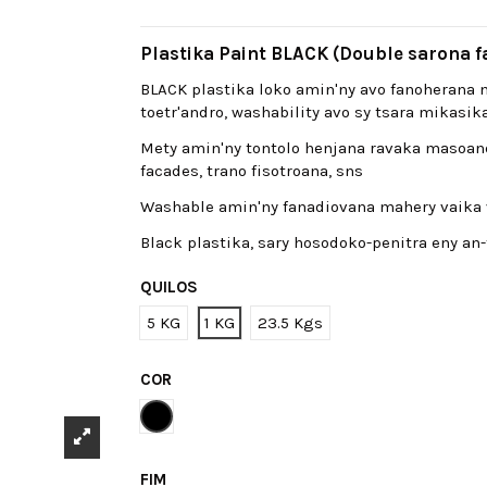
Plastika Paint BLACK (Double sarona 
BLACK plastika loko amin'ny avo fanoherana n
toetr'andro, washability avo sy tsara mikasika
Mety amin'ny tontolo henjana ravaka masoandr
facades, trano fisotroana, sns
Washable amin'ny fanadiovana mahery vaika 
Black plastika, sary hosodoko-penitra eny an
QUILOS
5 KG
1 KG
23.5 Kgs
COR
Negro
FIM