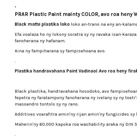
.
PRAR Plastic Paint mainty COLOR, avo roa heny 
Black matte plastika loko
loko an-trano na eny an-kalam
Efa voalaza ho ny lokony soratra sy ny ravaka isan-kara
fanoherana ny hafanam.
Aina ny fampiharana sy fampisehoana avo.
.
Plastika handravahana Paint Vadinao! Avo roa heny fira
Black plastika, handravahana hosodoko, avo fampisehoana,
fepetra ny faratampony fanoherana ny ivelany sy ny toetr
masoandro tontolo sy ny rano.
Additives voarafitra amin'ny rijan amin'ny fungicides s
Maherin'ny 60.000 kapoka roa washability araka ny DIN 5
.