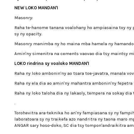
NEW LOKO MANDAN'I
Masonry:
Raha te-hanome tanana voalohany ho ampiasaina toy ny pr
sy ny opacity.
Masonry manimba ny ho maina mba hamela ny hamandoana 
Amin'ny simenitra na cements vaovao dia tsy maintsy mia
LOKO rindrina sy voaloko MANDAN'I
Raha ny loko ambonin'ny ao tsara toe-javatra, manala vov
Raha ny ela dia ao amin'ny mahantra ambonin'ny fepetra t
Raha ny loko taloha dia ny lakaoly, tempera na sokay dia
.
Torohevitra ara-teknika ho an'ny fampiasana sy ny fampih
laboratoara sy ny traikefa azo nandritra ny taona maro mp
ANGAR sary hoso-doko, SC dia tsy tompon'andraikitra ami