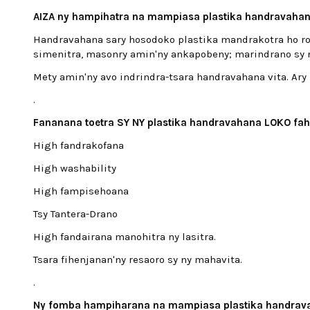
AIZA ny hampihatra na mampiasa plastika handravahan
Handravahana sary hosodoko plastika mandrakotra ho roa 
simenitra, masonry amin'ny ankapobeny;
marindrano sy 
Mety amin'ny avo indrindra-tsara handravahana vita.
Ary
.
Fananana toetra SY NY plastika handravahana LOKO fah
High fandrakofana
High washability
High fampisehoana
Tsy Tantera-Drano
High fandairana manohitra ny lasitra.
Tsara fihenjanan'ny resaoro sy ny mahavita.
.
Ny fomba hampiharana na mampiasa plastika handrava