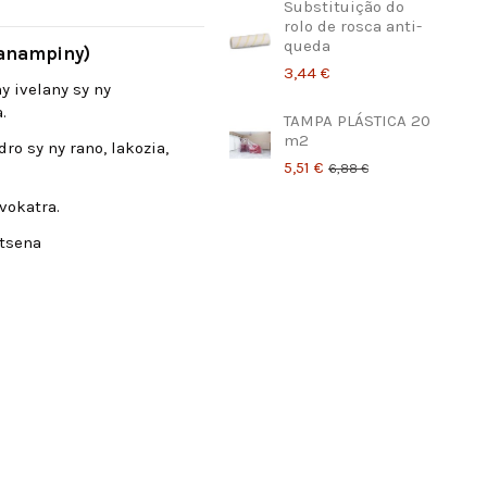
Substituição do
rolo de rosca anti-
queda
fanampiny)
3,44 €
y ivelany sy ny
.
TAMPA PLÁSTICA 20
m2
o sy ny rano, lakozia,
5,51 €
6,88 €
vokatra.
-tsena