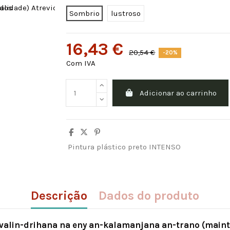
Sombrio
lustroso
16,43 €
20,54 €
-20%
Com IVA
Adicionar ao carrinho
Pintura plástico preto INTENSO
Descrição
Dados do produto
lin-drihana na eny an-kalamanjana an-trano (mainty 