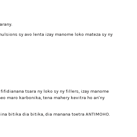
arany.
emulsions sy avo lenta izay manome loko mateza sy ny
ifidianana tsara ny loko sy ny fillers, izay manome
aneo maro karbonika, tena mahery kevitra ho an'ny
aina bitika dia bitika, dia manana toetra ANTIMOHO.