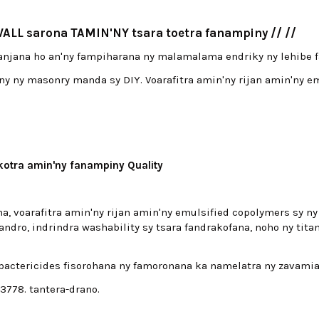
WALL sarona TAMIN'NY tsara toetra fanampiny // //
anjana ho an'ny fampiharana ny malamalama endriky ny lehibe f
zany ny masonry manda sy DIY.
Voarafitra amin'ny rijan amin'ny 
kotra amin'ny fanampiny Quality
 voarafitra amin'ny rijan amin'ny emulsified copolymers sy ny f
'andro, indrindra washability sy tsara fandrakofana, noho ny tit
y bactericides fisorohana ny famoronana ka namelatra ny zavami
3778. tantera-drano.