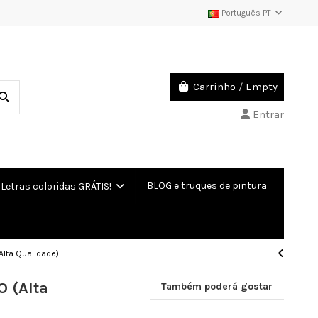
Português PT
Carrinho
/
Empty
Entrar
BLOG e truques de pintura
etras coloridas GRÁTIS!
Alta Qualidade)
O (Alta
Também poderá gostar