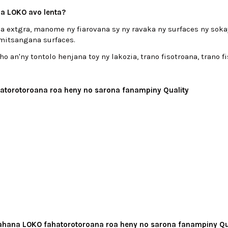
a LOKO avo lenta?
extgra, manome ny fiarovana sy ny ravaka ny surfaces ny sokay
mitsangana surfaces.
 ho an'ny tontolo henjana toy ny lakozia, trano fisotroana, trano 
atorotoroana roa heny no sarona fanampiny Quality
hana LOKO fahatorotoroana roa heny no sarona fanampiny Qu