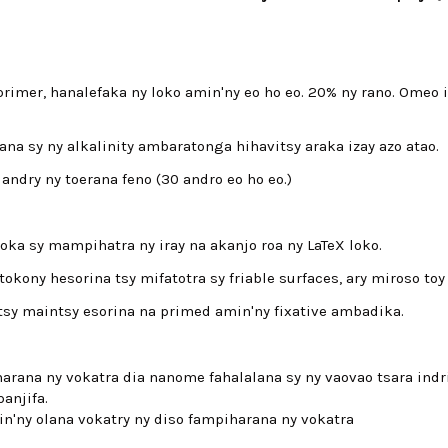
imer, hanalefaka ny loko amin'ny eo ho eo.
20% ny rano.
Omeo i
sy ny alkalinity ambaratonga hihavitsy araka izay azo atao.
ndry ny toerana feno (30 andro eo ho eo.)
oka sy mampihatra ny iray na akanjo roa ny LaTeX loko.
okony hesorina tsy mifatotra sy friable surfaces, ary miroso to
 tsy maintsy esorina na primed amin'ny fixative ambadika.
arana ny vokatra dia nanome fahalalana sy ny vaovao tsara indri
anjifa.
n'ny olana vokatry ny diso fampiharana ny vokatra