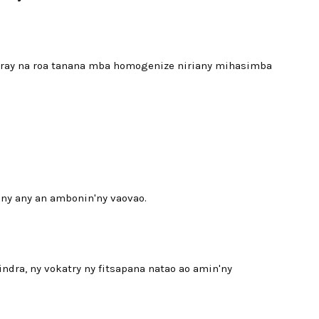
ray na roa tanana mba homogenize niriany mihasimba
y ny any an ambonin'ny vaovao.
ndra, ny vokatry ny fitsapana natao ao amin'ny