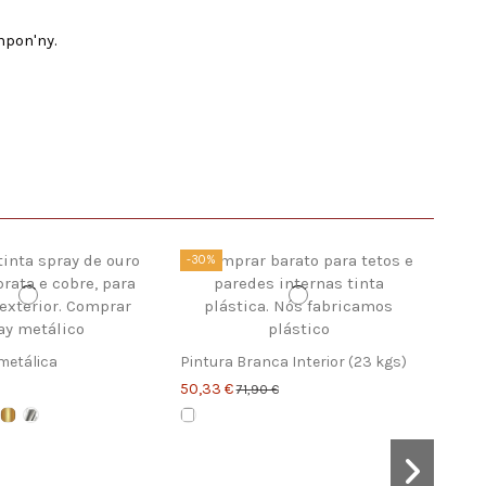
mpon'ny.
-30%
metálica
Pintura Branca Interior (23 kgs)
50,33 €
71,90 €