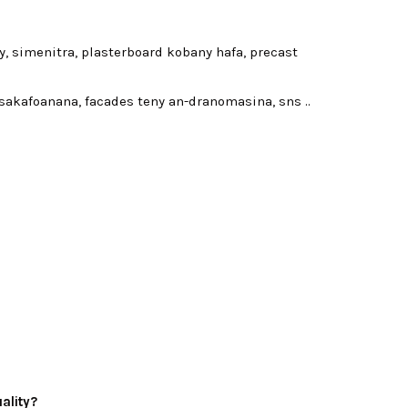
, simenitra, plasterboard kobany hafa, precast
fisakafoanana, facades teny an-dranomasina, sns ..
ality?