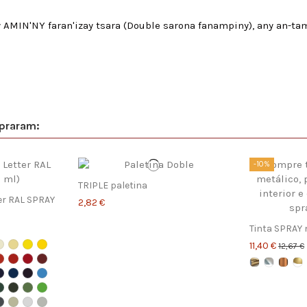
 AMIN'NY faran'izay tsara (Double sarona fanampiny), any an-ta
praram:
-10%
TRIPLE paletina
ter RAL SPRAY
2,82 €
Tinta SPRAY 
11,40 €
12,67 €