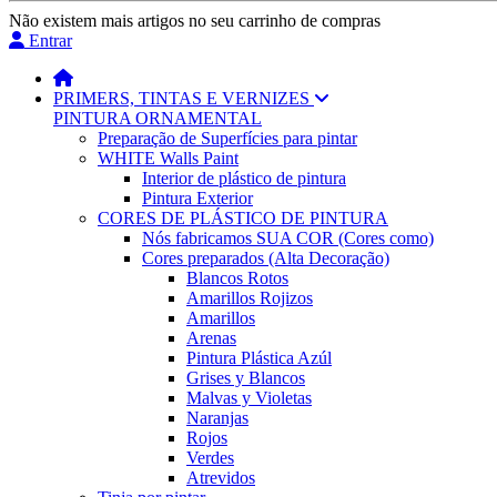
Não existem mais artigos no seu carrinho de compras
Entrar
PRIMERS, TINTAS E VERNIZES
PINTURA ORNAMENTAL
Preparação de Superfícies para pintar
WHITE Walls Paint
Interior de plástico de pintura
Pintura Exterior
CORES DE PLÁSTICO DE PINTURA
Nós fabricamos SUA COR (Cores como)
Cores preparados (Alta Decoração)
Blancos Rotos
Amarillos Rojizos
Amarillos
Arenas
Pintura Plástica Azúl
Grises y Blancos
Malvas y Violetas
Naranjas
Rojos
Verdes
Atrevidos