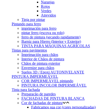
Naranjas
Rojos
Verdes
Atrevidos
Tinja por pintar
Pintando para ferro
imprimación para ferro
pintar ferro (escova ou rolo)
ferro de pintura (secando rapidamente)
Barniz para Hierro (Interior y Exterior)
TINTA PARA MÁQUINAS AGRÍCOLAS
Tintas para pavimentos
Imprimación para chãos
Interior de Chãos de pintura
Chãos de pintura exterior
Envernize para chãos
Suelos 3D / Epoxi AUTONIVELANTE
PINTURA IMPERMEÁVEL
COR IMPERMEÁVEL pintando
PINTURA INCOLOR IMPERMEÁVEL
Tinta para fachada
Preparação de paredes
FACHADAS DE PINTURA BLANCA
Cor de fachadas de pintura
Fabricamos sua cor (cores personalizadas)