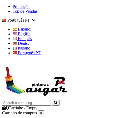
Promoção
Top de Vendas
Português PT
Español
English
Français
Deutsch
Italiano
Português PT
0
Carrinho
/
Empty
Carrinho de compras
×