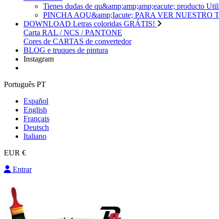
Tienes dudas de qu&amp;amp;amp;eacute; produc
PINCHA AQU&amp;Iacute; PARA VER NUESTRO
DOWNLOAD Letras coloridas GRÁTIS!
Carta RAL / NCS / PANTONE
Cores de CARTAS de convertedor
BLOG e truques de pintura
Instagram
Português PT
Español
English
Français
Deutsch
Italiano
EUR €
Entrar