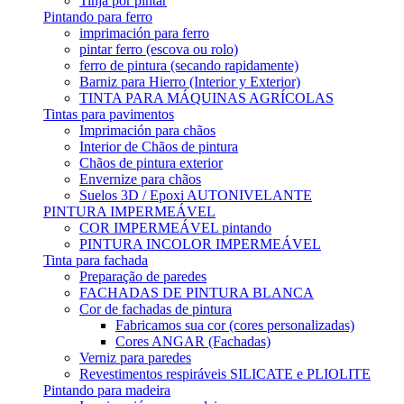
Tinja por pintar
Pintando para ferro
imprimación para ferro
pintar ferro (escova ou rolo)
ferro de pintura (secando rapidamente)
Barniz para Hierro (Interior y Exterior)
TINTA PARA MÁQUINAS AGRÍCOLAS
Tintas para pavimentos
Imprimación para chãos
Interior de Chãos de pintura
Chãos de pintura exterior
Envernize para chãos
Suelos 3D / Epoxi AUTONIVELANTE
PINTURA IMPERMEÁVEL
COR IMPERMEÁVEL pintando
PINTURA INCOLOR IMPERMEÁVEL
Tinta para fachada
Preparação de paredes
FACHADAS DE PINTURA BLANCA
Cor de fachadas de pintura
Fabricamos sua cor (cores personalizadas)
Cores ANGAR (Fachadas)
Verniz para paredes
Revestimentos respiráveis ​​SILICATE e PLIOLITE
Pintando para madeira