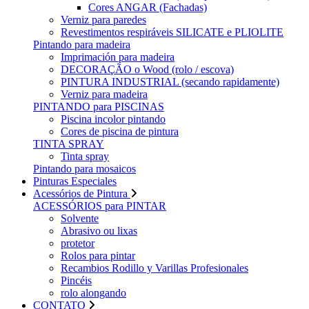
Cores ANGAR (Fachadas)
Verniz para paredes
Revestimentos respiráveis ​​SILICATE e PLIOLITE
Pintando para madeira
Imprimación para madeira
DECORAÇÃO o Wood (rolo / escova)
PINTURA INDUSTRIAL (secando rapidamente)
Verniz para madeira
PINTANDO para PISCINAS
Piscina incolor pintando
Cores de piscina de pintura
TINTA SPRAY
Tinta spray
Pintando para mosaicos
Pinturas Especiales
Acessórios de Pintura
ACESSÓRIOS para PINTAR
Solvente
Abrasivo ou lixas
protetor
Rolos para pintar
Recambios Rodillo y Varillas Profesionales
Pincéis
rolo alongando
CONTATO