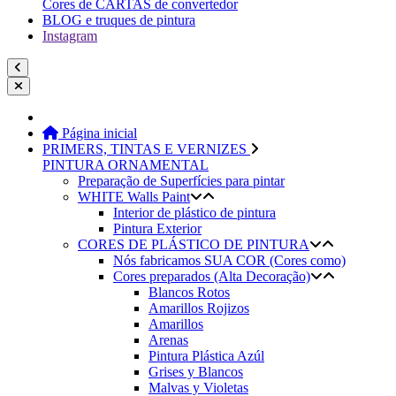
Cores de CARTAS de convertedor
BLOG e truques de pintura
Instagram
Página inicial
PRIMERS, TINTAS E VERNIZES
PINTURA ORNAMENTAL
Preparação de Superfícies para pintar
WHITE Walls Paint
Interior de plástico de pintura
Pintura Exterior
CORES DE PLÁSTICO DE PINTURA
Nós fabricamos SUA COR (Cores como)
Cores preparados (Alta Decoração)
Blancos Rotos
Amarillos Rojizos
Amarillos
Arenas
Pintura Plástica Azúl
Grises y Blancos
Malvas y Violetas