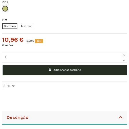
COR
Verde natural
FIM
Sombrio
lustroso
10,96 €
13,70 €
-20%
Com IVA
Adicionar ao carrinho
Descrição