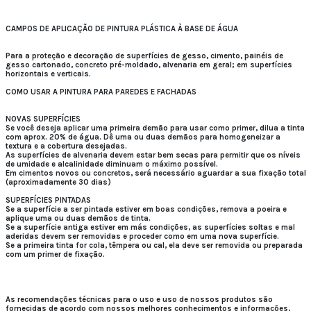
CAMPOS DE APLICAÇÃO DE PINTURA PLÁSTICA À BASE DE ÁGUA
Para a proteção e decoração de superfícies de gesso, cimento, painéis de
gesso cartonado, concreto pré-moldado, alvenaria em geral; em superfícies
horizontais e verticais.
COMO USAR A PINTURA PARA PAREDES E FACHADAS
NOVAS SUPERFÍCIES
Se você deseja aplicar uma primeira demão para usar como primer, dilua a tinta
com aprox. 20% de água. Dê uma ou duas demãos para homogeneizar a
textura e a cobertura desejadas.
As superfícies de alvenaria devem estar bem secas para permitir que os níveis
de umidade e alcalinidade diminuam o máximo possível.
Em cimentos novos ou concretos, será necessário aguardar a sua fixação total
(aproximadamente 30 dias)
SUPERFÍCIES PINTADAS
Se a superfície a ser pintada estiver em boas condições, remova a poeira e
aplique uma ou duas demãos de tinta.
Se a superfície antiga estiver em más condições, as superfícies soltas e mal
aderidas devem ser removidas e proceder como em uma nova superfície.
Se a primeira tinta for cola, têmpera ou cal, ela deve ser removida ou preparada
com um primer de fixação.
As recomendações técnicas para o uso e uso de nossos produtos são
fornecidas de acordo com nossos melhores conhecimentos e informações,