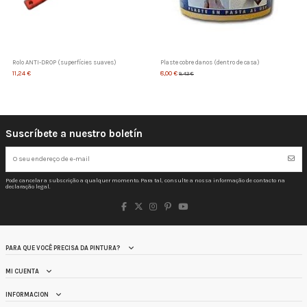
Rolo ANTI-DROP (superfícies suaves)
Plaste cobre danos (dentro de casa)
11,24 €
8,00 €
9,42 €
Suscríbete a nuestro boletín
Pode cancelar a subscrição a qualquer momento. Para tal, consulte a nossa informação de contacto na
declaração legal.
PARA QUE VOCÊ PRECISA DA PINTURA?
MI CUENTA
INFORMACION