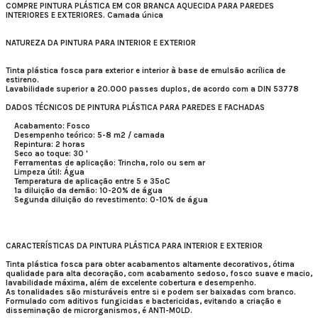
COMPRE PINTURA PLÁSTICA EM COR BRANCA AQUECIDA PARA PAREDES
INTERIORES E EXTERIORES. Camada única
NATUREZA DA PINTURA PARA INTERIOR E EXTERIOR
Tinta plástica fosca para exterior e interior à base de emulsão acrílica de
estireno.
Lavabilidade superior a 20.000 passes duplos, de acordo com a DIN 53778
DADOS TÉCNICOS DE PINTURA PLÁSTICA PARA PAREDES E FACHADAS
Acabamento: Fosco
Desempenho teórico: 5-8 m2 / camada
Repintura: 2 horas
Seco ao toque: 30 '
Ferramentas de aplicação: Trincha, rolo ou sem ar
Limpeza útil: Água
Temperatura de aplicação entre 5 e 35ºC
1ª diluição da demão: 10-20% de água
Segunda diluição do revestimento: 0-10% de água
CARACTERÍSTICAS DA PINTURA PLÁSTICA PARA INTERIOR E EXTERIOR
Tinta plástica fosca para obter acabamentos altamente decorativos, ótima
qualidade para alta decoração, com acabamento sedoso, fosco suave e macio,
lavabilidade máxima, além de excelente cobertura e desempenho.
As tonalidades são misturáveis ​​entre si e podem ser baixadas com branco.
Formulado com aditivos fungicidas e bactericidas, evitando a criação e
disseminação de microrganismos, é ANTI-MOLD.