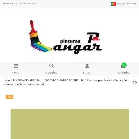
Promoção
Top de Vendas
Português PT
0
Menu
Pesquisar
Entrar
Carrinho
Início
PINTURA ORNAMENTAL
CORES DE PLÁSTICO DE PINTURA
Cores preparados (Alta Decoração)
Verdes
Plástico verde natural
-20%