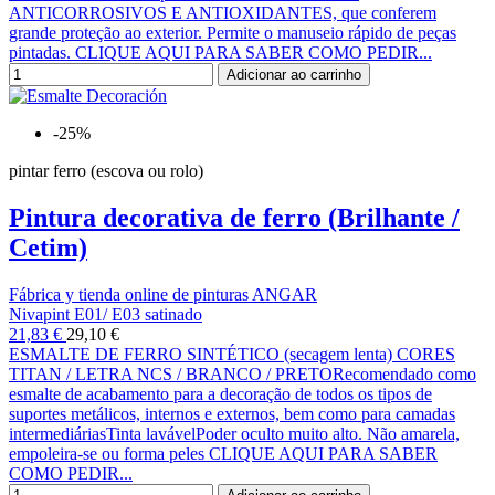
ANTICORROSIVOS E ANTIOXIDANTES, que conferem
grande proteção ao exterior. Permite o manuseio rápido de peças
pintadas. CLIQUE AQUI PARA SABER COMO PEDIR...
Adicionar ao carrinho
-25%
pintar ferro (escova ou rolo)
Pintura decorativa de ferro (Brilhante /
Cetim)
Fábrica y tienda online de pinturas ANGAR
Nivapint E01/ E03 satinado
21,83 €
29,10 €
ESMALTE DE FERRO SINTÉTICO (secagem lenta) CORES
TITAN / LETRA NCS / BRANCO / PRETORecomendado como
esmalte de acabamento para a decoração de todos os tipos de
suportes metálicos, internos e externos, bem como para camadas
intermediáriasTinta lavávelPoder oculto muito alto. Não amarela,
empoleira-se ou forma peles CLIQUE AQUI PARA SABER
COMO PEDIR...