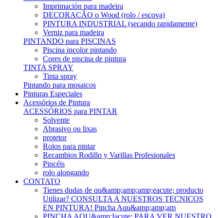
Imprimación para madeira
DECORAÇÃO o Wood (rolo / escova)
PINTURA INDUSTRIAL (secando rapidamente)
Verniz para madeira
PINTANDO para PISCINAS
Piscina incolor pintando
Cores de piscina de pintura
TINTA SPRAY
Tinta spray
Pintando para mosaicos
Pinturas Especiales
Acessórios de Pintura
ACESSÓRIOS para PINTAR
Solvente
Abrasivo ou lixas
protetor
Rolos para pintar
Recambios Rodillo y Varillas Profesionales
Pincéis
rolo alongando
CONTATO
Tienes dudas de qu&amp;amp;amp;eacute; producto
Utilizar? CONSULTA A NUESTROS TECNICOS
EN PINTURA! Pincha Aqu&amp;amp;am
PINCHA AQU&amp;Iacute; PARA VER NUESTRO