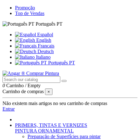
Promoção
Top de Vendas
Português PT
Español
English
Français
Deutsch
Italiano
Português PT
0
Carrinho
/
Empty
Carrinho de compras
×
Não existem mais artigos no seu carrinho de compras
Entrar
PRIMERS, TINTAS E VERNIZES
PINTURA ORNAMENTAL
Preparação de Superfícies para pintar