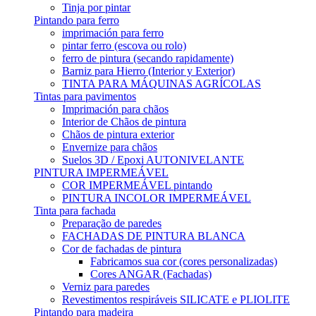
Tinja por pintar
Pintando para ferro
imprimación para ferro
pintar ferro (escova ou rolo)
ferro de pintura (secando rapidamente)
Barniz para Hierro (Interior y Exterior)
TINTA PARA MÁQUINAS AGRÍCOLAS
Tintas para pavimentos
Imprimación para chãos
Interior de Chãos de pintura
Chãos de pintura exterior
Envernize para chãos
Suelos 3D / Epoxi AUTONIVELANTE
PINTURA IMPERMEÁVEL
COR IMPERMEÁVEL pintando
PINTURA INCOLOR IMPERMEÁVEL
Tinta para fachada
Preparação de paredes
FACHADAS DE PINTURA BLANCA
Cor de fachadas de pintura
Fabricamos sua cor (cores personalizadas)
Cores ANGAR (Fachadas)
Verniz para paredes
Revestimentos respiráveis ​​SILICATE e PLIOLITE
Pintando para madeira