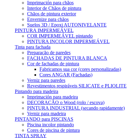
Imprimación para chãos
Interior de Chãos de pintura
Chãos de pintura exterior
Envernize para chãos
Suelos 3D / Epoxi AUTONIVELANTE
PINTURA IMPERMEÁVEL
COR IMPERMEÁVEL pintando
PINTURA INCOLOR IMPERMEÁVEL
Tinta para fachada
Preparação de paredes
FACHADAS DE PINTURA BLANCA
Cor de fachadas de pintura
Fabricamos sua cor (cores personalizadas)
Cores ANGAR (Fachadas)
Verniz para paredes
Revestimentos respiráveis ​​SILICATE e PLIOLITE
Pintando para madeira
Imprimación para madeira
DECORAÇÃO o Wood (rolo / escova)
PINTURA INDUSTRIAL (secando rapidamente)
Verniz para madeira
PINTANDO para PISCINAS
Piscina incolor pintando
Cores de piscina de pintura
TINTA SPRAY