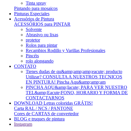
Tinta spray
Pintando para mosaicos
Pinturas Especiales
Acessórios de Pintura
ACESSÓRIOS para PINTAR
Solvente
Abrasivo ou lixas
protetor
Rolos para pintar
Recambios Rodillo y Varillas Profesionales
Pincéis
rolo alongando
CONTATO
Tienes dudas de qu&amp;amp;amp;eacute; producto
Utilizar? CONSULTA A NUESTROS TECNICOS
EN PINTURA! Pincha Aqu&amp;amp;am
PINCHA AQU&amp;Iacute; PARA VER NUESTRO
TEL&amp;Eacute;FONO, HORARIO Y FORMA DE
CONTACTARNOS
DOWNLOAD Letras coloridas GRÁTIS!
Carta RAL / NCS / PANTONE
Cores de CARTAS de convertedor
BLOG e truques de pintura
Instagram