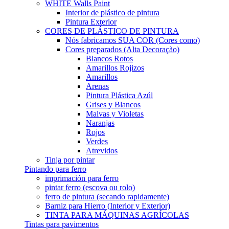
WHITE Walls Paint
Interior de plástico de pintura
Pintura Exterior
CORES DE PLÁSTICO DE PINTURA
Nós fabricamos SUA COR (Cores como)
Cores preparados (Alta Decoração)
Blancos Rotos
Amarillos Rojizos
Amarillos
Arenas
Pintura Plástica Azúl
Grises y Blancos
Malvas y Violetas
Naranjas
Rojos
Verdes
Atrevidos
Tinja por pintar
Pintando para ferro
imprimación para ferro
pintar ferro (escova ou rolo)
ferro de pintura (secando rapidamente)
Barniz para Hierro (Interior y Exterior)
TINTA PARA MÁQUINAS AGRÍCOLAS
Tintas para pavimentos