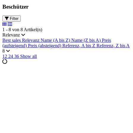
Beschützer
Filter
1 - 8 von 8 Artikel(n)
Relevanz
Best sales
Relevanz
Name (A bis Z)
Name (Z bis A)
Preis
(aufsteigend)
Preis (absteigend)
Referenz, A bis Z
Referenz, Z bis A
8
12
24
36
Show all