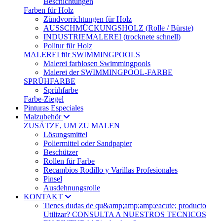
Beschichtungen
Farben für Holz
Zündvorrichtungen für Holz
AUSSCHMÜCKUNGSHOLZ (Rolle / Bürste)
INDUSTRIEMALEREI (trocknete schnell)
Politur für Holz
MALEREI für SWIMMINGPOOLS
Malerei farblosen Swimmingpools
Malerei der SWIMMINGPOOL-FARBE
SPRÜHFARBE
Sprühfarbe
Farbe-Ziegel
Pinturas Especiales
Malzubehör
ZUSÄTZE, UM ZU MALEN
Lösungsmittel
Poliermittel oder Sandpapier
Beschützer
Rollen für Farbe
Recambios Rodillo y Varillas Profesionales
Pinsel
Ausdehnungsrolle
KONTAKT
Tienes dudas de qu&amp;amp;amp;eacute; producto
Utilizar? CONSULTA A NUESTROS TECNICOS