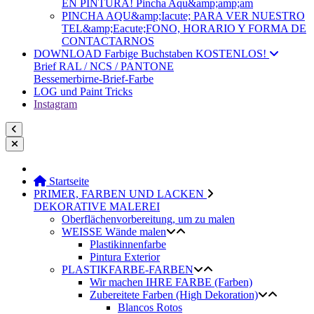
EN PINTURA! Pincha Aqu&amp;amp;am
PINCHA AQU&amp;Iacute; PARA VER NUESTRO
TEL&amp;Eacute;FONO, HORARIO Y FORMA DE
CONTACTARNOS
DOWNLOAD Farbige Buchstaben KOSTENLOS!
Brief RAL / NCS / PANTONE
Bessemerbirne-Brief-Farbe
LOG und Paint Tricks
Instagram
Startseite
PRIMER, FARBEN UND LACKEN
DEKORATIVE MALEREI
Oberflächenvorbereitung, um zu malen
WEISSE Wände malen
Plastikinnenfarbe
Pintura Exterior
PLASTIKFARBE-FARBEN
Wir machen IHRE FARBE (Farben)
Zubereitete Farben (High Dekoration)
Blancos Rotos