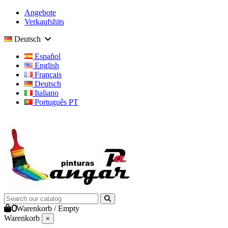
Angebote
Verkaufshits
Deutsch
Español
English
Français
Deutsch
Italiano
Português PT
0
Warenkorb
/
Empty
Warenkorb
×