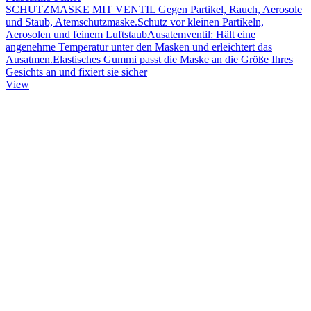
SCHUTZMASKE MIT VENTIL Gegen Partikel, Rauch, Aerosole
und Staub, Atemschutzmaske.Schutz vor kleinen Partikeln,
Aerosolen und feinem LuftstaubAusatemventil: Hält eine
angenehme Temperatur unter den Masken und erleichtert das
Ausatmen.Elastisches Gummi passt die Maske an die Größe Ihres
Gesichts an und fixiert sie sicher
View