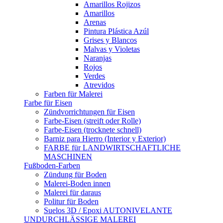
Amarillos Rojizos
Amarillos
Arenas
Pintura Plástica Azúl
Grises y Blancos
Malvas y Violetas
Naranjas
Rojos
Verdes
Atrevidos
Farben für Malerei
Farbe für Eisen
Zündvorrichtungen für Eisen
Farbe-Eisen (streift oder Rolle)
Farbe-Eisen (trocknete schnell)
Barniz para Hierro (Interior y Exterior)
FARBE für LANDWIRTSCHAFTLICHE
MASCHINEN
Fußboden-Farben
Zündung für Boden
Malerei-Boden innen
Malerei für daraus
Politur für Boden
Suelos 3D / Epoxi AUTONIVELANTE
UNDURCHLÄSSIGE MALEREI