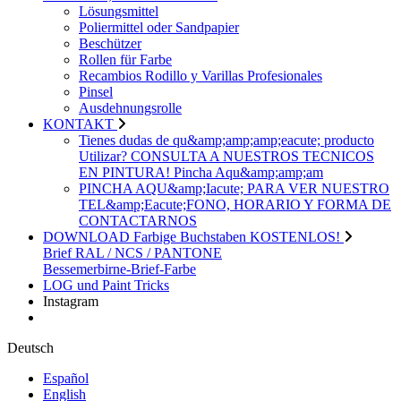
Lösungsmittel
Poliermittel oder Sandpapier
Beschützer
Rollen für Farbe
Recambios Rodillo y Varillas Profesionales
Pinsel
Ausdehnungsrolle
KONTAKT
Tienes dudas de qu&amp;amp;amp;eacute; producto
Utilizar? CONSULTA A NUESTROS TECNICOS
EN PINTURA! Pincha Aqu&amp;amp;am
PINCHA AQU&amp;Iacute; PARA VER NUESTRO
TEL&amp;Eacute;FONO, HORARIO Y FORMA DE
CONTACTARNOS
DOWNLOAD Farbige Buchstaben KOSTENLOS!
Brief RAL / NCS / PANTONE
Bessemerbirne-Brief-Farbe
LOG und Paint Tricks
Instagram
Deutsch
Español
English