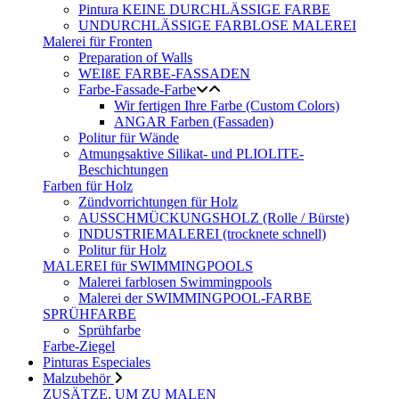
Pintura KEINE DURCHLÄSSIGE FARBE
UNDURCHLÄSSIGE FARBLOSE MALEREI
Malerei für Fronten
Preparation of Walls
WEIßE FARBE-FASSADEN
Farbe-Fassade-Farbe
Wir fertigen Ihre Farbe (Custom Colors)
ANGAR Farben (Fassaden)
Politur für Wände
Atmungsaktive Silikat- und PLIOLITE-
Beschichtungen
Farben für Holz
Zündvorrichtungen für Holz
AUSSCHMÜCKUNGSHOLZ (Rolle / Bürste)
INDUSTRIEMALEREI (trocknete schnell)
Politur für Holz
MALEREI für SWIMMINGPOOLS
Malerei farblosen Swimmingpools
Malerei der SWIMMINGPOOL-FARBE
SPRÜHFARBE
Sprühfarbe
Farbe-Ziegel
Pinturas Especiales
Malzubehör
ZUSÄTZE, UM ZU MALEN