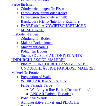
Farben für Malerei
Farbe für Eisen
Zündvorrichtungen für Eisen
Farbe-Eisen (streift oder Rolle)
Farbe-Eisen (trocknete schnell)
Barniz para Hierro (Interior y Exterior)
FARBE für LANDWIRTSCHAFTLICHE
MASCHINEN
Fußboden-Farben
Zündung für Boden
Malerei-Boden innen
Malerei für daraus
Politur für Boden
Suelos 3D / Epoxi AUTONIVELANTE
UNDURCHLÄSSIGE MALEREI
Pintura KEINE DURCHLÄSSIGE FARBE
UNDURCHLÄSSIGE FARBLOSE MALEREI
Malerei für Fronten
Preparation of Walls
WEIßE FARBE-FASSADEN
Farbe-Fassade-Farbe
Wir fertigen Ihre Farbe (Custom Colors)
ANGAR Farben (Fassaden)
Politur für Wände
Atmungsaktive Silikat- und PLIOLITE-