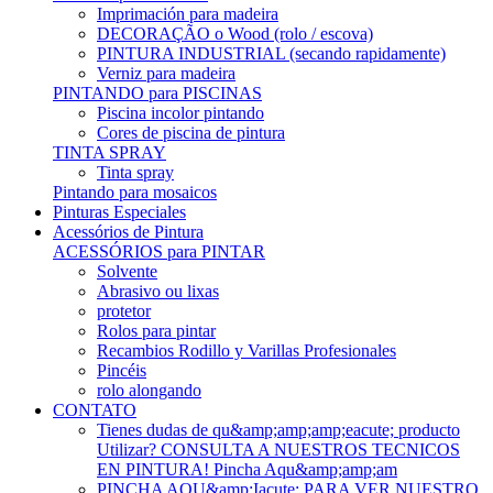
Imprimación para madeira
DECORAÇÃO o Wood (rolo / escova)
PINTURA INDUSTRIAL (secando rapidamente)
Verniz para madeira
PINTANDO para PISCINAS
Piscina incolor pintando
Cores de piscina de pintura
TINTA SPRAY
Tinta spray
Pintando para mosaicos
Pinturas Especiales
Acessórios de Pintura
ACESSÓRIOS para PINTAR
Solvente
Abrasivo ou lixas
protetor
Rolos para pintar
Recambios Rodillo y Varillas Profesionales
Pincéis
rolo alongando
CONTATO
Tienes dudas de qu&amp;amp;amp;eacute; producto
Utilizar? CONSULTA A NUESTROS TECNICOS
EN PINTURA! Pincha Aqu&amp;amp;am
PINCHA AQU&amp;Iacute; PARA VER NUESTRO