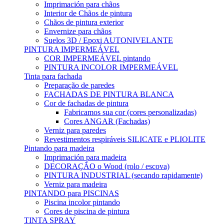
Imprimación para chãos
Interior de Chãos de pintura
Chãos de pintura exterior
Envernize para chãos
Suelos 3D / Epoxi AUTONIVELANTE
PINTURA IMPERMEÁVEL
COR IMPERMEÁVEL pintando
PINTURA INCOLOR IMPERMEÁVEL
Tinta para fachada
Preparação de paredes
FACHADAS DE PINTURA BLANCA
Cor de fachadas de pintura
Fabricamos sua cor (cores personalizadas)
Cores ANGAR (Fachadas)
Verniz para paredes
Revestimentos respiráveis ​​SILICATE e PLIOLITE
Pintando para madeira
Imprimación para madeira
DECORAÇÃO o Wood (rolo / escova)
PINTURA INDUSTRIAL (secando rapidamente)
Verniz para madeira
PINTANDO para PISCINAS
Piscina incolor pintando
Cores de piscina de pintura
TINTA SPRAY