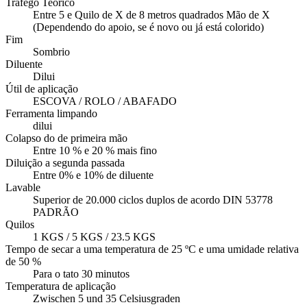
Tráfego Teorico
Entre 5 e Quilo de X de 8 metros quadrados Mão de X
(Dependendo do apoio, se é novo ou já está colorido)
Fim
Sombrio
Diluente
Dilui
Útil de aplicação
ESCOVA / ROLO / ABAFADO
Ferramenta limpando
dilui
Colapso do de primeira mão
Entre 10 % e 20 % mais fino
Diluição a segunda passada
Entre 0% e 10% de diluente
Lavable
Superior de 20.000 ciclos duplos de acordo DIN 53778
PADRÃO
Quilos
1 KGS / 5 KGS / 23.5 KGS
Tempo de secar a uma temperatura de 25 ºC e uma umidade relativa
de 50 %
Para o tato 30 minutos
Temperatura de aplicação
Zwischen 5 und 35 Celsiusgraden