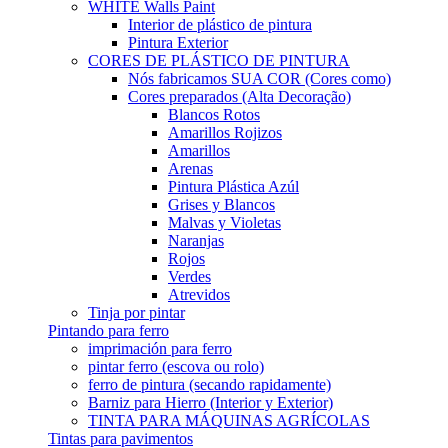
WHITE Walls Paint
Interior de plástico de pintura
Pintura Exterior
CORES DE PLÁSTICO DE PINTURA
Nós fabricamos SUA COR (Cores como)
Cores preparados (Alta Decoração)
Blancos Rotos
Amarillos Rojizos
Amarillos
Arenas
Pintura Plástica Azúl
Grises y Blancos
Malvas y Violetas
Naranjas
Rojos
Verdes
Atrevidos
Tinja por pintar
Pintando para ferro
imprimación para ferro
pintar ferro (escova ou rolo)
ferro de pintura (secando rapidamente)
Barniz para Hierro (Interior y Exterior)
TINTA PARA MÁQUINAS AGRÍCOLAS
Tintas para pavimentos