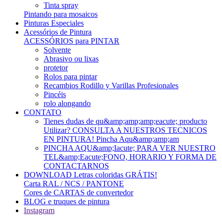
Tinta spray
Pintando para mosaicos
Pinturas Especiales
Acessórios de Pintura
ACESSÓRIOS para PINTAR
Solvente
Abrasivo ou lixas
protetor
Rolos para pintar
Recambios Rodillo y Varillas Profesionales
Pincéis
rolo alongando
CONTATO
Tienes dudas de qu&amp;amp;amp;eacute; producto
Utilizar? CONSULTA A NUESTROS TECNICOS
EN PINTURA! Pincha Aqu&amp;amp;am
PINCHA AQU&amp;Iacute; PARA VER NUESTRO
TEL&amp;Eacute;FONO, HORARIO Y FORMA DE
CONTACTARNOS
DOWNLOAD Letras coloridas GRÁTIS!
Carta RAL / NCS / PANTONE
Cores de CARTAS de convertedor
BLOG e truques de pintura
Instagram