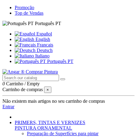
Promoção
Top de Vendas
Português PT
Español
English
Français
Deutsch
Italiano
Português PT
0
Carrinho
/
Empty
Carrinho de compras
×
Não existem mais artigos no seu carrinho de compras
Entrar
PRIMERS, TINTAS E VERNIZES
PINTURA ORNAMENTAL
Preparação de Superfícies para pintar