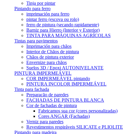
Tinja por pintar
Pintando para ferro
imprimación para ferro
pintar ferro (escova ou rolo)
ferro de pintura (secando rapidamente)
Barniz para Hierro (Interior y Exterior)
TINTA PARA MÁQUINAS AGRÍCOLAS
Tintas para pavimentos
Imprimación para chãos
Interior de Chãos de pintura
Chãos de pintura exterior
Envernize para chãos
Suelos 3D / Epoxi AUTONIVELANTE
PINTURA IMPERMEÁVEL
COR IMPERMEÁVEL pintando
PINTURA INCOLOR IMPERMEÁVEL
Tinta para fachada
Preparação de paredes
FACHADAS DE PINTURA BLANCA
Cor de fachadas de pintura
Fabricamos sua cor (cores personalizadas)
Cores ANGAR (Fachadas)
Verniz para paredes
Revestimentos respiráveis ​​SILICATE e PLIOLITE
Pintando para madeira