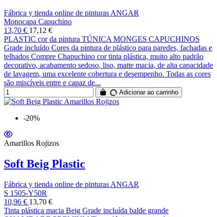
Fábrica y tienda online de pinturas ANGAR
Monocapa Capuchino
13,70 €
17,12 €
PLASTIC cor da pintura TÚNICA MONGES CAPUCHINOS
Grade incluído Cores da pintura de plástico para paredes, fachadas e
telhados Compre Chapuchino cor tinta plástica, muito alto padrão
decorativo, acabamento sedoso, liso, matte macia, de alta capacidade
de lavagem, uma excelente cobertura e desempenho. Todas as cores
são miscíveis entre e capaz de...
Adicionar ao carrinho
-20%
Amarillos Rojizos
Soft Beig Plastic
Fábrica y tienda online de pinturas ANGAR
S 1505-Y50R
10,96 €
13,70 €
Tinta plástica macia Beig Grade incluída balde grande