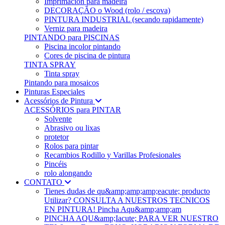
Imprimación para madeira
DECORAÇÃO o Wood (rolo / escova)
PINTURA INDUSTRIAL (secando rapidamente)
Verniz para madeira
PINTANDO para PISCINAS
Piscina incolor pintando
Cores de piscina de pintura
TINTA SPRAY
Tinta spray
Pintando para mosaicos
Pinturas Especiales
Acessórios de Pintura
ACESSÓRIOS para PINTAR
Solvente
Abrasivo ou lixas
protetor
Rolos para pintar
Recambios Rodillo y Varillas Profesionales
Pincéis
rolo alongando
CONTATO
Tienes dudas de qu&amp;amp;amp;eacute; producto
Utilizar? CONSULTA A NUESTROS TECNICOS
EN PINTURA! Pincha Aqu&amp;amp;am
PINCHA AQU&amp;Iacute; PARA VER NUESTRO