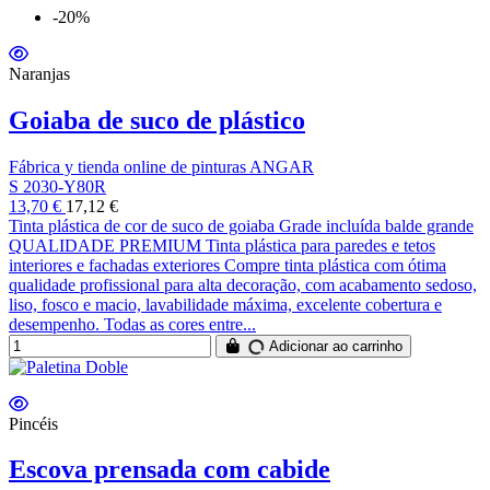
-20%
Naranjas
Goiaba de suco de plástico
Fábrica y tienda online de pinturas ANGAR
S 2030-Y80R
13,70 €
17,12 €
Tinta plástica de cor de suco de goiaba Grade incluída balde grande
QUALIDADE PREMIUM Tinta plástica para paredes e tetos
interiores e fachadas exteriores Compre tinta plástica com ótima
qualidade profissional para alta decoração, com acabamento sedoso,
liso, fosco e macio, lavabilidade máxima, excelente cobertura e
desempenho. Todas as cores entre...
Adicionar ao carrinho
Pincéis
Escova prensada com cabide