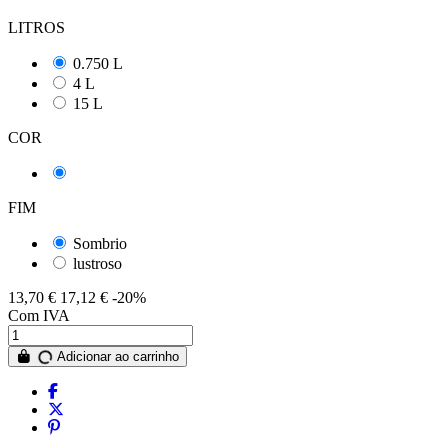
LITROS
0.750 L
4 L
15 L
COR
Malva Natural
FIM
Sombrio
lustroso
13,70 €
17,12 €
-20%
Com IVA
Adicionar ao carrinho