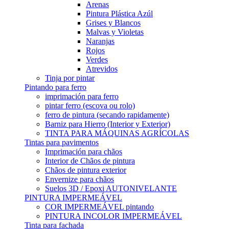
Arenas
Pintura Plástica Azúl
Grises y Blancos
Malvas y Violetas
Naranjas
Rojos
Verdes
Atrevidos
Tinja por pintar
Pintando para ferro
imprimación para ferro
pintar ferro (escova ou rolo)
ferro de pintura (secando rapidamente)
Barniz para Hierro (Interior y Exterior)
TINTA PARA MÁQUINAS AGRÍCOLAS
Tintas para pavimentos
Imprimación para chãos
Interior de Chãos de pintura
Chãos de pintura exterior
Envernize para chãos
Suelos 3D / Epoxi AUTONIVELANTE
PINTURA IMPERMEÁVEL
COR IMPERMEÁVEL pintando
PINTURA INCOLOR IMPERMEÁVEL
Tinta para fachada