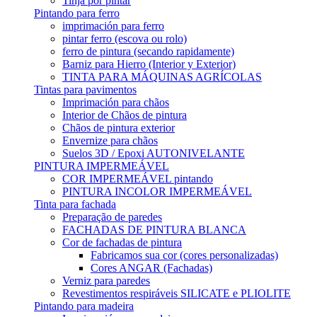
Tinja por pintar
Pintando para ferro
imprimación para ferro
pintar ferro (escova ou rolo)
ferro de pintura (secando rapidamente)
Barniz para Hierro (Interior y Exterior)
TINTA PARA MÁQUINAS AGRÍCOLAS
Tintas para pavimentos
Imprimación para chãos
Interior de Chãos de pintura
Chãos de pintura exterior
Envernize para chãos
Suelos 3D / Epoxi AUTONIVELANTE
PINTURA IMPERMEÁVEL
COR IMPERMEÁVEL pintando
PINTURA INCOLOR IMPERMEÁVEL
Tinta para fachada
Preparação de paredes
FACHADAS DE PINTURA BLANCA
Cor de fachadas de pintura
Fabricamos sua cor (cores personalizadas)
Cores ANGAR (Fachadas)
Verniz para paredes
Revestimentos respiráveis ​​SILICATE e PLIOLITE
Pintando para madeira