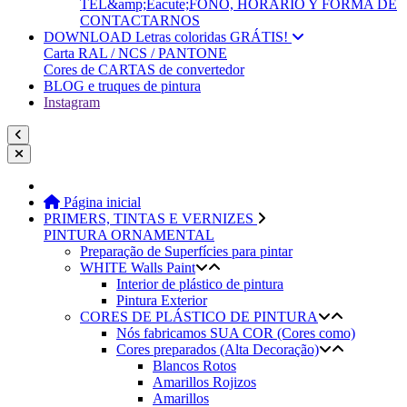
TEL&amp;Eacute;FONO, HORARIO Y FORMA DE
CONTACTARNOS
DOWNLOAD Letras coloridas GRÁTIS!
Carta RAL / NCS / PANTONE
Cores de CARTAS de convertedor
BLOG e truques de pintura
Instagram
Página inicial
PRIMERS, TINTAS E VERNIZES
PINTURA ORNAMENTAL
Preparação de Superfícies para pintar
WHITE Walls Paint
Interior de plástico de pintura
Pintura Exterior
CORES DE PLÁSTICO DE PINTURA
Nós fabricamos SUA COR (Cores como)
Cores preparados (Alta Decoração)
Blancos Rotos
Amarillos Rojizos
Amarillos