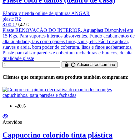
Plaste cobre danos (dentro de casa)
Fábrica y tienda online de pinturas ANGAR
plaste R2
8,00 €
9,42 €
Plaste RENOVAÇÃO DO INTERIOR, Aguaplast Disponível em
15 Kgs. Para suportes internos absorventes. Fundo acabamentos de
alta qualidade, tais como papéis finos, vinis, etc. Fácil de aplicar,
suaves e areia, bom poder de cobertura, lisos e finos acabamentos.
Plaste para alisar paredes e cobertura rachaduras e buracos, de alta
qualidade plaste
Adicionar ao carrinho
Clientes que compraram este produto também compraram:
-20%
Atrevidos
Cappuccino colorido tinta plástica