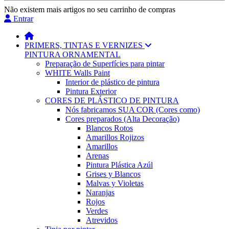
Não existem mais artigos no seu carrinho de compras
Entrar
PRIMERS, TINTAS E VERNIZES
PINTURA ORNAMENTAL
Preparação de Superfícies para pintar
WHITE Walls Paint
Interior de plástico de pintura
Pintura Exterior
CORES DE PLÁSTICO DE PINTURA
Nós fabricamos SUA COR (Cores como)
Cores preparados (Alta Decoração)
Blancos Rotos
Amarillos Rojizos
Amarillos
Arenas
Pintura Plástica Azúl
Grises y Blancos
Malvas y Violetas
Naranjas
Rojos
Verdes
Atrevidos