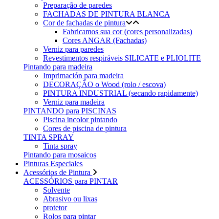
Preparação de paredes
FACHADAS DE PINTURA BLANCA
Cor de fachadas de pintura
Fabricamos sua cor (cores personalizadas)
Cores ANGAR (Fachadas)
Verniz para paredes
Revestimentos respiráveis ​​SILICATE e PLIOLITE
Pintando para madeira
Imprimación para madeira
DECORAÇÃO o Wood (rolo / escova)
PINTURA INDUSTRIAL (secando rapidamente)
Verniz para madeira
PINTANDO para PISCINAS
Piscina incolor pintando
Cores de piscina de pintura
TINTA SPRAY
Tinta spray
Pintando para mosaicos
Pinturas Especiales
Acessórios de Pintura
ACESSÓRIOS para PINTAR
Solvente
Abrasivo ou lixas
protetor
Rolos para pintar