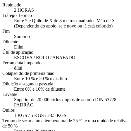
Repintado
2 HORAS
Tráfego Teorico
Entre 5 e Quilo de X de 8 metros quadrados Mão de X
(Dependendo do apoio, se é novo ou já está colorido)
Fim
Sombrio
Diluente
Dilui
Útil de aplicação
ESCOVA / ROLO / ABAFADO
Ferramenta limpando
dilui
Colapso do de primeira mão
Entre 10 % e 20 % mais fino
Diluição a segunda passada
Entre 0% e 10% de diluente
Lavable
Superior de 20.000 ciclos duplos de acordo DIN 53778
PADRÃO
Quilos
1 KGS / 5 KGS / 23.5 KGS
Tempo de secar a uma temperatura de 25 ºC e uma umidade relativa
de 50 %