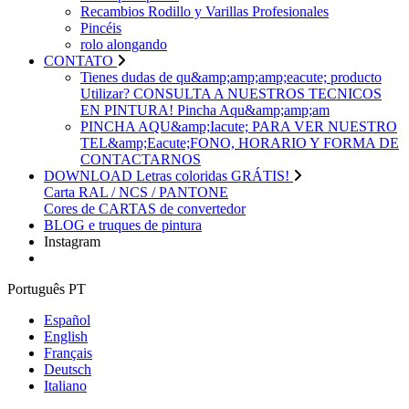
Recambios Rodillo y Varillas Profesionales
Pincéis
rolo alongando
CONTATO
Tienes dudas de qu&amp;amp;amp;eacute; producto
Utilizar? CONSULTA A NUESTROS TECNICOS
EN PINTURA! Pincha Aqu&amp;amp;am
PINCHA AQU&amp;Iacute; PARA VER NUESTRO
TEL&amp;Eacute;FONO, HORARIO Y FORMA DE
CONTACTARNOS
DOWNLOAD Letras coloridas GRÁTIS!
Carta RAL / NCS / PANTONE
Cores de CARTAS de convertedor
BLOG e truques de pintura
Instagram
Português PT
Español
English
Français
Deutsch
Italiano