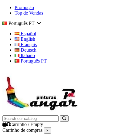
Promoção
Top de Vendas
Português PT
Español
English
Français
Deutsch
Italiano
Português PT
0
Carrinho
/
Empty
Carrinho de compras
×