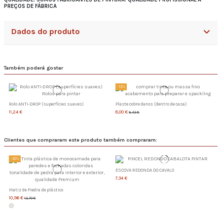
PREÇOS DE FÁBRICA
Dados do produto
Também poderá gostar
-15%
Rolo ANTI-DROP (superfícies suaves)
Plaste cobre danos (dentro de casa)
11,24 €
8,00 €
9,42 €
Clientes que compraram este produto também compraram:
-20%
ESCOVA REDONDA DO CAVALO
7,34 €
Matiz de Piedra de plástico
10,96 €
13,70 €