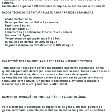
estireno.
Lavabilidade superior a 20.000 passes duplos, de acordo com a DIN 53778
DADOS TÉCNICOS DE PINTURA PLÁSTICA PARA PAREDES E FACHADAS
Acabamento: Fosco
Desempenho teórico: 5-8 m2 / camada
Repintura: 2 horas
Seco ao toque: 30 '
Ferramentas de aplicação: Trincha, rolo ou sem ar
Limpeza útil: Água
Temperatura de aplicação entre 5 e 35ºC
1ª diluição da demão: 10-20% de água
Segunda diluição do revestimento: 0-10% de água
CARACTERÍSTICAS DA PINTURA PLÁSTICA PARA INTERIOR E EXTERIOR
Tinta plástica fosca para obter acabamentos altamente decorativos, ótima
qualidade para alta decoração, com acabamento sedoso, fosco suave e macio,
lavabilidade máxima, além de excelente cobertura e desempenho.
As tonalidades são misturáveis ​​entre si e podem ser baixadas com branco.
Formulado com aditivos fungicidas e bactericidas, evitando a criação e
disseminação de microrganismos, é ANTI-MOLD.
CAMPOS DE APLICAÇÃO DE PINTURA PLÁSTICA À BASE DE ÁGUA
Para a proteção e decoração de superfícies de gesso, cimento, painéis de
gesso cartonado, concreto pré-moldado, alvenaria em geral; em superfícies