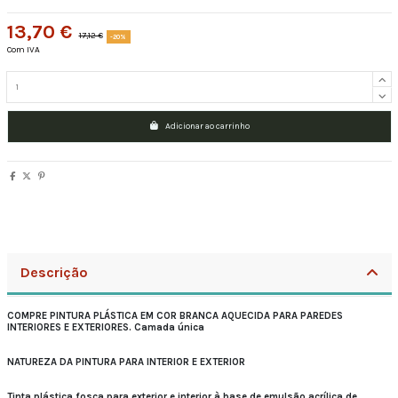
13,70 €
17,12 €
-20%
Com IVA
Adicionar ao carrinho
Descrição
COMPRE PINTURA PLÁSTICA EM COR BRANCA AQUECIDA PARA PAREDES
INTERIORES E EXTERIORES. Camada única
NATUREZA DA PINTURA PARA INTERIOR E EXTERIOR
Tinta plástica fosca para exterior e interior à base de emulsão acrílica de