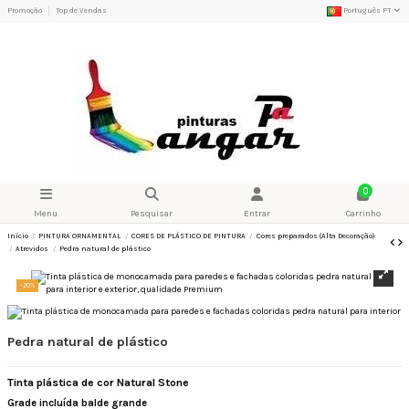
Promoção
Top de Vendas
Português PT
0
Menu
Pesquisar
Entrar
Carrinho
Início
PINTURA ORNAMENTAL
CORES DE PLÁSTICO DE PINTURA
Cores preparados (Alta Decoração)
Atrevidos
Pedra natural de plástico
-20%
Pedra natural de plástico
Tinta plástica de cor Natural Stone
Grade incluída balde grande