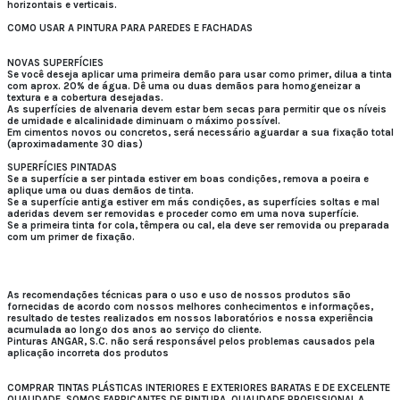
horizontais e verticais.
COMO USAR A PINTURA PARA PAREDES E FACHADAS
NOVAS SUPERFÍCIES
Se você deseja aplicar uma primeira demão para usar como primer, dilua a tinta
com aprox. 20% de água. Dê uma ou duas demãos para homogeneizar a
textura e a cobertura desejadas.
As superfícies de alvenaria devem estar bem secas para permitir que os níveis
de umidade e alcalinidade diminuam o máximo possível.
Em cimentos novos ou concretos, será necessário aguardar a sua fixação total
(aproximadamente 30 dias)
SUPERFÍCIES PINTADAS
Se a superfície a ser pintada estiver em boas condições, remova a poeira e
aplique uma ou duas demãos de tinta.
Se a superfície antiga estiver em más condições, as superfícies soltas e mal
aderidas devem ser removidas e proceder como em uma nova superfície.
Se a primeira tinta for cola, têmpera ou cal, ela deve ser removida ou preparada
com um primer de fixação.
As recomendações técnicas para o uso e uso de nossos produtos são
fornecidas de acordo com nossos melhores conhecimentos e informações,
resultado de testes realizados em nossos laboratórios e nossa experiência
acumulada ao longo dos anos ao serviço do cliente.
Pinturas ANGAR, S.C. não será responsável pelos problemas causados ​​pela
aplicação incorreta dos produtos
COMPRAR TINTAS PLÁSTICAS INTERIORES E EXTERIORES BARATAS E DE EXCELENTE
QUALIDADE. SOMOS FABRICANTES DE PINTURA. QUALIDADE PROFISSIONAL A