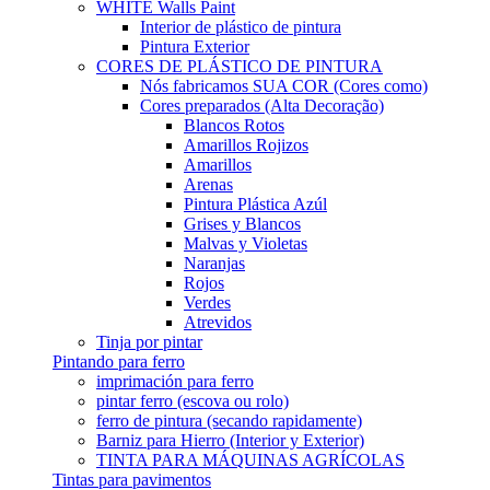
WHITE Walls Paint
Interior de plástico de pintura
Pintura Exterior
CORES DE PLÁSTICO DE PINTURA
Nós fabricamos SUA COR (Cores como)
Cores preparados (Alta Decoração)
Blancos Rotos
Amarillos Rojizos
Amarillos
Arenas
Pintura Plástica Azúl
Grises y Blancos
Malvas y Violetas
Naranjas
Rojos
Verdes
Atrevidos
Tinja por pintar
Pintando para ferro
imprimación para ferro
pintar ferro (escova ou rolo)
ferro de pintura (secando rapidamente)
Barniz para Hierro (Interior y Exterior)
TINTA PARA MÁQUINAS AGRÍCOLAS
Tintas para pavimentos