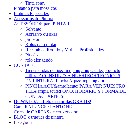
Tinta spray
Pintando para mosaicos
Pinturas Especiales
Acessórios de Pintura
ACESSÓRIOS para PINTAR
Solvente
Abrasivo ou lixas
protetor
Rolos para pintar
Recambios Rodillo y Varillas Profesionales
Pincéis
rolo alongando
CONTATO
Tienes dudas de qu&amp;amp;amp;eacute; producto
Utilizar? CONSULTA A NUESTROS TECNICOS
EN PINTURA! Pincha Aqu&amp;amp;am
PINCHA AQU&amp;Iacute; PARA VER NUESTRO
TEL&amp;Eacute;FONO, HORARIO Y FORMA DE
CONTACTARNOS
DOWNLOAD Letras coloridas GRÁTIS!
Carta RAL / NCS / PANTONE
Cores de CARTAS de convertedor
BLOG e truques de pintura
Instagram