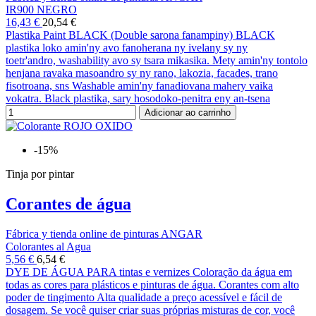
IR900 NEGRO
16,43 €
20,54 €
Plastika Paint BLACK (Double sarona fanampiny) BLACK
plastika loko amin'ny avo fanoherana ny ivelany sy ny
toetr'andro, washability avo sy tsara mikasika. Mety amin'ny tontolo
henjana ravaka masoandro sy ny rano, lakozia, facades, trano
fisotroana, sns Washable amin'ny fanadiovana mahery vaika
vokatra. Black plastika, sary hosodoko-penitra eny an-tsena
Adicionar ao carrinho
-15%
Tinja por pintar
Corantes de água
Fábrica y tienda online de pinturas ANGAR
Colorantes al Agua
5,56 €
6,54 €
DYE DE ÁGUA PARA tintas e vernizes Coloração da água em
todas as cores para plásticos e pinturas de água. Corantes com alto
poder de tingimento Alta qualidade a preço acessível e fácil de
dosagem. Se você quiser criar suas próprias misturas de cor, você