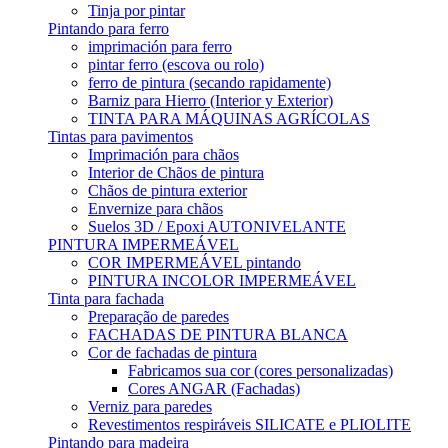
Tinja por pintar
Pintando para ferro
imprimación para ferro
pintar ferro (escova ou rolo)
ferro de pintura (secando rapidamente)
Barniz para Hierro (Interior y Exterior)
TINTA PARA MÁQUINAS AGRÍCOLAS
Tintas para pavimentos
Imprimación para chãos
Interior de Chãos de pintura
Chãos de pintura exterior
Envernize para chãos
Suelos 3D / Epoxi AUTONIVELANTE
PINTURA IMPERMEÁVEL
COR IMPERMEÁVEL pintando
PINTURA INCOLOR IMPERMEÁVEL
Tinta para fachada
Preparação de paredes
FACHADAS DE PINTURA BLANCA
Cor de fachadas de pintura
Fabricamos sua cor (cores personalizadas)
Cores ANGAR (Fachadas)
Verniz para paredes
Revestimentos respiráveis ​​SILICATE e PLIOLITE
Pintando para madeira