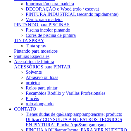
Imprimación para madeira
DECORAÇÃO o Wood (rolo / escova)
PINTURA INDUSTRIAL (secando rapidamente)
Verniz para madeira
PINTANDO para PISCINAS
Piscina incolor pintando
Cores de piscina de pintura
TINTA SPRAY
Tinta spray
Pintando para mosaicos
Pinturas Especiales
Acessórios de Pintura
ACESSÓRIOS para PINTAR
Solvente
Abrasivo ou lixas
protetor
Rolos para pintar
Recambios Rodillo y Varillas Profesionales
Pincéis
rolo alongando
CONTATO
Tienes dudas de qu&amp;amp;amp;eacute; producto
Utilizar? CONSULTA A NUESTROS TECNICOS
EN PINTURA! Pincha Aqu&amp;amp;am
PINCHA AQU&amp;Iacute; PARA VER NUESTRO