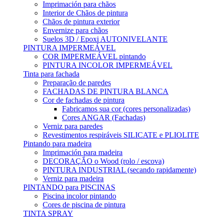
Imprimación para chãos
Interior de Chãos de pintura
Chãos de pintura exterior
Envernize para chãos
Suelos 3D / Epoxi AUTONIVELANTE
PINTURA IMPERMEÁVEL
COR IMPERMEÁVEL pintando
PINTURA INCOLOR IMPERMEÁVEL
Tinta para fachada
Preparação de paredes
FACHADAS DE PINTURA BLANCA
Cor de fachadas de pintura
Fabricamos sua cor (cores personalizadas)
Cores ANGAR (Fachadas)
Verniz para paredes
Revestimentos respiráveis ​​SILICATE e PLIOLITE
Pintando para madeira
Imprimación para madeira
DECORAÇÃO o Wood (rolo / escova)
PINTURA INDUSTRIAL (secando rapidamente)
Verniz para madeira
PINTANDO para PISCINAS
Piscina incolor pintando
Cores de piscina de pintura
TINTA SPRAY