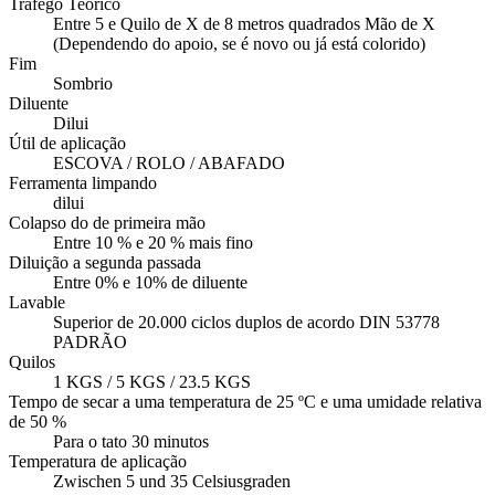
Tráfego Teorico
Entre 5 e Quilo de X de 8 metros quadrados Mão de X
(Dependendo do apoio, se é novo ou já está colorido)
Fim
Sombrio
Diluente
Dilui
Útil de aplicação
ESCOVA / ROLO / ABAFADO
Ferramenta limpando
dilui
Colapso do de primeira mão
Entre 10 % e 20 % mais fino
Diluição a segunda passada
Entre 0% e 10% de diluente
Lavable
Superior de 20.000 ciclos duplos de acordo DIN 53778
PADRÃO
Quilos
1 KGS / 5 KGS / 23.5 KGS
Tempo de secar a uma temperatura de 25 ºC e uma umidade relativa
de 50 %
Para o tato 30 minutos
Temperatura de aplicação
Zwischen 5 und 35 Celsiusgraden