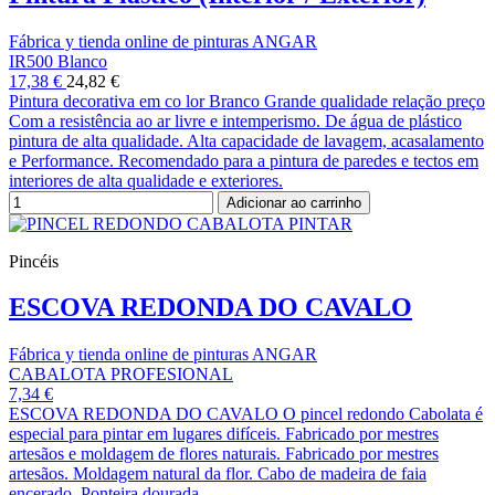
Fábrica y tienda online de pinturas ANGAR
IR500 Blanco
17,38 €
24,82 €
Pintura decorativa em co lor Branco Grande qualidade relação preço
Com a resistência ao ar livre e intemperismo. De água de plástico
pintura de alta qualidade. Alta capacidade de lavagem, acasalamento
e Performance. Recomendado para a pintura de paredes e tectos em
interiores de alta qualidade e exteriores.
Adicionar ao carrinho
Pincéis
ESCOVA REDONDA DO CAVALO
Fábrica y tienda online de pinturas ANGAR
CABALOTA PROFESIONAL
7,34 €
ESCOVA REDONDA DO CAVALO O pincel redondo Cabolata é
especial para pintar em lugares difíceis. Fabricado por mestres
artesãos e moldagem de flores naturais. Fabricado por mestres
artesãos. Moldagem natural da flor. Cabo de madeira de faia
encerado. Ponteira dourada.