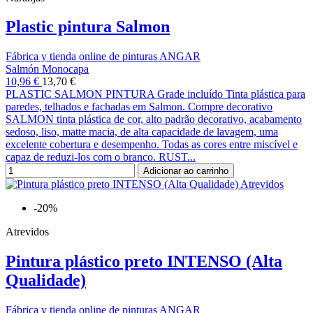
Plastic pintura Salmon
Fábrica y tienda online de pinturas ANGAR
Salmón Monocapa
10,96 €
13,70 €
PLASTIC SALMON PINTURA Grade incluído Tinta plástica para
paredes, telhados e fachadas em Salmon. Compre decorativo
SALMON tinta plástica de cor, alto padrão decorativo, acabamento
sedoso, liso, matte macia, de alta capacidade de lavagem, uma
excelente cobertura e desempenho. Todas as cores entre miscível e
capaz de reduzi-los com o branco. RUST...
Adicionar ao carrinho
-20%
Atrevidos
Pintura plástico preto INTENSO (Alta
Qualidade)
Fábrica y tienda online de pinturas ANGAR