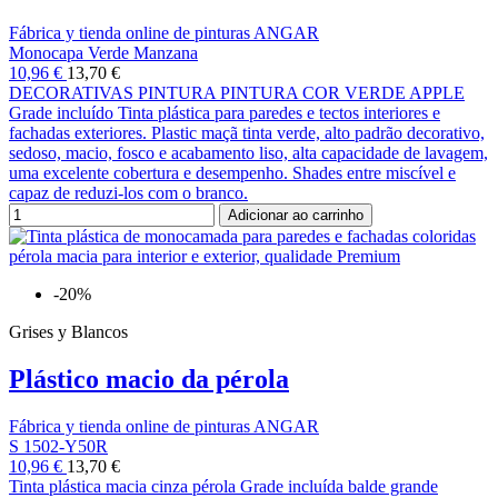
Fábrica y tienda online de pinturas ANGAR
Monocapa Verde Manzana
10,96 €
13,70 €
DECORATIVAS PINTURA PINTURA COR VERDE APPLE
Grade incluído Tinta plástica para paredes e tectos interiores e
fachadas exteriores. Plastic maçã tinta verde, alto padrão decorativo,
sedoso, macio, fosco e acabamento liso, alta capacidade de lavagem,
uma excelente cobertura e desempenho. Shades entre miscível e
capaz de reduzi-los com o branco.
Adicionar ao carrinho
-20%
Grises y Blancos
Plástico macio da pérola
Fábrica y tienda online de pinturas ANGAR
S 1502-Y50R
10,96 €
13,70 €
Tinta plástica macia cinza pérola Grade incluída balde grande