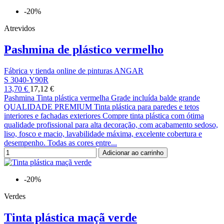
-20%
Atrevidos
Pashmina de plástico vermelho
Fábrica y tienda online de pinturas ANGAR
S 3040-Y90R
13,70 €
17,12 €
Pashmina Tinta plástica vermelha Grade incluída balde grande
QUALIDADE PREMIUM Tinta plástica para paredes e tetos
interiores e fachadas exteriores Compre tinta plástica com ótima
qualidade profissional para alta decoração, com acabamento sedoso,
liso, fosco e macio, lavabilidade máxima, excelente cobertura e
desempenho. Todas as cores entre...
Adicionar ao carrinho
-20%
Verdes
Tinta plástica maçã verde