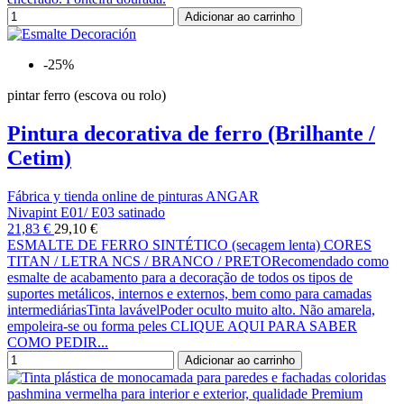
Adicionar ao carrinho
-25%
pintar ferro (escova ou rolo)
Pintura decorativa de ferro (Brilhante /
Cetim)
Fábrica y tienda online de pinturas ANGAR
Nivapint E01/ E03 satinado
21,83 €
29,10 €
ESMALTE DE FERRO SINTÉTICO (secagem lenta) CORES
TITAN / LETRA NCS / BRANCO / PRETORecomendado como
esmalte de acabamento para a decoração de todos os tipos de
suportes metálicos, internos e externos, bem como para camadas
intermediáriasTinta lavávelPoder oculto muito alto. Não amarela,
empoleira-se ou forma peles CLIQUE AQUI PARA SABER
COMO PEDIR...
Adicionar ao carrinho