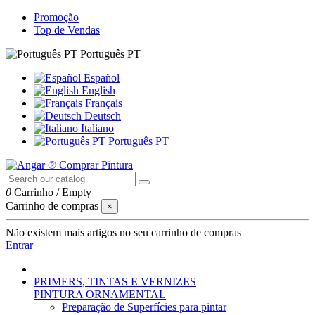
Promoção
Top de Vendas
Português PT
Español
English
Français
Deutsch
Italiano
Português PT
0
Carrinho
/
Empty
Carrinho de compras
×
Não existem mais artigos no seu carrinho de compras
Entrar
PRIMERS, TINTAS E VERNIZES
PINTURA ORNAMENTAL
Preparação de Superfícies para pintar