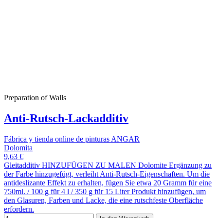
Preparation of Walls
Anti-Rutsch-Lackadditiv
Fábrica y tienda online de pinturas ANGAR
Dolomita
9,63 €
Gleitadditiv HINZUFÜGEN ZU MALEN Dolomite Ergänzung zu
der Farbe hinzugefügt, verleiht Anti-Rutsch-Eigenschaften. Um die
antideslizante Effekt zu erhalten, fügen Sie etwa 20 Gramm für eine
750ml. / 100 g für 4 l / 350 g für 15 Liter Produkt hinzufügen, um
den Glasuren, Farben und Lacke, die eine rutschfeste Oberfläche
erfordern.