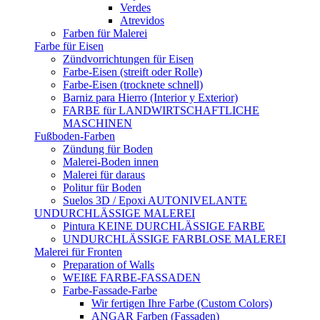
Verdes
Atrevidos
Farben für Malerei
Farbe für Eisen
Zündvorrichtungen für Eisen
Farbe-Eisen (streift oder Rolle)
Farbe-Eisen (trocknete schnell)
Barniz para Hierro (Interior y Exterior)
FARBE für LANDWIRTSCHAFTLICHE
MASCHINEN
Fußboden-Farben
Zündung für Boden
Malerei-Boden innen
Malerei für daraus
Politur für Boden
Suelos 3D / Epoxi AUTONIVELANTE
UNDURCHLÄSSIGE MALEREI
Pintura KEINE DURCHLÄSSIGE FARBE
UNDURCHLÄSSIGE FARBLOSE MALEREI
Malerei für Fronten
Preparation of Walls
WEIßE FARBE-FASSADEN
Farbe-Fassade-Farbe
Wir fertigen Ihre Farbe (Custom Colors)
ANGAR Farben (Fassaden)