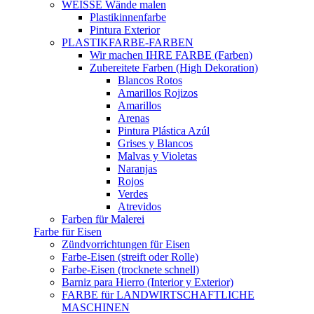
WEISSE Wände malen
Plastikinnenfarbe
Pintura Exterior
PLASTIKFARBE-FARBEN
Wir machen IHRE FARBE (Farben)
Zubereitete Farben (High Dekoration)
Blancos Rotos
Amarillos Rojizos
Amarillos
Arenas
Pintura Plástica Azúl
Grises y Blancos
Malvas y Violetas
Naranjas
Rojos
Verdes
Atrevidos
Farben für Malerei
Farbe für Eisen
Zündvorrichtungen für Eisen
Farbe-Eisen (streift oder Rolle)
Farbe-Eisen (trocknete schnell)
Barniz para Hierro (Interior y Exterior)
FARBE für LANDWIRTSCHAFTLICHE
MASCHINEN