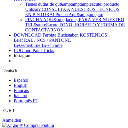
Tienes dudas de qu&amp;amp;amp;eacute; producto
Utilizar? CONSULTA A NUESTROS TECNICOS
EN PINTURA! Pincha Aqu&amp;amp;am
PINCHA AQU&amp;Iacute; PARA VER NUESTRO
TEL&amp;Eacute;FONO, HORARIO Y FORMA DE
CONTACTARNOS
DOWNLOAD Farbige Buchstaben KOSTENLOS!
Brief RAL / NCS / PANTONE
Bessemerbirne-Brief-Farbe
LOG und Paint Tricks
Instagram
Deutsch
Español
English
Français
Italiano
Português PT
EUR €
Anmelden