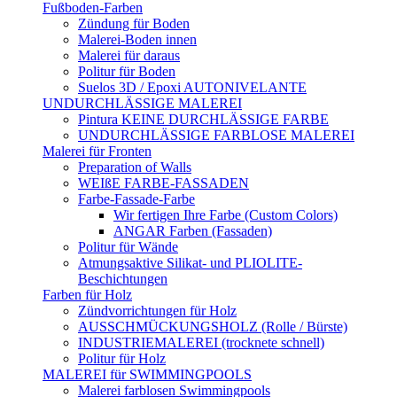
Fußboden-Farben
Zündung für Boden
Malerei-Boden innen
Malerei für daraus
Politur für Boden
Suelos 3D / Epoxi AUTONIVELANTE
UNDURCHLÄSSIGE MALEREI
Pintura KEINE DURCHLÄSSIGE FARBE
UNDURCHLÄSSIGE FARBLOSE MALEREI
Malerei für Fronten
Preparation of Walls
WEIßE FARBE-FASSADEN
Farbe-Fassade-Farbe
Wir fertigen Ihre Farbe (Custom Colors)
ANGAR Farben (Fassaden)
Politur für Wände
Atmungsaktive Silikat- und PLIOLITE-
Beschichtungen
Farben für Holz
Zündvorrichtungen für Holz
AUSSCHMÜCKUNGSHOLZ (Rolle / Bürste)
INDUSTRIEMALEREI (trocknete schnell)
Politur für Holz
MALEREI für SWIMMINGPOOLS
Malerei farblosen Swimmingpools