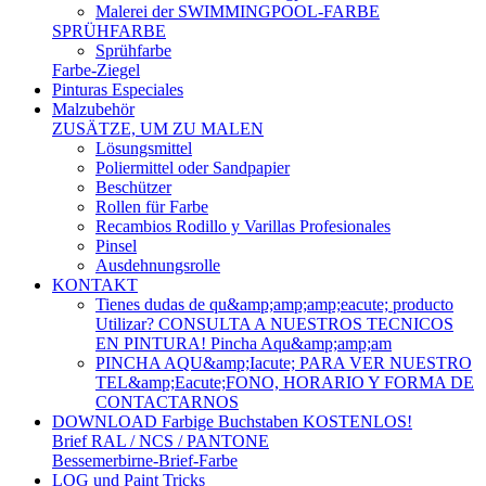
Malerei der SWIMMINGPOOL-FARBE
SPRÜHFARBE
Sprühfarbe
Farbe-Ziegel
Pinturas Especiales
Malzubehör
ZUSÄTZE, UM ZU MALEN
Lösungsmittel
Poliermittel oder Sandpapier
Beschützer
Rollen für Farbe
Recambios Rodillo y Varillas Profesionales
Pinsel
Ausdehnungsrolle
KONTAKT
Tienes dudas de qu&amp;amp;amp;eacute; producto
Utilizar? CONSULTA A NUESTROS TECNICOS
EN PINTURA! Pincha Aqu&amp;amp;am
PINCHA AQU&amp;Iacute; PARA VER NUESTRO
TEL&amp;Eacute;FONO, HORARIO Y FORMA DE
CONTACTARNOS
DOWNLOAD Farbige Buchstaben KOSTENLOS!
Brief RAL / NCS / PANTONE
Bessemerbirne-Brief-Farbe
LOG und Paint Tricks