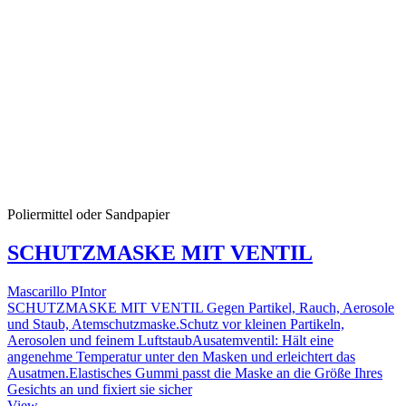
Poliermittel oder Sandpapier
SCHUTZMASKE MIT VENTIL
Mascarillo PIntor
SCHUTZMASKE MIT VENTIL Gegen Partikel, Rauch, Aerosole
und Staub, Atemschutzmaske.Schutz vor kleinen Partikeln,
Aerosolen und feinem LuftstaubAusatemventil: Hält eine
angenehme Temperatur unter den Masken und erleichtert das
Ausatmen.Elastisches Gummi passt die Maske an die Größe Ihres
Gesichts an und fixiert sie sicher
View