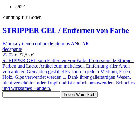
-20%
Zündung für Boden
STRIPPER GEL / Entfernen von Farbe
Fábrica y tienda online de pinturas ANGAR
decapante
22,02 €
27,53 €
STRIPPER GEL zum Entfernen von Farbe Professionelle Strippen
Farben und Lacke Artikel zum mühelosen Entfernung aller Arten
von antiken Gemälden gestaltet Es kann in jedem Medium, Eisen,
Holz, Gips verwendet werden ... Dank ihrer gallertartigen Wesen,
nicht verschütten oder Tropf und ist einfach anzuwenden. Schnelles
und wirksames Handeln.
In den Warenkorb