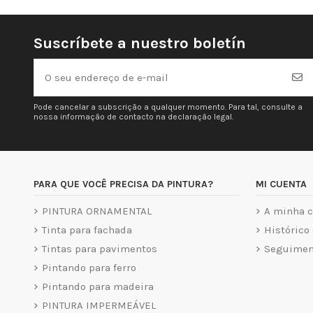
Suscríbete a nuestro boletín
Pode cancelar a subscrição a qualquer momento. Para tal, consulte a
nossa informação de contacto na declaração legal.
PARA QUE VOCÊ PRECISA DA PINTURA?
MI CUENTA
PINTURA ORNAMENTAL
A minha c
Tinta para fachada
Histórico
Tintas para pavimentos
Seguiment
Pintando para ferro
Pintando para madeira
PINTURA IMPERMEÁVEL