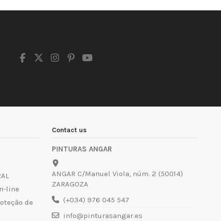
Contact us
PINTURAS ANGAR
ANGAR C/Manuel Viola, núm. 2 (50014)
RAL
ZARAGOZA
n-line
(+034) 976 045 547
roteção de
info@pinturasangar.es