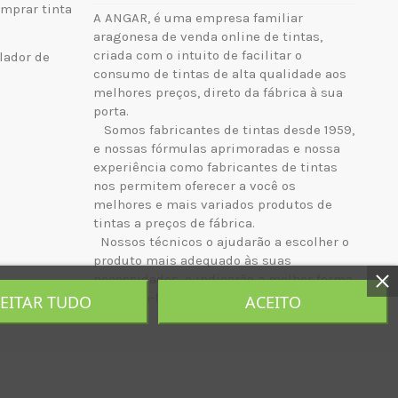
mprar tinta
A ANGAR, é uma empresa familiar
aragonesa de venda online de tintas,
criada com o intuito de facilitar o
lador de
consumo de tintas de alta qualidade aos
melhores preços, direto da fábrica à sua
porta.
Somos fabricantes de tintas desde 1959,
e nossas fórmulas aprimoradas e nossa
experiência como fabricantes de tintas
nos permitem oferecer a você os
melhores e mais variados produtos de
tintas a preços de fábrica.
Nossos técnicos o ajudarão a escolher o
produto mais adequado às suas
necessidades, e indicarão a melhor forma
de aplicá-lo.
JEITAR TUDO
ACEITO