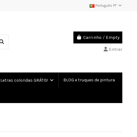
Português PT
Carrinho
/
Empty
Entrar
BLOG e truques de pintura
etras coloridas GRÁTIS!