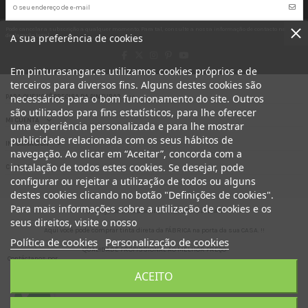
Pode cancelar a subscrição a qualquer momento. Para tal, consulte a nossa informação de contacto na
A sua preferência de cookies
declaração legal.
Em pinturasangar.es utilizamos cookies próprios e de
terceiros para diversos fins. Alguns destes cookies são
necessários para o bom funcionamento do site. Outros
PARA QUE VOCÊ PRECISA DA PINTURA?
são utilizados para fins estatísticos, para lhe oferecer
MI CUENTA
uma experiência personalizada e para lhe mostrar
publicidade relacionada com os seus hábitos de
INFORMACION
navegação. Ao clicar em “Aceitar”, concorda com a
instalação de todos estes cookies. Se desejar, pode
Contact us
configurar ou rejeitar a utilização de todos ou alguns
destes cookies clicando no botão "Definições de cookies".
Para mais informações sobre a utilização de cookies e os
Sua loja de tintas online. - PINTURAS ANGAR
seus direitos, visite o nosso
Aqui você pode comprar tinta direta da FÁBRICA na porta da sua CASA. !!
Política de cookies
Personalização de cookies
QUALIDADE PROFISSIONAL AO MELHOR PREÇO
Contáctanos por
aquí
ACEITO