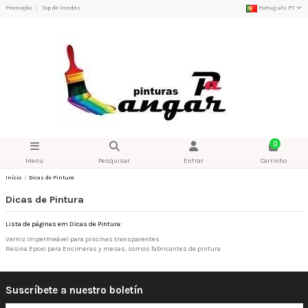
Promoção
Top de Vendas
Português PT
0
Menu
Pesquisar
Entrar
Carrinho
Início
Dicas de Pintura
Dicas de Pintura
Lista de páginas em Dicas de Pintura:
Verniz impermeável para piscinas transparentes
Resina Epoxi para Encimeras y mesas, somos fabricantes de pintura
Suscríbete a nuestro boletín