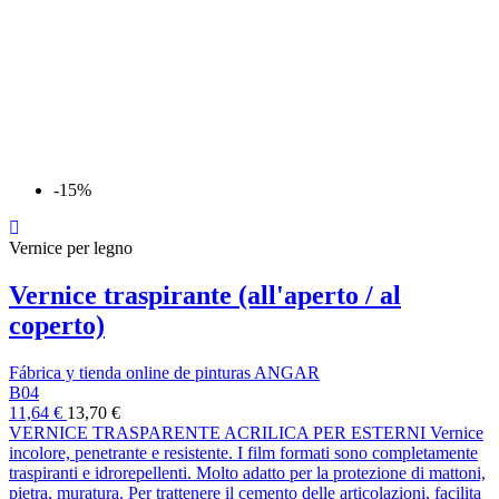
-15%
Vernice per legno
Vernice traspirante (all'aperto / al
coperto)
Fábrica y tienda online de pinturas ANGAR
B04
11,64 €
13,70 €
VERNICE TRASPARENTE ACRILICA PER ESTERNI Vernice
incolore, penetrante e resistente. I film formati sono completamente
traspiranti e idrorepellenti. Molto adatto per la protezione di mattoni,
pietra, muratura. Per trattenere il cemento delle articolazioni, facilita