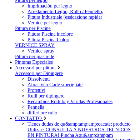
Pittura per legno
Imprimación per legno
Arredamento Legno, Rullo / Pennello,
Pittura Industriale (essicazione rapida)
Vernice per legno
Pittura per Piscine
Pittura Piscina incolore
Pittura Piscina Colori
VERNICE SPRAY
Vernice spray
Pittura per piastrelle
Pinturas Especiales
Accessori per pittura
Accessori per Dipingere
Dissolventi
Abrasivi o Carte smerigliate
Protettivi
Rulli per dipingere
Recambios Rodillo y Varillas Profesionales
Pennella
differitore rullo
CONTATTO
Tienes dudas de qu&amp;amp;amp;eacute; producto
Utilizar? CONSULTA A NUESTROS TECNICOS
EN PINTURA! Pincha Aqu&amp;amp;am