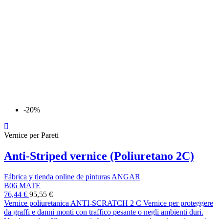
-20%
Vernice per Pareti
Anti-Striped vernice (Poliuretano 2C)
Fábrica y tienda online de pinturas ANGAR
B06 MATE
76,44 €
95,55 €
Vernice poliuretanica ANTI-SCRATCH 2 C Vernice per proteggere
da graffi e danni monti con traffico pesante o negli ambienti duri.