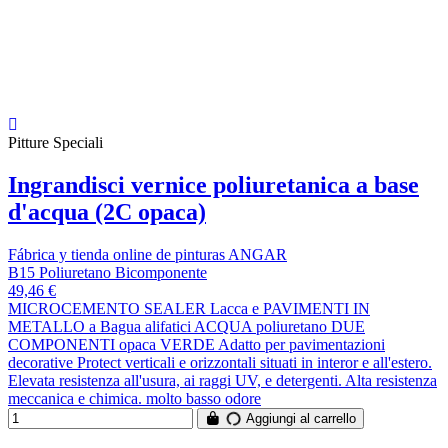
Pitture Speciali
Ingrandisci vernice poliuretanica a base
d'acqua (2C opaca)
Fábrica y tienda online de pinturas ANGAR
B15 Poliuretano Bicomponente
49,46 €
MICROCEMENTO SEALER Lacca e PAVIMENTI IN
METALLO a Bagua alifatici ACQUA poliuretano DUE
COMPONENTI opaca VERDE Adatto per pavimentazioni
decorative Protect verticali e orizzontali situati in interor e all'estero.
Elevata resistenza all'usura, ai raggi UV, e detergenti. Alta resistenza
meccanica e chimica. molto basso odore
Aggiungi al carrello