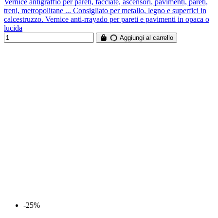
Vernice antigraffio per pareti, facciate, ascensori, pavimenti, pareti,
treni, metropolitane ... Consigliato per metallo, legno e superfici in
calcestruzzo. Vernice anti-rrayado per pareti e pavimenti in opaca o
lucida
Aggiungi al carrello
-25%