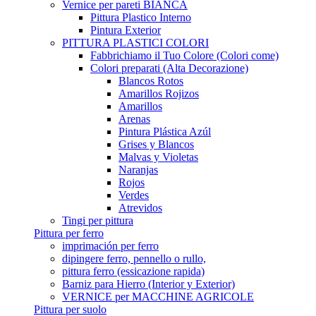
Vernice per pareti BIANCA
Pittura Plastico Interno
Pintura Exterior
PITTURA PLASTICI COLORI
Fabbrichiamo il Tuo Colore (Colori come)
Colori preparati (Alta Decorazione)
Blancos Rotos
Amarillos Rojizos
Amarillos
Arenas
Pintura Plástica Azúl
Grises y Blancos
Malvas y Violetas
Naranjas
Rojos
Verdes
Atrevidos
Tingi per pittura
Pittura per ferro
imprimación per ferro
dipingere ferro, pennello o rullo,
pittura ferro (essicazione rapida)
Barniz para Hierro (Interior y Exterior)
VERNICE per MACCHINE AGRICOLE
Pittura per suolo