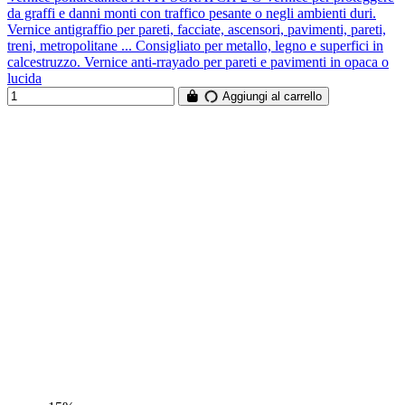
da graffi e danni monti con traffico pesante o negli ambienti duri.
Vernice antigraffio per pareti, facciate, ascensori, pavimenti, pareti,
treni, metropolitane ... Consigliato per metallo, legno e superfici in
calcestruzzo. Vernice anti-rrayado per pareti e pavimenti in opaca o
lucida
Aggiungi al carrello