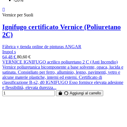
-20%
Vernice per Suoli
Ignifugo certificato Vernice (Poliuretano
2C)
Fábrica y tienda online de pinturas ANGAR
Irupol s
64,48 €
80,60 €
VERNICE IGNIFUGO acrilico poliuretano 2 C (Anti Incendio)
Vernice poliuretanica bicomponente a base solvente, opaca, lucida e
satinata. Consigliato per ferro, alluminio, legno, pavimenti, vetro e
alcune materie plastiche, interni ed esterni. Certificato di
classificazione B-s2, d0 IGNIFUGO Esso fornisce elevata adesione
e flessibilità, elevata durezza...
Aggiungi al carrello