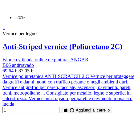
-20%
Vernice per legno
Anti-Striped vernice (Poliuretano 2C)
Fábrica y tienda online de pinturas ANGAR
B06 antirrayado
69,64 €
87,05 €
Vernice poliuretanica ANTI-SCRATCH 2 C Vernice per proteggere
da graffi e danni monti con traffico pesante o negli ambienti duri.
Vernice antigraffio per pareti, facciate, ascensori, pavimenti, pareti,
treni, metropolitane ... Consigliato per metallo, legno e superfici in
calcestruzzo. Vernice anti-rrayado per pareti e pavimenti in opaca o
lucida
Aggiungi al carrello