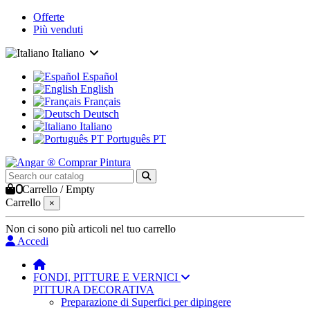
Offerte
Più venduti
Italiano
Español
English
Français
Deutsch
Italiano
Português PT
0
Carrello
/
Empty
Carrello
×
Non ci sono più articoli nel tuo carrello
Accedi
FONDI, PITTURE E VERNICI
PITTURA DECORATIVA
Preparazione di Superfici per dipingere