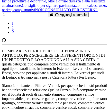
lucide protettive e decorative, oltre a offrire durezza e alta resistenza
all'abrasione.Consigliato per sigillare pavimentazioni in calcestruzzo,
parket, campi sportiviNON CONSIGLIATO PER ESTERNI.
Aggiungi al carrello
1
2
COMPRARE VERNICE PER SUOLI. PUNGA IN UN
ARTICOLO, PER SCEGLIERE LE DIFFERENTI OPZIONI DI
UN PRODOTTO E LO AGGIUNGA ALLA SUA CESTA. In
questa categoria può comprare come vernici per il trattamento di
ogni tipo di suoli tanto in Interno in Esterno. . Le vernici solamente
Epoxi, servono per applicare a suoli di interno. Le vernici per suoli
di Legno, si trovano nella nostra Categoria Pittura Per Legno.
Siamo fabbricante di Pitture e Vernici, per quello che i nostri prodotti
hanno un'eccellente relazione Qualità Prezzo. Può comprare vernice
per il bollata di suoli di cemento stampato, comprare vernice
impermeabile per terrazze e gallerie, comprare vernice di poliuretano
ignifugo, comprare vernice transpirable per suoli, comprare vernice
epoxi incolore all'acqua, comprare vernice epoxi, comprare vernice