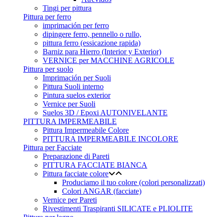
Tingi per pittura
Pittura per ferro
imprimación per ferro
dipingere ferro, pennello o rullo,
pittura ferro (essicazione rapida)
Barniz para Hierro (Interior y Exterior)
VERNICE per MACCHINE AGRICOLE
Pittura per suolo
Imprimación per Suoli
Pittura Suoli interno
Pintura suelos exterior
Vernice per Suoli
Suelos 3D / Epoxi AUTONIVELANTE
PITTURA IMPERMEABILE
Pittura Impermeabile Colore
PITTURA IMPERMEABILE INCOLORE
Pittura per Facciate
Preparazione di Pareti
PITTURA FACCIATE BIANCA
Pittura facciate colore
Produciamo il tuo colore (colori personalizzati)
Colori ANGAR (facciate)
Vernice per Pareti
Rivestimenti Traspiranti SILICATE e PLIOLITE