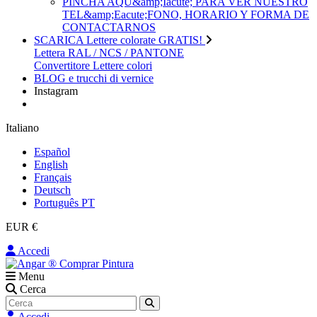
PINCHA AQU&amp;Iacute; PARA VER NUESTRO
TEL&amp;Eacute;FONO, HORARIO Y FORMA DE
CONTACTARNOS
SCARICA Lettere colorate GRATIS!
Lettera RAL / NCS / PANTONE
Convertitore Lettere colori
BLOG e trucchi di vernice
Instagram
Italiano
Español
English
Français
Deutsch
Português PT
EUR €
Accedi
Menu
Cerca
Accedi