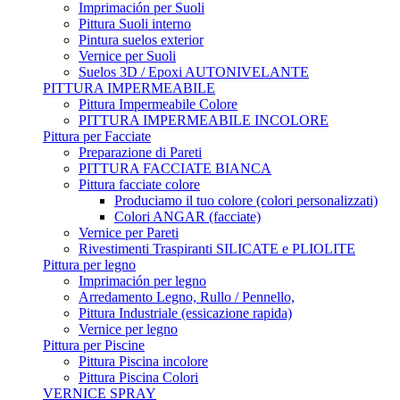
Imprimación per Suoli
Pittura Suoli interno
Pintura suelos exterior
Vernice per Suoli
Suelos 3D / Epoxi AUTONIVELANTE
PITTURA IMPERMEABILE
Pittura Impermeabile Colore
PITTURA IMPERMEABILE INCOLORE
Pittura per Facciate
Preparazione di Pareti
PITTURA FACCIATE BIANCA
Pittura facciate colore
Produciamo il tuo colore (colori personalizzati)
Colori ANGAR (facciate)
Vernice per Pareti
Rivestimenti Traspiranti SILICATE e PLIOLITE
Pittura per legno
Imprimación per legno
Arredamento Legno, Rullo / Pennello,
Pittura Industriale (essicazione rapida)
Vernice per legno
Pittura per Piscine
Pittura Piscina incolore
Pittura Piscina Colori
VERNICE SPRAY