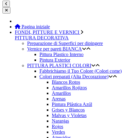
Pagina iniziale
FONDI, PITTURE E VERNICI
PITTURA DECORATIVA
Preparazione di Superfici per dipingere
Vernice per pareti BIANCA
Pittura Plastico Interno
Pintura Exterior
PITTURA PLASTICI COLORI
Fabbrichiamo il Tuo Colore (Colori come)
Colori preparati (Alta Decorazione)
Blancos Rotos
Amarillos Rojizos
Amarillos
Arenas
Pintura Plástica Azúl
Grises y Blancos
Malvas y Violetas
Naranjas
Rojos
Verdes
Atrevidos