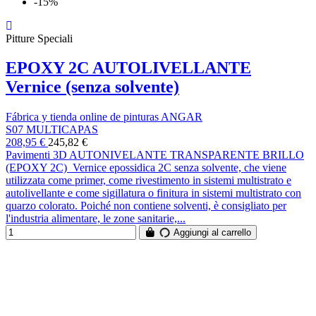
-15%
Pitture Speciali
EPOXY 2C AUTOLIVELLANTE
Vernice (senza solvente)
Fábrica y tienda online de pinturas ANGAR
S07 MULTICAPAS
208,95 €
245,82 €
Pavimenti 3D AUTONIVELANTE TRANSPARENTE BRILLO
(EPOXY 2C) Vernice epossidica 2C senza solvente, che viene
utilizzata come primer, come rivestimento in sistemi multistrato e
autolivellante e come sigillatura o finitura in sistemi multistrato con
quarzo colorato. Poiché non contiene solventi, è consigliato per
l'industria alimentare, le zone sanitarie,...
Aggiungi al carrello