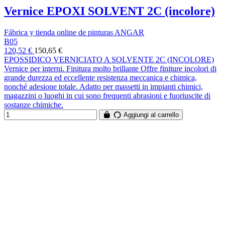
Vernice EPOXI SOLVENT 2C (incolore)
Fábrica y tienda online de pinturas ANGAR
B05
120,52 €
150,65 €
EPOSSIDICO VERNICIATO A SOLVENTE 2C (INCOLORE)
Vernice per interni. Finitura molto brillante Offre finiture incolori di
grande durezza ed eccellente resistenza meccanica e chimica,
nonché adesione totale. Adatto per massetti in impianti chimici,
magazzini o luoghi in cui sono frequenti abrasioni e fuoriuscite di
sostanze chimiche.
Aggiungi al carrello