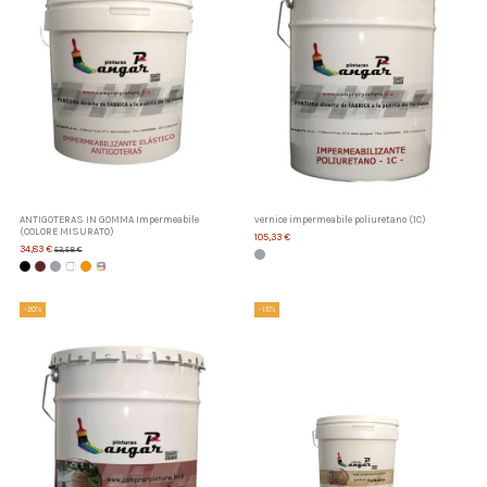
ANTIGOTERAS IN GOMMA Impermeabile
vernice impermeabile poliuretano (1C)
(COLORE MISURATO)
105,33 €
34,83 €
53,58 €
-20%
-15%