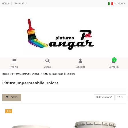
Offerte
Più venduti
Italiano
0
Menu
Cerca
Accedi
Carrello
Home
PITTURA IMPERMEABILE
Pittura Impermeabile Colore
Pittura Impermeabile Colore
Filtro
Rilevanza
12
-35%