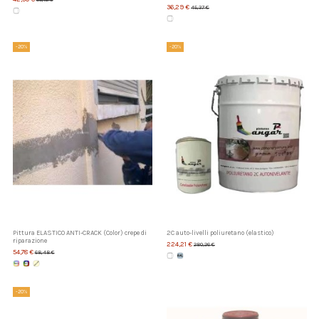
36,29 €
45,37 €
-20%
-20%
Pittura ELASTICO ANTI-CRACK (Color) crepe di
2C auto-livelli poliuretano (elastico)
riparazione
224,21 €
280,26 €
54,78 €
68,48 €
-20%