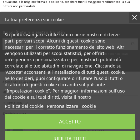
situazione, e la migliore forma di applicarlo, per tirare fuori il maggiore rendimento alla sua
pittura non permeabile.
La tua preferenza sui cookie
Suscríbete a nuestro boletín
Su pinturasangar.es utilizziamo cookie nostri e di terze
parti per vari scopi. Alcuni di questi cookie sono
necessari per il corretto funzionamento del sito web. Altri
vengono utilizzati per scopi statistici, per offrirti
Puoi annullare l'iscrizione in ogni momento. A questo scopo, cerca le info di contatto nelle note legali.
un'esperienza personalizzata e per mostrarti pubblicità
correlate alle tue abitudini di navigazione. Cliccando su
“Accetta” acconsenti all’installazione di tutti questi cookie.
Se lo desideri, puoi configurare o rifiutare l'uso di tutti o
A COSA SERVE LA VERNICE?
di alcuni di questi cookie cliccando sul pulsante
"Impostazioni cookie". Per maggiori informazioni sull'uso
MI CUENTA
dei cookie e sui tuoi diritti, visita il nostro
INFORMACION
Politica dei cookie
Personalizzare i cookie
Contáctanos por
Contact us
aquí
ACCETTO
Il tuo negozio di vernici online.- PINTURAS ANGAR
RIFIUTA TUTTI
Qui puoi acquistare la vernice FACTORY direttamente alla porta della tua CASA. !!