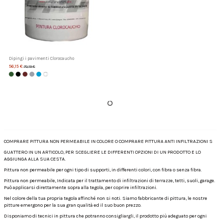
Dipingi i pavimenti Clorocaucho
56,15 €
70,19 €
COMPRARE PITTURA NON PERMEABILE IN COLORE O COMPRARE PITTURA ANTI INFILTRAZIONI S
GUATTERO IN UN ARTICOLO, PER SCEGLIERE LE DIFFERENTI OPZIONI DI UN PRODOTTO E LO
AGGIUNGA ALLA SUA CESTA.
Pittura non permeabile per ogni tipo di supporti, in differenti colori, con fibra o senza fibra.
Pittura non permeabile, Indicata per il trattamento di infiltrazioni di terrazze, tetti, suoli, garage.
Può applicarsi direttamente sopra alla tegola, per coprire infiltrazioni.
Nel colore della tua propria tegola affinché non si noti. Siamo fabbricante di pittura, le nostre
pitture emergono per la sua gran qualità ed il suo buon prezzo.
Disponiamo di tecnici in pittura che potranno consigliargli, il prodotto più adeguato per ogni