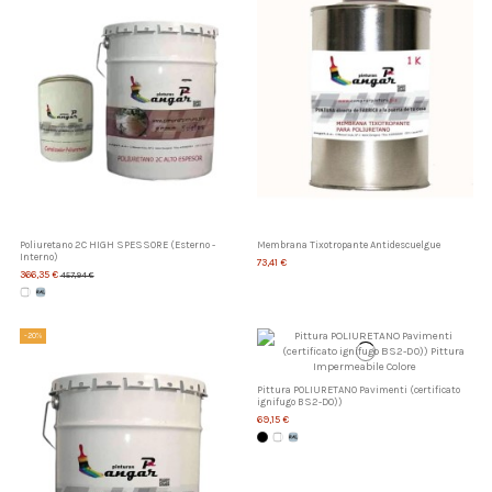
Poliuretano 2C HIGH SPESSORE (Esterno -
Membrana Tixotropante Antidescuelgue
Interno)
73,41 €
366,35 €
457,94 €
-20%
Pittura POLIURETANO Pavimenti (certificato
ignifugo BS2-D0))
69,15 €