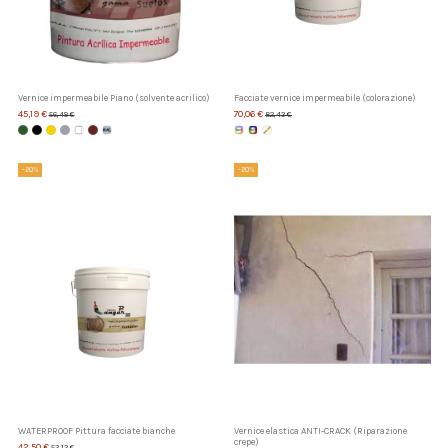
Vernice impermeabile Piano (solvente acrilico)
Facciate vernice impermeabile (colorazione)
45,19 €
70,06 €
56,49 €
82,43 €
-20%
-20%
WATERPROOF Pittura facciate bianche
Vernice elastica ANTI-CRACK (Riparazione
crepe)
42,50 €
53,12 €