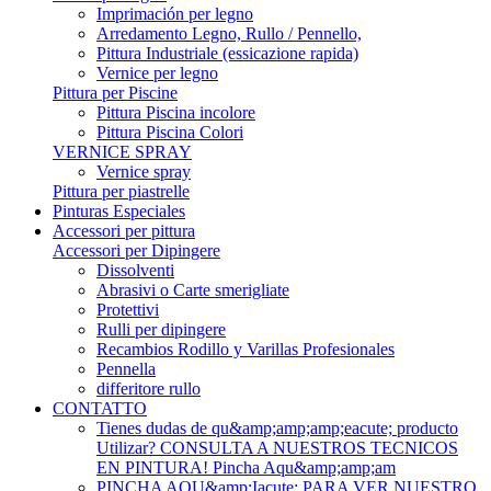
Imprimación per legno
Arredamento Legno, Rullo / Pennello,
Pittura Industriale (essicazione rapida)
Vernice per legno
Pittura per Piscine
Pittura Piscina incolore
Pittura Piscina Colori
VERNICE SPRAY
Vernice spray
Pittura per piastrelle
Pinturas Especiales
Accessori per pittura
Accessori per Dipingere
Dissolventi
Abrasivi o Carte smerigliate
Protettivi
Rulli per dipingere
Recambios Rodillo y Varillas Profesionales
Pennella
differitore rullo
CONTATTO
Tienes dudas de qu&amp;amp;amp;eacute; producto
Utilizar? CONSULTA A NUESTROS TECNICOS
EN PINTURA! Pincha Aqu&amp;amp;am
PINCHA AQU&amp;Iacute; PARA VER NUESTRO