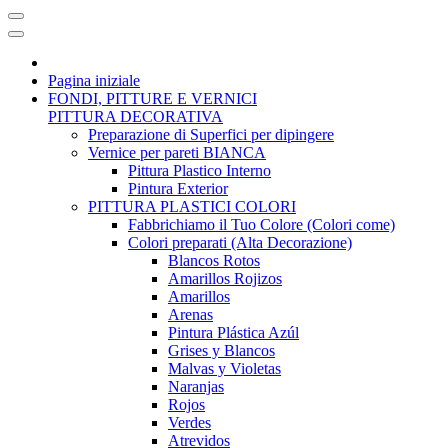
Pagina iniziale
FONDI, PITTURE E VERNICI
PITTURA DECORATIVA
Preparazione di Superfici per dipingere
Vernice per pareti BIANCA
Pittura Plastico Interno
Pintura Exterior
PITTURA PLASTICI COLORI
Fabbrichiamo il Tuo Colore (Colori come)
Colori preparati (Alta Decorazione)
Blancos Rotos
Amarillos Rojizos
Amarillos
Arenas
Pintura Plástica Azúl
Grises y Blancos
Malvas y Violetas
Naranjas
Rojos
Verdes
Atrevidos