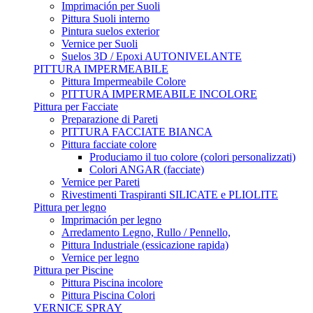
Imprimación per Suoli
Pittura Suoli interno
Pintura suelos exterior
Vernice per Suoli
Suelos 3D / Epoxi AUTONIVELANTE
PITTURA IMPERMEABILE
Pittura Impermeabile Colore
PITTURA IMPERMEABILE INCOLORE
Pittura per Facciate
Preparazione di Pareti
PITTURA FACCIATE BIANCA
Pittura facciate colore
Produciamo il tuo colore (colori personalizzati)
Colori ANGAR (facciate)
Vernice per Pareti
Rivestimenti Traspiranti SILICATE e PLIOLITE
Pittura per legno
Imprimación per legno
Arredamento Legno, Rullo / Pennello,
Pittura Industriale (essicazione rapida)
Vernice per legno
Pittura per Piscine
Pittura Piscina incolore
Pittura Piscina Colori
VERNICE SPRAY