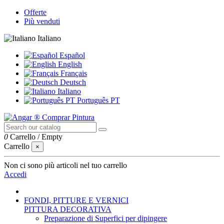
Offerte
Più venduti
Italiano
Español
English
Français
Deutsch
Italiano
Português PT
0
Carrello
/
Empty
Carrello
×
Non ci sono più articoli nel tuo carrello
Accedi
FONDI, PITTURE E VERNICI
PITTURA DECORATIVA
Preparazione di Superfici per dipingere