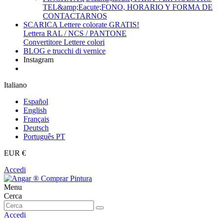
TEL&amp;Eacute;FONO, HORARIO Y FORMA DE
CONTACTARNOS
SCARICA Lettere colorate GRATIS!
Lettera RAL / NCS / PANTONE
Convertitore Lettere colori
BLOG e trucchi di vernice
Instagram
Italiano
Español
English
Français
Deutsch
Português PT
EUR €
Accedi
Menu
Cerca
Accedi