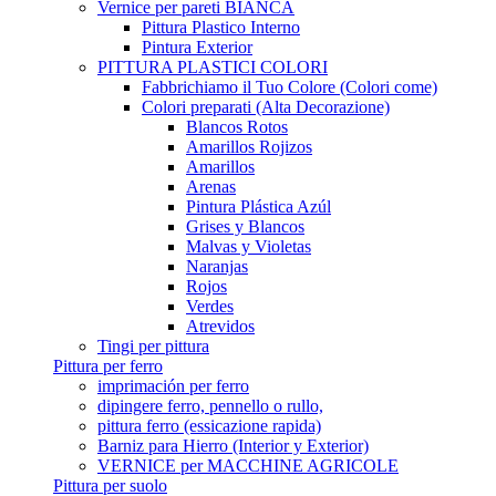
Vernice per pareti BIANCA
Pittura Plastico Interno
Pintura Exterior
PITTURA PLASTICI COLORI
Fabbrichiamo il Tuo Colore (Colori come)
Colori preparati (Alta Decorazione)
Blancos Rotos
Amarillos Rojizos
Amarillos
Arenas
Pintura Plástica Azúl
Grises y Blancos
Malvas y Violetas
Naranjas
Rojos
Verdes
Atrevidos
Tingi per pittura
Pittura per ferro
imprimación per ferro
dipingere ferro, pennello o rullo,
pittura ferro (essicazione rapida)
Barniz para Hierro (Interior y Exterior)
VERNICE per MACCHINE AGRICOLE
Pittura per suolo