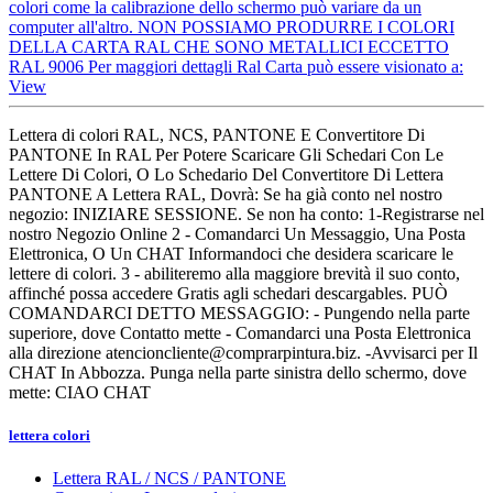
colori come la calibrazione dello schermo può variare da un
computer all'altro. NON POSSIAMO PRODURRE I COLORI
DELLA CARTA RAL CHE SONO METALLICI ECCETTO
RAL 9006 Per maggiori dettagli Ral Carta può essere visionato a:
View
Lettera di colori RAL, NCS, PANTONE E Convertitore Di
PANTONE In RAL Per Potere Scaricare Gli Schedari Con Le
Lettere Di Colori, O Lo Schedario Del Convertitore Di Lettera
PANTONE A Lettera RAL, Dovrà: Se ha già conto nel nostro
negozio: INIZIARE SESSIONE. Se non ha conto: 1-Registrarse nel
nostro Negozio Online 2 - Comandarci Un Messaggio, Una Posta
Elettronica, O Un CHAT Informandoci che desidera scaricare le
lettere di colori. 3 - abiliteremo alla maggiore brevità il suo conto,
affinché possa accedere Gratis agli schedari descargables. PUÒ
COMANDARCI DETTO MESSAGGIO: - Pungendo nella parte
superiore, dove Contatto mette - Comandarci una Posta Elettronica
alla direzione atencioncliente@comprarpintura.biz. -Avvisarci per Il
CHAT In Abbozza. Punga nella parte sinistra dello schermo, dove
mette: CIAO CHAT
lettera colori
Lettera RAL / NCS / PANTONE