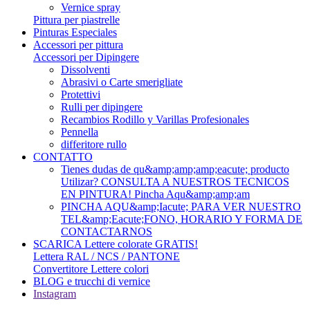
Vernice spray
Pittura per piastrelle
Pinturas Especiales
Accessori per pittura
Accessori per Dipingere
Dissolventi
Abrasivi o Carte smerigliate
Protettivi
Rulli per dipingere
Recambios Rodillo y Varillas Profesionales
Pennella
differitore rullo
CONTATTO
Tienes dudas de qu&amp;amp;amp;eacute; producto
Utilizar? CONSULTA A NUESTROS TECNICOS
EN PINTURA! Pincha Aqu&amp;amp;am
PINCHA AQU&amp;Iacute; PARA VER NUESTRO
TEL&amp;Eacute;FONO, HORARIO Y FORMA DE
CONTACTARNOS
SCARICA Lettere colorate GRATIS!
Lettera RAL / NCS / PANTONE
Convertitore Lettere colori
BLOG e trucchi di vernice
Instagram