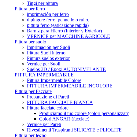
Tingi per pittura
Pittura per ferro
imprimación per ferro
dipingere ferro, pennello o rullo,
pittura ferro (essicazione rapida)
Barniz para Hierro (Interior y Exterior)
VERNICE per MACCHINE AGRICOLE
Pittura per suolo
Imprimación per Suoli
Pittura Suoli interno
Pintura suelos exterior
Vernice per Suoli
Suelos 3D / Epoxi AUTONIVELANTE
PITTURA IMPERMEABILE
Pittura Impermeabile Colore
PITTURA IMPERMEABILE INCOLORE
Pittura per Facciate
Preparazione di Pareti
PITTURA FACCIATE BIANCA
Pittura facciate colore
Produciamo il tuo colore (colori personalizzati)
Colori ANGAR (facciate)
Vernice per Pareti
Rivestimenti Traspiranti SILICATE e PLIOLITE
Pittura per legno