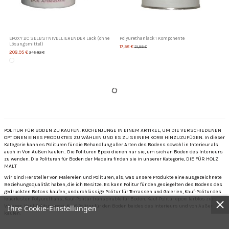
EPOXY 2C SELBSTNIVELLIERENDER Lack (ohne
Polyurethanlack 1 Komponente
Lösungsmittel)
17,58 €
21,98 €
208,95 €
245,82 €
POLITUR FÜR BODEN ZU KAUFEN. KÜCHENJUNGE IN EINEM ARTIKEL, UM DIE VERSCHIEDENEN
OPTIONEN EINES PRODUKTES ZU WÄHLEN UND ES ZU SEINEM KORB HINZUZUFÜGEN. In dieser
Kategorie kann es Polituren für die Behandlung aller Arten des Bodens sowohl in Interieur als
auch in Von Außen kaufen.. Die Polituren Epoxi dienen nur sie, um sich an Boden des Interieurs
zu wenden. Die Polituren für Boden der Madeira finden sie in unserer Kategorie, DIE FÜR HOLZ
MALT
Wir sind Hersteller von Malereien und Polituren, als, was unsere Produkte eine ausgezeichnete
Beziehungsqualität haben, die ich Besitze. Es kann Politur für den gesiegelten des Bodens des
gedruckten Betons kaufen, undurchlässige Politur für Terrassen und Galerien, Kauf-Politur des
feuerfesten Polyurethans, Kauf-Politur transpirable für Boden, Kauf-Politur epoxi farblos zum
Wasser, Kauf-Politur epoxi, Kauf-Politur für den Boden beides des Interieurs und von Außen
Ihre Cookie-Einstellungen
kaufen.