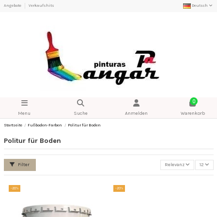
Angebote
Verkaufshits
Deutsch
0
Menu
Suche
Anmelden
Warenkorb
Startseite
Fußboden-Farben
Politur für Boden
Politur für Boden
Filter
Relevanz
12
-20%
-20%