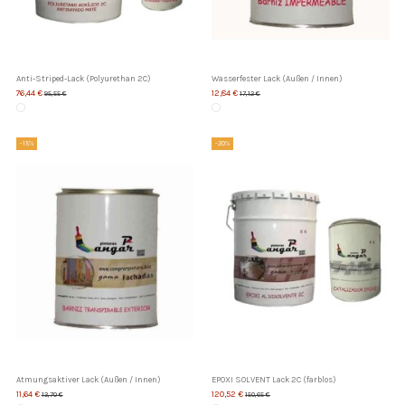
Anti-Striped-Lack (Polyurethan 2C)
Wasserfester Lack (Außen / Innen)
76,44 €
12,84 €
95,55 €
17,12 €
-15%
-20%
Atmungsaktiver Lack (Außen / Innen)
EPOXI SOLVENT Lack 2C (farblos)
11,64 €
120,52 €
13,70 €
150,65 €