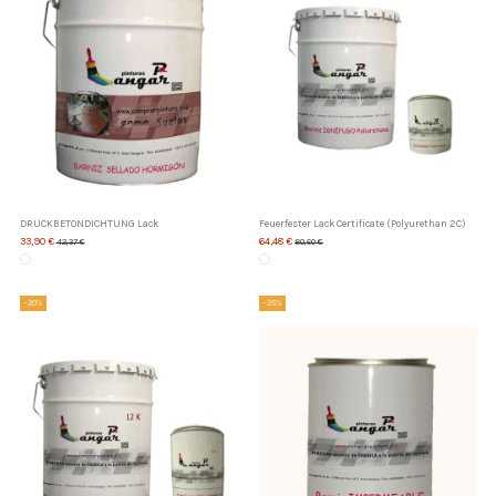
DRUCKBETONDICHTUNG Lack
Feuerfester Lack Certificate (Polyurethan 2C)
33,90 €
64,48 €
42,37 €
80,60 €
-20%
-25%