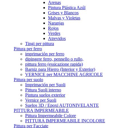
Arenas
Pintura Plástica Azúl
Grises y Blancos
Malvas y Violetas
Naranjas
Rojos
Verdes
Atrevidos
Tingi per pittura
Pittura per ferro
imprimación per ferro
dipingere ferro, pennello o rullo,
pittura ferro (essicazione rapida)
Barniz para Hierro (Interior y Exterior)
VERNICE per MACCHINE AGRICOLE
Pittura per suolo
Imprimación per Suoli
Pittura Suoli interno
Pintura suelos exterior
Vernice per Suoli
Suelos 3D / Epoxi AUTONIVELANTE
PITTURA IMPERMEABILE
Pittura Impermeabile Colore
PITTURA IMPERMEABILE INCOLORE
Pittura per Facciate