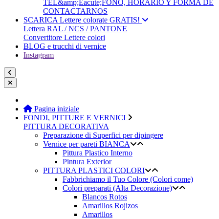
TEL&amp;Eacute;FONO, HORARIO Y FORMA DE
CONTACTARNOS
SCARICA Lettere colorate GRATIS!
Lettera RAL / NCS / PANTONE
Convertitore Lettere colori
BLOG e trucchi di vernice
Instagram
Pagina iniziale
FONDI, PITTURE E VERNICI
PITTURA DECORATIVA
Preparazione di Superfici per dipingere
Vernice per pareti BIANCA
Pittura Plastico Interno
Pintura Exterior
PITTURA PLASTICI COLORI
Fabbrichiamo il Tuo Colore (Colori come)
Colori preparati (Alta Decorazione)
Blancos Rotos
Amarillos Rojizos
Amarillos