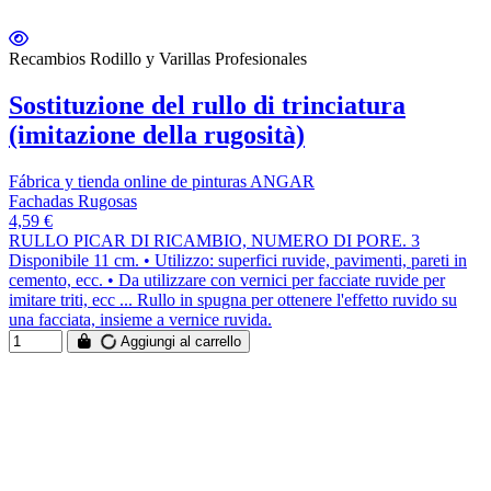
Recambios Rodillo y Varillas Profesionales
Sostituzione del rullo di trinciatura
(imitazione della rugosità)
Fábrica y tienda online de pinturas ANGAR
Fachadas Rugosas
4,59 €
RULLO PICAR DI RICAMBIO, NUMERO DI PORE. 3
Disponibile 11 cm. • Utilizzo: superfici ruvide, pavimenti, pareti in
cemento, ecc. • Da utilizzare con vernici per facciate ruvide per
imitare triti, ecc ... Rullo in spugna per ottenere l'effetto ruvido su
una facciata, insieme a vernice ruvida.
Aggiungi al carrello