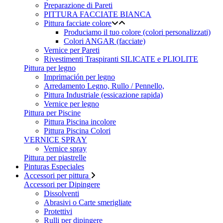
Preparazione di Pareti
PITTURA FACCIATE BIANCA
Pittura facciate colore
Produciamo il tuo colore (colori personalizzati)
Colori ANGAR (facciate)
Vernice per Pareti
Rivestimenti Traspiranti SILICATE e PLIOLITE
Pittura per legno
Imprimación per legno
Arredamento Legno, Rullo / Pennello,
Pittura Industriale (essicazione rapida)
Vernice per legno
Pittura per Piscine
Pittura Piscina incolore
Pittura Piscina Colori
VERNICE SPRAY
Vernice spray
Pittura per piastrelle
Pinturas Especiales
Accessori per pittura
Accessori per Dipingere
Dissolventi
Abrasivi o Carte smerigliate
Protettivi
Rulli per dipingere