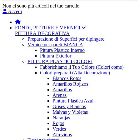
Non ci sono più articoli nel tuo carrello
Accedi
FONDI, PITTURE E VERNICI
PITTURA DECORATIVA
Preparazione di Superfici per dipingere
Vernice per pareti BIANCA
Pittura Plastico Interno
Pintura Exterior
PITTURA PLASTICI COLORI
Fabbrichiamo il Tuo Colore (Colori come)
Colori preparati (Alta Decorazione)
Blancos Rotos
Amarillos Rojizos
Amarillos
Arenas
Pintura Plástica Azúl
Grises y Blancos
Malvas y Violetas
Naranjas
Rojos
Verdes
Atrevidos