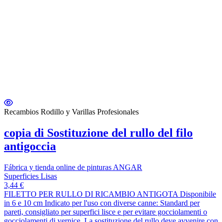
Recambios Rodillo y Varillas Profesionales
copia di Sostituzione del rullo del filo
antigoccia
Fábrica y tienda online de pinturas ANGAR
Superficies Lisas
3,44 €
FILETTO PER RULLO DI RICAMBIO ANTIGOTA Disponibile
in 6 e 10 cm Indicato per l'uso con diverse canne: Standard per
pareti, consigliato per superfici lisce e per evitare gocciolamenti o
gocciolamenti di vernice. La sostituzione del rullo deve avvenire con