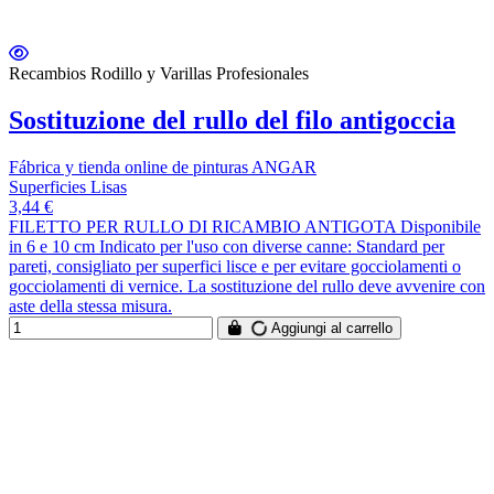
Recambios Rodillo y Varillas Profesionales
Sostituzione del rullo del filo antigoccia
Fábrica y tienda online de pinturas ANGAR
Superficies Lisas
3,44 €
FILETTO PER RULLO DI RICAMBIO ANTIGOTA Disponibile
in 6 e 10 cm Indicato per l'uso con diverse canne: Standard per
pareti, consigliato per superfici lisce e per evitare gocciolamenti o
gocciolamenti di vernice. La sostituzione del rullo deve avvenire con
aste della stessa misura.
Aggiungi al carrello