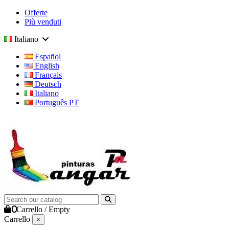
Offerte
Più venduti
Italiano
Español
English
Français
Deutsch
Italiano
Português PT
0
Carrello
/
Empty
Carrello
×