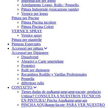
Imprimación per legno
Arredamento Legno, Rullo / Pennello,
Pittura Industriale (essicazione rapida)
Vernice per legno
Pittura per Piscine
Pittura Piscina incolore
Pittura Piscina Colori
VERNICE SPRAY
Vernice spray
Pittura per piastrelle
Pinturas Especiales
Accessori per pittura
Accessori per Dipingere
Dissolventi
Abrasivi o Carte smerigliate
Protettivi
Rulli per dipingere
Recambios Rodillo y Varillas Profesionales
Pennella
differitore rullo
CONTATTO
Tienes dudas de qu&amp;amp;amp;eacute; producto
Utilizar? CONSULTA A NUESTROS TECNICOS
EN PINTURA! Pincha Aqu&amp;amp;am
PINCHA AQU&amp;Iacute; PARA VER NUESTRO