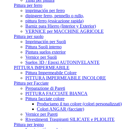
Tingi per pittura
Pittura per ferro
imprimación per ferro
dipingere ferro, pennello o rullo,
pittura ferro (essicazione rapida)
Barniz para Hierro (Interior y Exterior)
VERNICE per MACCHINE AGRICOLE
Pittura per suolo
Imprimación per Suoli
Pittura Suoli interno
Pintura suelos exterior
Vernice per Suoli
Suelos 3D / Epoxi AUTONIVELANTE
PITTURA IMPERMEABILE
Pittura Impermeabile Colore
PITTURA IMPERMEABILE INCOLORE
Pittura per Facciate
Preparazione di Pareti
PITTURA FACCIATE BIANCA
Pittura facciate colore
Produciamo il tuo colore (colori personalizzati)
Colori ANGAR (facciate)
Vernice per Pareti
Rivestimenti Traspiranti SILICATE e PLIOLITE
Pittura per legno