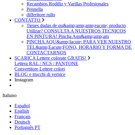
Recambios Rodillo y Varillas Profesionales
Pennella
differitore rullo
CONTATTO
Tienes dudas de qu&amp;amp;amp;eacute; producto
Utilizar? CONSULTA A NUESTROS TECNICOS
EN PINTURA! Pincha Aqu&amp;amp;am
PINCHA AQU&amp;Iacute; PARA VER NUESTRO
TEL&amp;Eacute;FONO, HORARIO Y FORMA DE
CONTACTARNOS
SCARICA Lettere colorate GRATIS!
Lettera RAL / NCS / PANTONE
Convertitore Lettere colori
BLOG e trucchi di vernice
Instagram
Italiano
Español
English
Français
Deutsch
Português PT