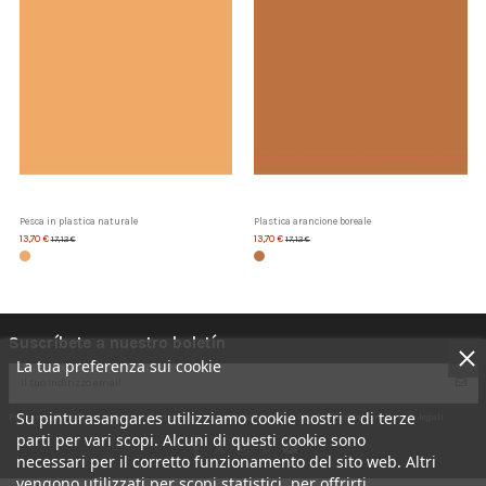
Pesca in plastica naturale
Plastica arancione boreale
13,70 €
13,70 €
17,12 €
17,12 €
Suscríbete a nuestro boletín
La tua preferenza sui cookie
Su pinturasangar.es utilizziamo cookie nostri e di terze
Puoi annullare l'iscrizione in ogni momento. A questo scopo, cerca le info di contatto nelle note legali.
parti per vari scopi. Alcuni di questi cookie sono
necessari per il corretto funzionamento del sito web. Altri
vengono utilizzati per scopi statistici, per offrirti