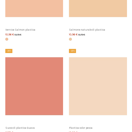
Vernice Salmon plastica
Salmone naturale di plastica
10,96 €
10,96 €
13,70 €
13,70 €
-20%
-20%
Succo di plastica Guava
Plastica color pesca