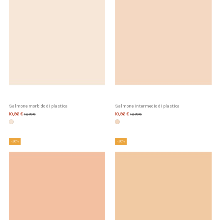
Salmone morbido di plastica
Salmone intermedio di plastica
10,96 €
10,96 €
13,70 €
13,70 €
-20%
-20%