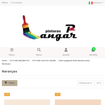
Offerte
Più venduti
Italiano
0
Menu
Cerca
Accedi
Carrello
Home
PITTURA DECORATIVA
PITTURA PLASTICI COLORI
Colori preparati (Alta Decorazione)
Naranjas
Naranjas
Filtro
Rilevanza
10
-20%
-20%