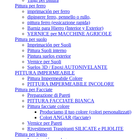
Tingi per pittura
Pittura per ferro
imprimación per ferro
dipingere ferro, pennello o rullo,
pittura ferro (essicazione rapida)
Barniz para Hierro (Interior y Exterior)
VERNICE per MACCHINE AGRICOLE
Pittura per suolo
Imprimación per Suoli
Pittura Suoli interno
Pintura suelos exterior
Vernice per Suoli
Suelos 3D / Epoxi AUTONIVELANTE
PITTURA IMPERMEABILE
Pittura Impermeabile Colore
PITTURA IMPERMEABILE INCOLORE
Pittura per Facciate
Preparazione di Pareti
PITTURA FACCIATE BIANCA
Pittura facciate colore
Produciamo il tuo colore (colori personalizzati)
Colori ANGAR (facciate)
Vernice per Pareti
Rivestimenti Traspiranti SILICATE e PLIOLITE
Pittura per legno