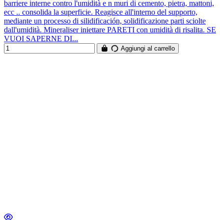
barriere interne contro l'umidità e n muri di cemento, pietra, mattoni,
ecc .. consolida la superficie. Reagisce all'interno del supporto,
mediante un processo di silidificación, solidificazione parti sciolte
dall'umidità. Mineraliser iniettare PARETI con umidità di risalita. SE
VUOI SAPERNE DI...
Aggiungi al carrello