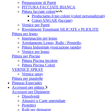
Preparazione di Pareti
PITTURA FACCIATE BIANCA
Pittura facciate colore
Produciamo il tuo colore (colori personalizzati)
Colori ANGAR (facciate)
Vernice per Pareti
Rivestimenti Traspiranti SILICATE e PLIOLITE
Pittura per legno
Imprimación per legno
Arredamento Legno, Rullo / Pennello,
Pittura Industriale (essicazione rapida)
Vernice per legno
Pittura per Piscine
Pittura Piscina incolore
Pittura Piscina Colori
VERNICE SPRAY
Vernice spray
Pittura per piastrelle
Pinturas Especiales
Accessori per pittura
Accessori per Dipingere
Dissolventi
Abrasivi o Carte smerigliate
Protettivi
Rulli per dipingere