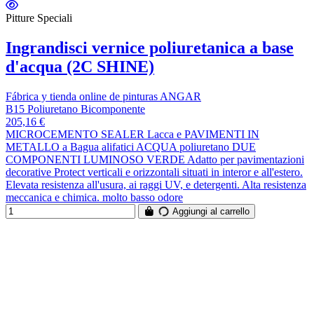
Pitture Speciali
Ingrandisci vernice poliuretanica a base
d'acqua (2C SHINE)
Fábrica y tienda online de pinturas ANGAR
B15 Poliuretano Bicomponente
205,16 €
MICROCEMENTO SEALER Lacca e PAVIMENTI IN
METALLO a Bagua alifatici ACQUA poliuretano DUE
COMPONENTI LUMINOSO VERDE Adatto per pavimentazioni
decorative Protect verticali e orizzontali situati in interor e all'estero.
Elevata resistenza all'usura, ai raggi UV, e detergenti. Alta resistenza
meccanica e chimica. molto basso odore
Aggiungi al carrello