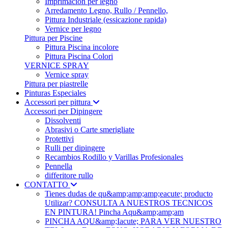
Imprimación per legno
Arredamento Legno, Rullo / Pennello,
Pittura Industriale (essicazione rapida)
Vernice per legno
Pittura per Piscine
Pittura Piscina incolore
Pittura Piscina Colori
VERNICE SPRAY
Vernice spray
Pittura per piastrelle
Pinturas Especiales
Accessori per pittura
Accessori per Dipingere
Dissolventi
Abrasivi o Carte smerigliate
Protettivi
Rulli per dipingere
Recambios Rodillo y Varillas Profesionales
Pennella
differitore rullo
CONTATTO
Tienes dudas de qu&amp;amp;amp;eacute; producto
Utilizar? CONSULTA A NUESTROS TECNICOS
EN PINTURA! Pincha Aqu&amp;amp;am
PINCHA AQU&amp;Iacute; PARA VER NUESTRO