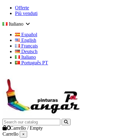
Offerte
Più venduti
Italiano
Español
English
Français
Deutsch
Italiano
Português PT
0
Carrello
/
Empty
Carrello
×