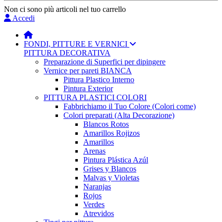
Non ci sono più articoli nel tuo carrello
Accedi
FONDI, PITTURE E VERNICI
PITTURA DECORATIVA
Preparazione di Superfici per dipingere
Vernice per pareti BIANCA
Pittura Plastico Interno
Pintura Exterior
PITTURA PLASTICI COLORI
Fabbrichiamo il Tuo Colore (Colori come)
Colori preparati (Alta Decorazione)
Blancos Rotos
Amarillos Rojizos
Amarillos
Arenas
Pintura Plástica Azúl
Grises y Blancos
Malvas y Violetas
Naranjas
Rojos
Verdes
Atrevidos