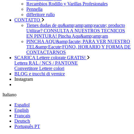
Recambios Rodillo y Varillas Profesionales
Pennella
differitore rullo
CONTATTO
Tienes dudas de qu&amp;amp;amp;eacute; producto
Utilizar? CONSULTA A NUESTROS TECNICOS
EN PINTURA! Pincha Aqu&amp;amp;am
PINCHA AQU&amp;Iacute; PARA VER NUESTRO
TEL&amp;Eacute;FONO, HORARIO Y FORMA DE
CONTACTARNOS
SCARICA Lettere colorate GRATIS!
Lettera RAL / NCS / PANTONE
Convertitore Lettere colori
BLOG e trucchi di vernice
Instagram
Italiano
Español
English
Français
Deutsch
Português PT