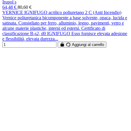
Irupol s
64,48 €
80,60 €
VERNICE IGNIFUGO acrilico poliuretano 2 C (Anti Incendio)
Vernice poliuretanica bicomponente a base solvente, opaca, lucida e
satinata. Consigliato per ferro, alluminio, legno, pavimenti, vetro e
alcune materie plastiche, interni ed esterni. Certificato di
classificazione B-s2, d0 IGNIFUGO Esso fornisce elevata adesione
e flessibilità, elevata durezza...
Aggiungi al carrello