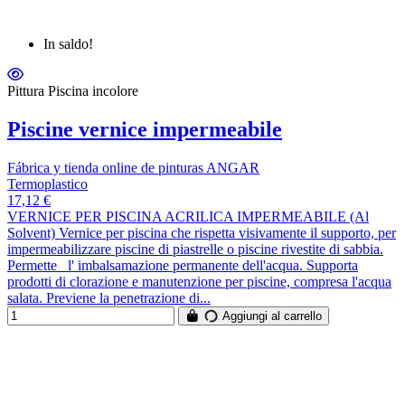
In saldo!
Pittura Piscina incolore
Piscine vernice impermeabile
Fábrica y tienda online de pinturas ANGAR
Termoplastico
17,12 €
VERNICE PER PISCINA ACRILICA IMPERMEABILE (Al
Solvent) Vernice per piscina che rispetta visivamente il supporto, per
impermeabilizzare piscine di piastrelle o piscine rivestite di sabbia.
Permette l' imbalsamazione permanente dell'acqua. Supporta
prodotti di clorazione e manutenzione per piscine, compresa l'acqua
salata. Previene la penetrazione di...
Aggiungi al carrello