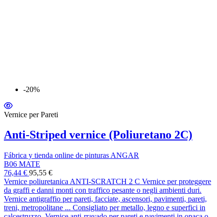
-20%
Vernice per Pareti
Anti-Striped vernice (Poliuretano 2C)
Fábrica y tienda online de pinturas ANGAR
B06 MATE
76,44 €
95,55 €
Vernice poliuretanica ANTI-SCRATCH 2 C Vernice per proteggere
da graffi e danni monti con traffico pesante o negli ambienti duri.
Vernice antigraffio per pareti, facciate, ascensori, pavimenti, pareti,
treni, metropolitane ... Consigliato per metallo, legno e superfici in
calcestruzzo. Vernice anti-rrayado per pareti e pavimenti in opaca o