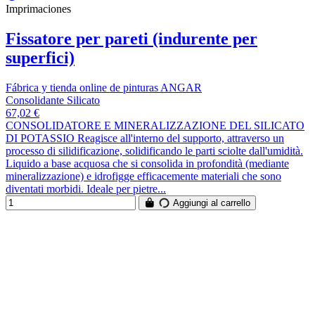
Imprimaciones
Fissatore per pareti (indurente per
superfici)
Fábrica y tienda online de pinturas ANGAR
Consolidante Silicato
67,02 €
CONSOLIDATORE E MINERALIZZAZIONE DEL SILICATO
DI POTASSIO Reagisce all'interno del supporto, attraverso un
processo di silidificazione, solidificando le parti sciolte dall'umidità.
Liquido a base acquosa che si consolida in profondità (mediante
mineralizzazione) e idrofigge efficacemente materiali che sono
diventati morbidi. Ideale per pietre...
Aggiungi al carrello