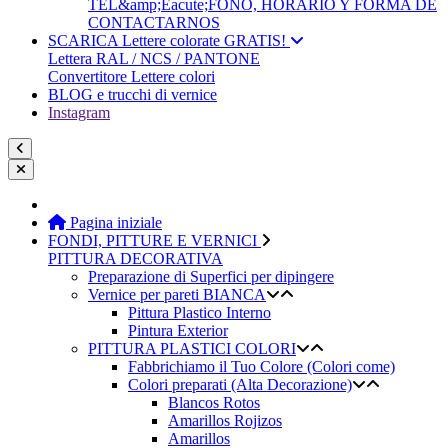
TEL&amp;Eacute;FONO, HORARIO Y FORMA DE
CONTACTARNOS
SCARICA Lettere colorate GRATIS!
Lettera RAL / NCS / PANTONE
Convertitore Lettere colori
BLOG e trucchi di vernice
Instagram
Pagina iniziale
FONDI, PITTURE E VERNICI
PITTURA DECORATIVA
Preparazione di Superfici per dipingere
Vernice per pareti BIANCA
Pittura Plastico Interno
Pintura Exterior
PITTURA PLASTICI COLORI
Fabbrichiamo il Tuo Colore (Colori come)
Colori preparati (Alta Decorazione)
Blancos Rotos
Amarillos Rojizos
Amarillos