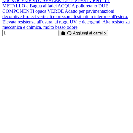
MICROCEMENTO SEALER Lacca e PAVIMENTI IN
METALLO a Bagua alifatici ACQUA poliuretano DUE
COMPONENTI opaca VERDE Adatto per pavimentazioni
decorative Protect verticali e orizzontali situati in interor e all'estero.
Elevata resistenza all'usura, ai raggi UV, e detergenti. Alta resistenza
meccanica e chimica. molto basso odore
Aggiungi al carrello