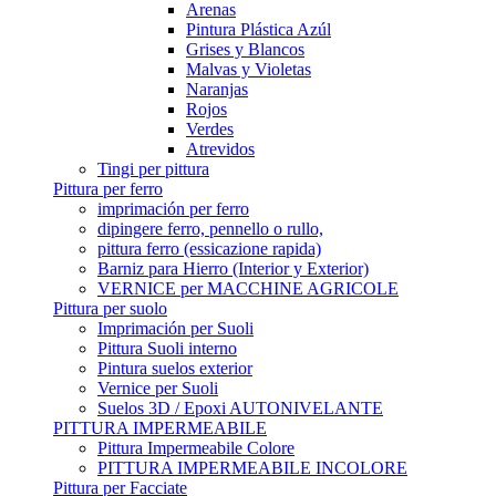
Arenas
Pintura Plástica Azúl
Grises y Blancos
Malvas y Violetas
Naranjas
Rojos
Verdes
Atrevidos
Tingi per pittura
Pittura per ferro
imprimación per ferro
dipingere ferro, pennello o rullo,
pittura ferro (essicazione rapida)
Barniz para Hierro (Interior y Exterior)
VERNICE per MACCHINE AGRICOLE
Pittura per suolo
Imprimación per Suoli
Pittura Suoli interno
Pintura suelos exterior
Vernice per Suoli
Suelos 3D / Epoxi AUTONIVELANTE
PITTURA IMPERMEABILE
Pittura Impermeabile Colore
PITTURA IMPERMEABILE INCOLORE
Pittura per Facciate