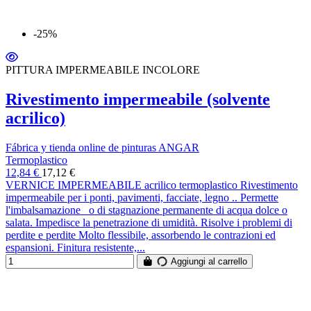
-25%
PITTURA IMPERMEABILE INCOLORE
Rivestimento impermeabile (solvente
acrilico)
Fábrica y tienda online de pinturas ANGAR
Termoplastico
12,84 €
17,12 €
VERNICE IMPERMEABILE acrilico termoplastico Rivestimento
impermeabile per i ponti, pavimenti, facciate, legno .. Permette
l'imbalsamazione o di stagnazione permanente di acqua dolce o
salata. Impedisce la penetrazione di umidità. Risolve i problemi di
perdite e perdite Molto flessibile, assorbendo le contrazioni ed
espansioni. Finitura resistente,...
Aggiungi al carrello