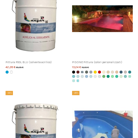
Pittura POOL BLU (solvente acrilico)
PISCINE Pittura (colori personalizzati)
42,28 €
13,24 €
65,05 €
16,55 €
-35%
-20%