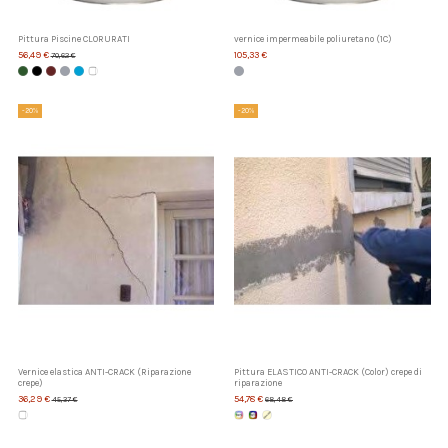
Pittura Piscine CLORURATI
vernice impermeabile poliuretano (1C)
56,49 €
105,33 €
70,62 €
-20%
-20%
Vernice elastica ANTI-CRACK (Riparazione
Pittura ELASTICO ANTI-CRACK (Color) crepe di
crepe)
riparazione
36,29 €
54,78 €
45,37 €
68,48 €