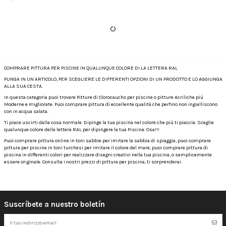
COMPRARE PITTURA PER PISCINE IN QUALUNQUE COLORE DI LA LETTERA RAL
PUNGA IN UN ARTICOLO, PER SCEGLIERE LE DIFFERENTI OPZIONI DI UN PRODOTTO E LO AGGIUNGA
ALLA SUA CESTA.
In questa categoria puoi trovare Pitture di Clorocaucho per piscine o pitture Acriliche più
Moderne e migliorate. Puoi comprare pittura di eccellente qualità che perfino non ingialliscono
con in acqua salata.
Ti piace uscirti dalla cosa normale. Dipinge la tua piscina nel colore che più ti piaccia. Sceglie
qualunque colore della lettera RAL per dipingere la tua Piscina. Osa!!!
Puoi comprare pittura online in toni sabbie per imitare la sabbia di spiaggia, puoi comprare
pittura per piscine in toni turchesi per imitare il colore del mare, puoi comprare pittura di
piscina in differenti colori per realizzare disegni creativi nella tua piscina, o semplicemente
essere originale. Consulta i nostri prezzi di pittura per piscina, ti sorprenderai.
Suscríbete a nuestro boletín