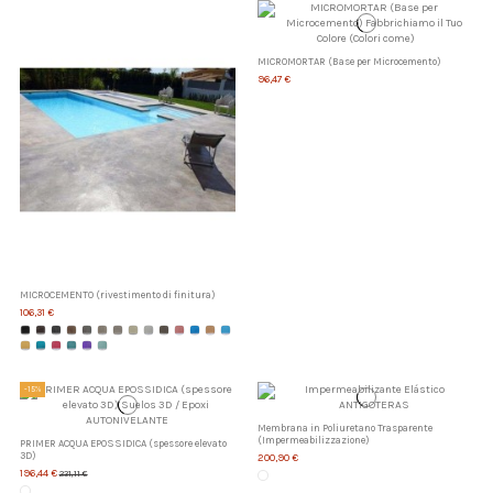
MICROMORTAR (Base per Microcemento)
96,47 €
MICROCEMENTO (rivestimento di finitura)
106,31 €
-15%
Membrana in Poliuretano Trasparente
(Impermeabilizzazione)
PRIMER ACQUA EPOSSIDICA (spessore elevato
3D)
200,90 €
196,44 €
231,11 €