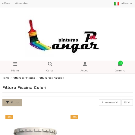
Offerte
Più venduti
Italiano
0
Menu
Cerca
Accedi
Carrello
Home
Pittura per Piscine
Pittura Piscina Colori
Pittura Piscina Colori
Filtro
Rilevanza
12
-35%
-20%