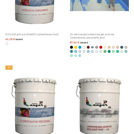
PISCINE pittura BIANCO (solvente acrilico)
2c vernice poliuretanica per piscine
(membrana, piastrelle, pvc)
42,28 €
65,05 €
87,92 €
109,90 €
-20%