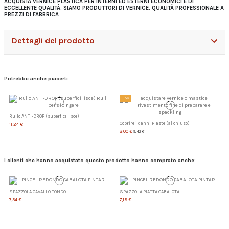
ACQUISTA VERNICE PLASTICA PER INTERNI ED ESTERNI ECONOMICI E DI
ECCELLENTE QUALITÀ. SIAMO PRODUTTORI DI VERNICE. QUALITÀ PROFESSIONALE A
PREZZI DI FABBRICA
Dettagli del prodotto
Potrebbe anche piacerti
-15%
Rullo ANTI-DROP (superfici lisce)
Coprire i danni Plaste (al chiuso)
11,24 €
8,00 €
9,42 €
I clienti che hanno acquistato questo prodotto hanno comprato anche:
SPAZZOLA CAVALLO TONDO
SPAZZOLA PIATTA CABALOTA
7,34 €
7,19 €