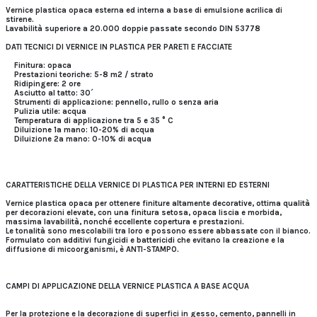
Vernice plastica opaca esterna ed interna a base di emulsione acrilica di
stirene.
Lavabilità superiore a 20.000 doppie passate secondo DIN 53778
DATI TECNICI DI VERNICE IN PLASTICA PER PARETI E FACCIATE
Finitura: opaca
Prestazioni teoriche: 5-8 m2 / strato
Ridipingere: 2 ore
Asciutto al tatto: 30´
Strumenti di applicazione: pennello, rullo o senza aria
Pulizia utile: acqua
Temperatura di applicazione tra 5 e 35 ° C
Diluizione 1a mano: 10-20% di acqua
Diluizione 2a mano: 0-10% di acqua
CARATTERISTICHE DELLA VERNICE DI PLASTICA PER INTERNI ED ESTERNI
Vernice plastica opaca per ottenere finiture altamente decorative, ottima qualità
per decorazioni elevate, con una finitura setosa, opaca liscia e morbida,
massima lavabilità, nonché eccellente copertura e prestazioni.
Le tonalità sono mescolabili tra loro e possono essere abbassate con il bianco.
Formulato con additivi fungicidi e battericidi che evitano la creazione e la
diffusione di micoorganismi, è ANTI-STAMPO.
CAMPI DI APPLICAZIONE DELLA VERNICE PLASTICA A BASE ACQUA
Per la protezione e la decorazione di superfici in gesso, cemento, pannelli in