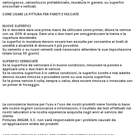
cartongesso, calcestruzzo prefabbricato, muratura in genere; su superfici
orizzontali e verticali.
COME USARE LA PITTURA PER PARETI E FACCIATE
NUOVE SUPERFICI
Se si desidera dare una prima mano da utilizzare come primer, diluire la vernice
con ca. 20% di acqua. Dare una o due mani per omogeneizzare la trama e la
copertura desiderate.
Le superfici in muratura devono essere ben asciutte per consentire ai livelli di
umidità e alcalinità di diminuire il più possibile.
Su cemento o su nuovi cementi sarà necessario attendere la sua impostazione
totale (circa 30 giorni)
SUPERFICI VERNICIATE
Se la superficie da verniciare è in buone condizioni, rimuovere la polvere e
applicare una o due mani di vernice.
Se la vecchia superficie è in cattive condizioni, le superfici sciolte e mal aderite
devono essere rimosse e procedere come su una nuova superficie.
Se la prima vernice è colla, tempra o calce, deve essere rimossa o innescata con
un primer di fissaggio.
La consulenza tecnica per l'uso e l'uso dei nostri prodotti viene fornita in base
alle nostre migliori conoscenze e informazioni, il risultato dei test effettuati nei
nostri laboratori e la nostra esperienza acquisita negli anni al servizio del
cliente.
Pinturas ANGAR, S.C. non sarà responsabile per i problemi causati da
un'applicazione errata dei prodotti