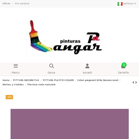
Offerte
Più venduti
Italiano
0
Menu
Cerca
Accedi
Carrello
Home
PITTURA DECORATIVA
PITTURA PLASTICI COLORI
Colori preparati (Alta Decorazione)
Malvas y Violetas
Plastica viola naturale
-20%