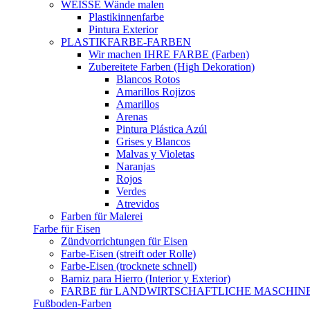
WEISSE Wände malen
Plastikinnenfarbe
Pintura Exterior
PLASTIKFARBE-FARBEN
Wir machen IHRE FARBE (Farben)
Zubereitete Farben (High Dekoration)
Blancos Rotos
Amarillos Rojizos
Amarillos
Arenas
Pintura Plástica Azúl
Grises y Blancos
Malvas y Violetas
Naranjas
Rojos
Verdes
Atrevidos
Farben für Malerei
Farbe für Eisen
Zündvorrichtungen für Eisen
Farbe-Eisen (streift oder Rolle)
Farbe-Eisen (trocknete schnell)
Barniz para Hierro (Interior y Exterior)
FARBE für LANDWIRTSCHAFTLICHE MASCHIN
Fußboden-Farben