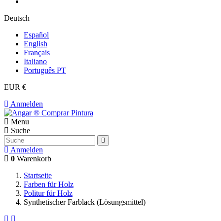
Deutsch
Español
English
Français
Italiano
Português PT
EUR €
Anmelden
Menu
Suche
Anmelden
0
Warenkorb
Startseite
Farben für Holz
Politur für Holz
Synthetischer Farblack (Lösungsmittel)