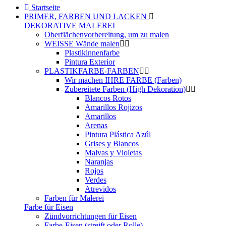
Startseite
PRIMER, FARBEN UND LACKEN
DEKORATIVE MALEREI
Oberflächenvorbereitung, um zu malen
WEISSE Wände malen
Plastikinnenfarbe
Pintura Exterior
PLASTIKFARBE-FARBEN
Wir machen IHRE FARBE (Farben)
Zubereitete Farben (High Dekoration)
Blancos Rotos
Amarillos Rojizos
Amarillos
Arenas
Pintura Plástica Azúl
Grises y Blancos
Malvas y Violetas
Naranjas
Rojos
Verdes
Atrevidos
Farben für Malerei
Farbe für Eisen
Zündvorrichtungen für Eisen
Farbe-Eisen (streift oder Rolle)