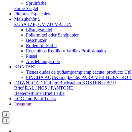
Sprühfarbe
Farbe-Ziegel
Pinturas Especiales
Malzubehör
ZUSÄTZE, UM ZU MALEN
Lösungsmittel
Poliermittel oder Sandpapier
Beschützer
Rollen für Farbe
Recambios Rodillo y Varillas Profesionales
Pinsel
Ausdehnungsrolle
KONTAKT
Tienes dudas de qu&amp;amp;amp;eacute; produc
PINCHA AQU&amp;Iacute; PARA VER NUESTRO
DOWNLOAD Farbige Buchstaben KOSTENLOS!
Brief RAL / NCS / PANTONE
Bessemerbirne-Brief-Farbe
LOG und Paint Tricks
Instagram