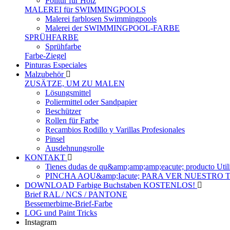
Politur für Holz
MALEREI für SWIMMINGPOOLS
Malerei farblosen Swimmingpools
Malerei der SWIMMINGPOOL-FARBE
SPRÜHFARBE
Sprühfarbe
Farbe-Ziegel
Pinturas Especiales
Malzubehör
ZUSÄTZE, UM ZU MALEN
Lösungsmittel
Poliermittel oder Sandpapier
Beschützer
Rollen für Farbe
Recambios Rodillo y Varillas Profesionales
Pinsel
Ausdehnungsrolle
KONTAKT
Tienes dudas de qu&amp;amp;amp;eacute; produc
PINCHA AQU&amp;Iacute; PARA VER NUESTRO
DOWNLOAD Farbige Buchstaben KOSTENLOS!
Brief RAL / NCS / PANTONE
Bessemerbirne-Brief-Farbe
LOG und Paint Tricks
Instagram