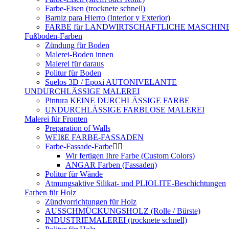
Farbe-Eisen (trocknete schnell)
Barniz para Hierro (Interior y Exterior)
FARBE für LANDWIRTSCHAFTLICHE MASCHIN
Fußboden-Farben
Zündung für Boden
Malerei-Boden innen
Malerei für daraus
Politur für Boden
Suelos 3D / Epoxi AUTONIVELANTE
UNDURCHLÄSSIGE MALEREI
Pintura KEINE DURCHLÄSSIGE FARBE
UNDURCHLÄSSIGE FARBLOSE MALEREI
Malerei für Fronten
Preparation of Walls
WEIßE FARBE-FASSADEN
Farbe-Fassade-Farbe
Wir fertigen Ihre Farbe (Custom Colors)
ANGAR Farben (Fassaden)
Politur für Wände
Atmungsaktive Silikat- und PLIOLITE-Beschichtungen
Farben für Holz
Zündvorrichtungen für Holz
AUSSCHMÜCKUNGSHOLZ (Rolle / Bürste)
INDUSTRIEMALEREI (trocknete schnell)