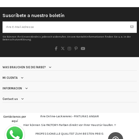
Suscríbete a nuestro boletín
Sie können Ihr Einverständnis jederzeit widerrufen. Unsere Kontaktinformationen finden Sie u. a. in der
Datenschutzerklärung.
WAS BRAUCHEN SIE DIE FARBE?
MI CUENTA
INFORMACION
Contact us
Ihre Online-Lackiererei.- PINTURAS ANGAR
Contáctanos por
aquí
Hier können Sie FACTORY-Farben direkt vor Ihrer Haustür kaufen. !!
PROFESSIONELLE QUALITÄT ZUM BESTEN PREIS