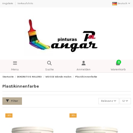
Angebote
Verkaufshits
Deutsch
0
Menu
Suche
Anmelden
Warenkorb
Startseite
DEKORATIVE MALEREI
WEISSE Wände malen
Plastikinnenfarbe
Plastikinnenfarbe
Filter
Relevanz
12
-30%
-30%