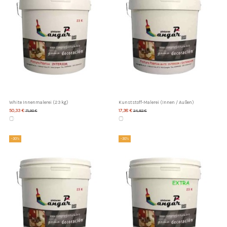
White Innenmalerei (23 kg)
Kunststoff-Malerei (Innen / Außen)
50,33 €
17,38 €
71,90 €
24,82 €
-30%
-30%