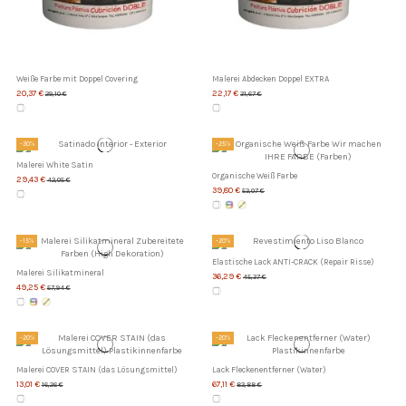
Weiße Farbe mit Doppel Covering
Malerei Abdecken Doppel EXTRA
20,37 €
22,17 €
29,10 €
31,67 €
-30%
-25%
Malerei White Satin
Organische Weiß Farbe
29,43 €
42,05 €
39,80 €
53,07 €
-15%
-20%
Elastische Lack ANTI-CRACK (Repair Risse)
Malerei Silikatmineral
36,29 €
45,37 €
49,25 €
57,94 €
-20%
-20%
Malerei COVER STAIN (das Lösungsmittel)
Lack Fleckenentferner (Water)
13,01 €
67,11 €
16,26 €
83,88 €