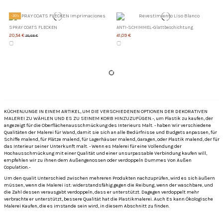
-20%
SPRAY COATS FLECKEN
ANTI-SCHIMMEL-Glattbeschichtung
20,54 €
41,09 €
25,68 €
KÜCHENJUNGE IN EINEM ARTIKEL, UM DIE VERSCHIEDENEN OPTIONEN DER DEKORATIVEN
MALEREI ZU WÄHLEN UND ES ZU SEINEM KORB HINZUZUFÜGEN.-, um Plastik zu kaufen, der
angezeigt für die Oberflächenausschmückung des Interieurs Malt. - haben Wir verschiedene
Qualitäten der Malerei für Wand, damit sie sich an alle Bedürfnisse und Budgets anpassen, für
Schiffe malend, für Plätze malend, für Lagerhäuser malend, Garagen, oder Plastik malend, der für
das Interieur seiner Unterkunft malt. - Wenn es Malerei für eine Vollendung der
Hochausschmückung mit einer Qualität und einer unsurpassable Verbindung kaufen will,
empfehlen wir zu ihnen dem Außengenossen oder verdoppeln Dummes Von Außen
Copulation.-
Um den qualit Unterschied zwischen mehreren Produkten nachzuprüfen, wird es sich äußern
müssen, wenn die Malerei ist: widerstandsfähig gegen die Reibung, wenn der waschbare, und
die Zahl dessen verausgabt verdoppeln, dass er unterstützt. Dagegen verdoppelt mehr
verbrachte er unterstützt, bessere Qualität hat die Plastikmalerei. Auch Es kann Ökologische
Malerei Kaufen, die es imstande sein wird, in diesem Abschnitt zu finden.