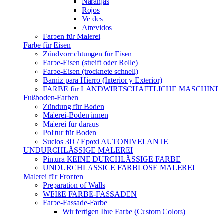
Naranjas
Rojos
Verdes
Atrevidos
Farben für Malerei
Farbe für Eisen
Zündvorrichtungen für Eisen
Farbe-Eisen (streift oder Rolle)
Farbe-Eisen (trocknete schnell)
Barniz para Hierro (Interior y Exterior)
FARBE für LANDWIRTSCHAFTLICHE MASCHIN
Fußboden-Farben
Zündung für Boden
Malerei-Boden innen
Malerei für daraus
Politur für Boden
Suelos 3D / Epoxi AUTONIVELANTE
UNDURCHLÄSSIGE MALEREI
Pintura KEINE DURCHLÄSSIGE FARBE
UNDURCHLÄSSIGE FARBLOSE MALEREI
Malerei für Fronten
Preparation of Walls
WEIßE FARBE-FASSADEN
Farbe-Fassade-Farbe
Wir fertigen Ihre Farbe (Custom Colors)