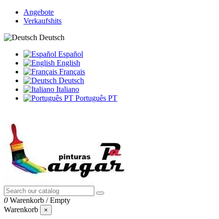
Angebote
Verkaufshits
Deutsch
Español
English
Français
Deutsch
Italiano
Português PT
0
Warenkorb
/
Empty
Warenkorb
×