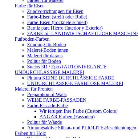
Farben für Malerei
Farbe für Eisen
Zündvorrichtungen für Eisen
Farbe-Eisen (streift oder Rolle)
Farbe-Eisen (trocknete schnell)
Barniz para Hierro (Interior y Exterior)
FARBE für LANDWIRTSCHAFTLICHE MASCHIN
Fußboden-Farben
Zündung für Boden
Malerei-Boden innen
Malerei für daraus
Politur für Boden
Suelos 3D / Epoxi AUTONIVELANTE
UNDURCHLÄSSIGE MALEREI
Pintura KEINE DURCHLÄSSIGE FARBE
UNDURCHLÄSSIGE FARBLOSE MALEREI
Malerei für Fronten
Preparation of Walls
WEIßE FARBE-FASSADEN
Farbe-Fassade-Farbe
Wir fertigen Ihre Farbe (Custom Colors)
ANGAR Farben (Fassaden)
Politur für Wände
Atmungsaktive Silikat- und PLIOLITE-Beschichtungen
Farben für Holz