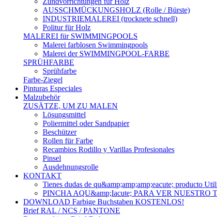
Zündvorrichtungen für Holz
AUSSCHMÜCKUNGSHOLZ (Rolle / Bürste)
INDUSTRIEMALEREI (trocknete schnell)
Politur für Holz
MALEREI für SWIMMINGPOOLS
Malerei farblosen Swimmingpools
Malerei der SWIMMINGPOOL-FARBE
SPRÜHFARBE
Sprühfarbe
Farbe-Ziegel
Pinturas Especiales
Malzubehör
ZUSÄTZE, UM ZU MALEN
Lösungsmittel
Poliermittel oder Sandpapier
Beschützer
Rollen für Farbe
Recambios Rodillo y Varillas Profesionales
Pinsel
Ausdehnungsrolle
KONTAKT
Tienes dudas de qu&amp;amp;amp;eacute; produc
PINCHA AQU&amp;Iacute; PARA VER NUESTRO
DOWNLOAD Farbige Buchstaben KOSTENLOS!
Brief RAL / NCS / PANTONE