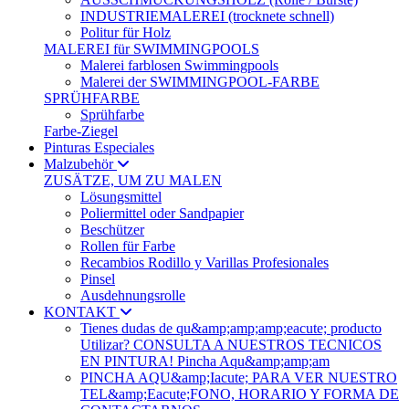
INDUSTRIEMALEREI (trocknete schnell)
Politur für Holz
MALEREI für SWIMMINGPOOLS
Malerei farblosen Swimmingpools
Malerei der SWIMMINGPOOL-FARBE
SPRÜHFARBE
Sprühfarbe
Farbe-Ziegel
Pinturas Especiales
Malzubehör
ZUSÄTZE, UM ZU MALEN
Lösungsmittel
Poliermittel oder Sandpapier
Beschützer
Rollen für Farbe
Recambios Rodillo y Varillas Profesionales
Pinsel
Ausdehnungsrolle
KONTAKT
Tienes dudas de qu&amp;amp;amp;eacute; producto
Utilizar? CONSULTA A NUESTROS TECNICOS
EN PINTURA! Pincha Aqu&amp;amp;am
PINCHA AQU&amp;Iacute; PARA VER NUESTRO
TEL&amp;Eacute;FONO, HORARIO Y FORMA DE