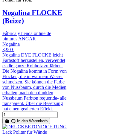
Nogalina FLOCKE
(Beize)
Fábrica y tienda online de
pinturas ANGAR
Nogalina
3,90 €
Nogalina DYE FLOCKE leicht
Farbstoff herzustellen, verwendet
es die ganze Rohholz zu färben.
Die Nogalina kommt in Form von
Flocken, die in warmem Wasser
schmelzen. Sie können die Farbe
von Nussbaum, durch die Medien
erhalten, nach den dunklen
Nussbaum Farbton requerida- alle
transparent. Über die Besetzung
hat einen gealterten Effekt.
In den Warenkorb