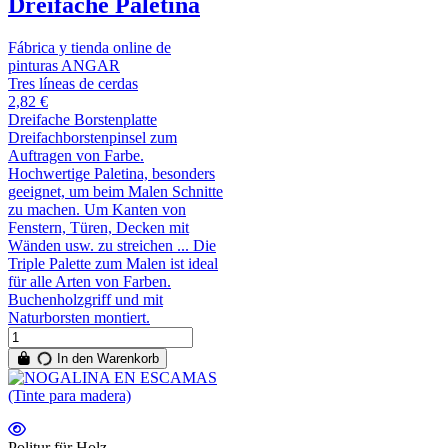
Dreifache Paletina
Fábrica y tienda online de
pinturas ANGAR
Tres líneas de cerdas
2,82 €
Dreifache Borstenplatte
Dreifachborstenpinsel zum
Auftragen von Farbe.
Hochwertige Paletina, besonders
geeignet, um beim Malen Schnitte
zu machen. Um Kanten von
Fenstern, Türen, Decken mit
Wänden usw. zu streichen ... Die
Triple Palette zum Malen ist ideal
für alle Arten von Farben.
Buchenholzgriff und mit
Naturborsten montiert.
In den Warenkorb
Politur für Holz