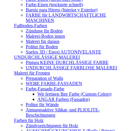
Farbe-Eisen (trocknete schnell)
Barniz para Hierro (Interior y Exterior)
FARBE für LANDWIRTSCHAFTLICHE
MASCHINEN
Fußboden-Farben
Zündung für Boden
Malerei-Boden innen
Malerei für daraus
Politur für Boden
Suelos 3D / Epoxi AUTONIVELANTE
UNDURCHLÄSSIGE MALEREI
Pintura KEINE DURCHLÄSSIGE FARBE
UNDURCHLÄSSIGE FARBLOSE MALEREI
Malerei für Fronten
Preparation of Walls
WEIßE FARBE-FASSADEN
Farbe-Fassade-Farbe
Wir fertigen Ihre Farbe (Custom Colors)
ANGAR Farben (Fassaden)
Politur für Wände
Atmungsaktive Silikat- und PLIOLITE-
Beschichtungen
Farben für Holz
Zündvorrichtungen für Holz
AUSSCHMÜCKUNGSHOLZ (Rolle / Bürste)