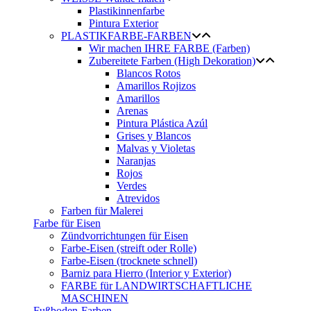
Plastikinnenfarbe
Pintura Exterior
PLASTIKFARBE-FARBEN
Wir machen IHRE FARBE (Farben)
Zubereitete Farben (High Dekoration)
Blancos Rotos
Amarillos Rojizos
Amarillos
Arenas
Pintura Plástica Azúl
Grises y Blancos
Malvas y Violetas
Naranjas
Rojos
Verdes
Atrevidos
Farben für Malerei
Farbe für Eisen
Zündvorrichtungen für Eisen
Farbe-Eisen (streift oder Rolle)
Farbe-Eisen (trocknete schnell)
Barniz para Hierro (Interior y Exterior)
FARBE für LANDWIRTSCHAFTLICHE
MASCHINEN
Fußboden-Farben