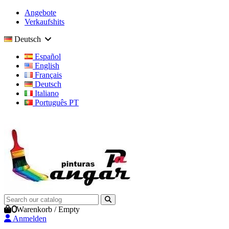
Angebote
Verkaufshits
Deutsch
Español
English
Français
Deutsch
Italiano
Português PT
0
Warenkorb
/
Empty
Anmelden