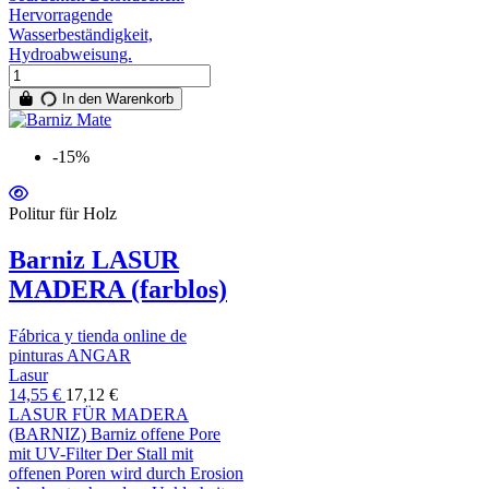
Hervorragende
Wasserbeständigkeit,
Hydroabweisung.
In den Warenkorb
-15%
Politur für Holz
Barniz LASUR
MADERA (farblos)
Fábrica y tienda online de
pinturas ANGAR
Lasur
14,55 €
17,12 €
LASUR FÜR MADERA
(BARNIZ) Barniz offene Pore
mit UV-Filter Der Stall mit
offenen Poren wird durch Erosion