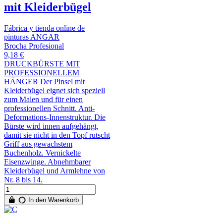
mit Kleiderbügel
Fábrica y tienda online de
pinturas ANGAR
Brocha Profesional
9,18 €
DRUCKBÜRSTE MIT
PROFESSIONELLEM
HÄNGER Der Pinsel mit
Kleiderbügel eignet sich speziell
zum Malen und für einen
professionellen Schnitt. Anti-
Deformations-Innenstruktur. Die
Bürste wird innen aufgehängt,
damit sie nicht in den Topf rutscht
Griff aus gewachstem
Buchenholz. Vernickelte
Eisenzwinge. Abnehmbarer
Kleiderbügel und Armlehne von
Nr. 8 bis 14.
In den Warenkorb