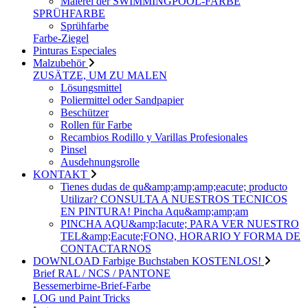
Malerei der SWIMMINGPOOL-FARBE
SPRÜHFARBE
Sprühfarbe
Farbe-Ziegel
Pinturas Especiales
Malzubehör
ZUSÄTZE, UM ZU MALEN
Lösungsmittel
Poliermittel oder Sandpapier
Beschützer
Rollen für Farbe
Recambios Rodillo y Varillas Profesionales
Pinsel
Ausdehnungsrolle
KONTAKT
Tienes dudas de qu&amp;amp;amp;eacute; producto
Utilizar? CONSULTA A NUESTROS TECNICOS
EN PINTURA! Pincha Aqu&amp;amp;am
PINCHA AQU&amp;Iacute; PARA VER NUESTRO
TEL&amp;Eacute;FONO, HORARIO Y FORMA DE
CONTACTARNOS
DOWNLOAD Farbige Buchstaben KOSTENLOS!
Brief RAL / NCS / PANTONE
Bessemerbirne-Brief-Farbe
LOG und Paint Tricks