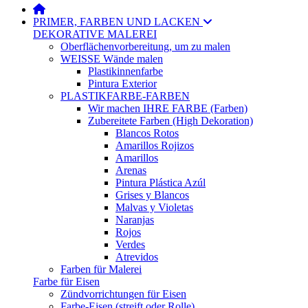
PRIMER, FARBEN UND LACKEN
DEKORATIVE MALEREI
Oberflächenvorbereitung, um zu malen
WEISSE Wände malen
Plastikinnenfarbe
Pintura Exterior
PLASTIKFARBE-FARBEN
Wir machen IHRE FARBE (Farben)
Zubereitete Farben (High Dekoration)
Blancos Rotos
Amarillos Rojizos
Amarillos
Arenas
Pintura Plástica Azúl
Grises y Blancos
Malvas y Violetas
Naranjas
Rojos
Verdes
Atrevidos
Farben für Malerei
Farbe für Eisen
Zündvorrichtungen für Eisen
Farbe-Eisen (streift oder Rolle)