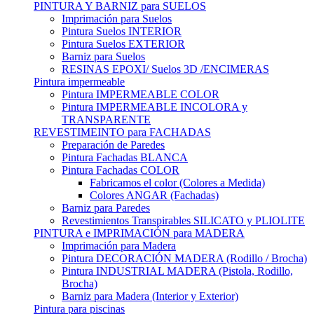
PINTURA Y BARNIZ para SUELOS
Imprimación para Suelos
Pintura Suelos INTERIOR
Pintura Suelos EXTERIOR
Barniz para Suelos
RESINAS EPOXI/ Suelos 3D /ENCIMERAS
Pintura impermeable
Pintura IMPERMEABLE COLOR
Pintura IMPERMEABLE INCOLORA y
TRANSPARENTE
REVESTIMEINTO para FACHADAS
Preparación de Paredes
Pintura Fachadas BLANCA
Pintura Fachadas COLOR
Fabricamos el color (Colores a Medida)
Colores ANGAR (Fachadas)
Barniz para Paredes
Revestimientos Transpirables SILICATO y PLIOLITE
PINTURA e IMPRIMACIÓN para MADERA
Imprimación para Madera
Pintura DECORACIÓN MADERA (Rodillo / Brocha)
Pintura INDUSTRIAL MADERA (Pistola, Rodillo,
Brocha)
Barniz para Madera (Interior y Exterior)
Pintura para piscinas