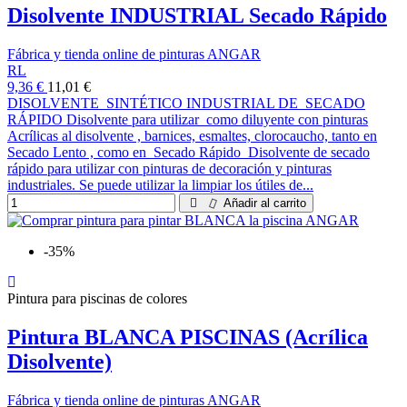
Disolvente INDUSTRIAL Secado Rápido
Fábrica y tienda online de pinturas ANGAR
RL
9,36 €
11,01 €
DISOLVENTE SINTÉTICO INDUSTRIAL DE SECADO
RÁPIDO Disolvente para utilizar como diluyente con pinturas
Acrílicas al disolvente , barnices, esmaltes, clorocaucho, tanto en
Secado Lento , como en Secado Rápido Disolvente de secado
rápido para utilizar con pinturas de decoración y pinturas
industriales. Se puede utilizar la limpiar los útiles de...
Añadir al carrito
-35%
Pintura para piscinas de colores
Pintura BLANCA PISCINAS (Acrílica
Disolvente)
Fábrica y tienda online de pinturas ANGAR