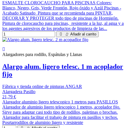
ESMALTE CLOROCAUCHO PARA PISCINAS Colores:
Blanco, Negro, Gris, Verde Frontón, Rojo óxido y Azúl Piscinas -
Acabado Satinado Pintura que se recomienda para PINTAR,
DECORAR Y PROTEGER todo tipo de piscinas de Hormigón.
Pintura de clorocaucho para piscinas, resistente a la luz, al agua y a
los agentes agresivos de los productos de limpieza de las...
Añadir al carrito
Alargadores para rodillo, Espátulas y Llanas
Alargo alum. ligero telesc. 1 m acoplador
fijo
Fábrica y tienda online de pinturas ANGAR
Alargadera Pasillo
21,79 €
Alargador aluminio ligero telescopico 1 metros para PASILLOS
Alargador de aluminio ligero telescopico 1 metros, acoplador fijo.
Sirve para adaptar casi todo tipo de rodillos, paletinas o brochas.
Alargador para facilitar el trabajo de pintura en pasillos y techos.
Posrtarrodillos de aluminio ligero y resistente