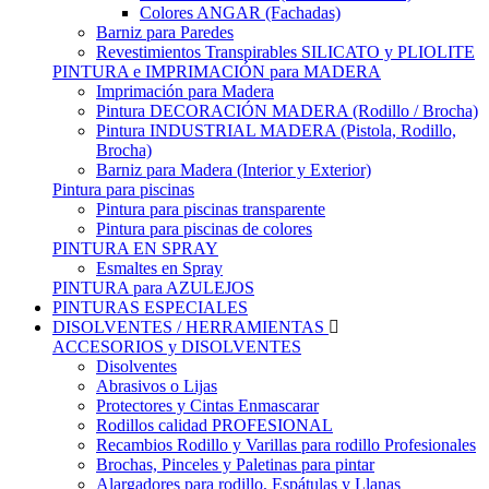
Colores ANGAR (Fachadas)
Barniz para Paredes
Revestimientos Transpirables SILICATO y PLIOLITE
PINTURA e IMPRIMACIÓN para MADERA
Imprimación para Madera
Pintura DECORACIÓN MADERA (Rodillo / Brocha)
Pintura INDUSTRIAL MADERA (Pistola, Rodillo,
Brocha)
Barniz para Madera (Interior y Exterior)
Pintura para piscinas
Pintura para piscinas transparente
Pintura para piscinas de colores
PINTURA EN SPRAY
Esmaltes en Spray
PINTURA para AZULEJOS
PINTURAS ESPECIALES
DISOLVENTES / HERRAMIENTAS
ACCESORIOS y DISOLVENTES
Disolventes
Abrasivos o Lijas
Protectores y Cintas Enmascarar
Rodillos calidad PROFESIONAL
Recambios Rodillo y Varillas para rodillo Profesionales
Brochas, Pinceles y Paletinas para pintar
Alargadores para rodillo, Espátulas y Llanas