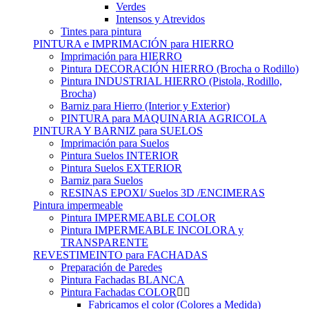
Verdes
Intensos y Atrevidos
Tintes para pintura
PINTURA e IMPRIMACIÓN para HIERRO
Imprimación para HIERRO
Pintura DECORACIÓN HIERRO (Brocha o Rodillo)
Pintura INDUSTRIAL HIERRO (Pistola, Rodillo,
Brocha)
Barniz para Hierro (Interior y Exterior)
PINTURA para MAQUINARIA AGRICOLA
PINTURA Y BARNIZ para SUELOS
Imprimación para Suelos
Pintura Suelos INTERIOR
Pintura Suelos EXTERIOR
Barniz para Suelos
RESINAS EPOXI/ Suelos 3D /ENCIMERAS
Pintura impermeable
Pintura IMPERMEABLE COLOR
Pintura IMPERMEABLE INCOLORA y
TRANSPARENTE
REVESTIMEINTO para FACHADAS
Preparación de Paredes
Pintura Fachadas BLANCA
Pintura Fachadas COLOR
Fabricamos el color (Colores a Medida)