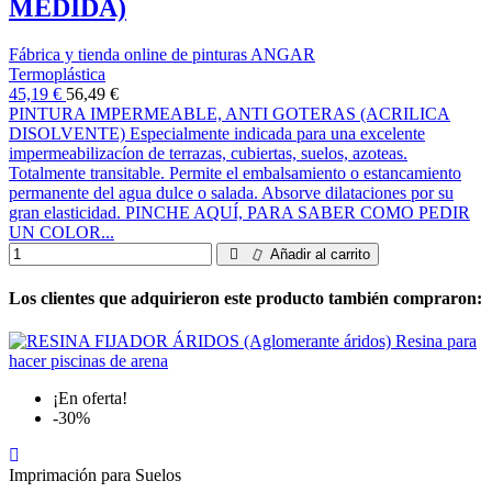
MEDIDA)
Fábrica y tienda online de pinturas ANGAR
Termoplástica
45,19 €
56,49 €
PINTURA IMPERMEABLE, ANTI GOTERAS (ACRILICA
DISOLVENTE) Especialmente indicada para una excelente
impermeabilizacíon de terrazas, cubiertas, suelos, azoteas.
Totalmente transitable. Permite el embalsamiento o estancamiento
permanente del agua dulce o salada. Absorve dilataciones por su
gran elasticidad. PINCHE AQUÍ, PARA SABER COMO PEDIR
UN COLOR...
Añadir al carrito
Los clientes que adquirieron este producto también compraron:
¡En oferta!
-30%
Imprimación para Suelos