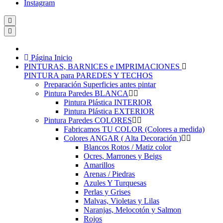
Instagram
Página Inicio
PINTURAS, BARNICES e IMPRIMACIONES
PINTURA para PAREDES Y TECHOS
Preparación Superficies antes pintar
Pintura Paredes BLANCA
Pintura Plástica INTERIOR
Pintura Plástica EXTERIOR
Pintura Paredes COLORES
Fabricamos TU COLOR (Colores a medida)
Colores ANGAR ( Alta Decoración )
Blancos Rotos / Matiz color
Ocres, Marrones y Beigs
Amarillos
Arenas / Piedras
Azules Y Turquesas
Perlas y Grises
Malvas, Violetas y Lilas
Naranjas, Melocotón y Salmon
Rojos