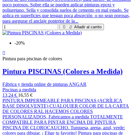
poco porosos. Sobre ella se pueden aplicar pinturas epoxi y
poliuretano. Sella y consolida suelos de cemento en mal estado. Se
aplica en superficies que tengan poca absorción o no sean porosas,
para asegurar el anclaje posterior de la...
Añadir al carrito
-20%
Pintura para piscinas de colores
Pintura PISCINAS (Colores a Medida)
Fábrica y tienda online de pinturas ANGAR
Piscinas a medida
13,24 €
16,55 €
PINTURA IMPERMEABLE PARA PISCINAS (ACRÍLICA
BASE DISOLVENTE) CUALQUIER COLOR DE LA CARTA
DE COLORES RAL HACEMOS COLORES
PERSONALIZADOS, Fabricamos a medida TOTALMENTE
COMPATIBLE PARA PINTAR ENCIMA DE PINTURA
PISCINA DE CLOROCAUCHO. Turquesa, arena, azul, verde:
colores para dibujar. ¡ Elige tu favorito! Pintura para piscinas de