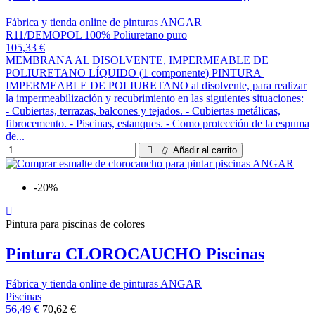
Fábrica y tienda online de pinturas ANGAR
R11/DEMOPOL 100% Poliuretano puro
105,33 €
MEMBRANA AL DISOLVENTE, IMPERMEABLE DE
POLIURETANO LÍQUIDO (1 componente) PINTURA
IMPERMEABLE DE POLIURETANO al disolvente, para realizar
la impermeabilización y recubrimiento en las siguientes situaciones:
- Cubiertas, terrazas, balcones y tejados. - Cubiertas metálicas,
fibrocemento. - Piscinas, estanques. - Como protección de la espuma
de...
Añadir al carrito
-20%
Pintura para piscinas de colores
Pintura CLOROCAUCHO Piscinas
Fábrica y tienda online de pinturas ANGAR
Piscinas
56,49 €
70,62 €