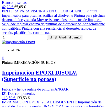
Blanco_piscinas
42,28 €
65,05 €
PINTURA PARA PISCINAS EN COLOR BLANCO Pintura
impermeable para piscinas acrílica al disolvente Pintura para piscinas
de agua dulce y salada Muy resistente a los productos de limpieza.
Se puede repintar encima de pinturas de clorocaucho, son totalmente
compatibles. Pintura con alta resistencia al desgaste, rapidez de
secado, plastificado, con buena...
Añadir al carrito
-15%
Pintura IMPRIMACIÓN SUELOS
Imprimación EPOXI DISOLV.
(Superficie no porosa)
Fábrica y tienda online de pinturas ANGAR
I21 Dos componentes
113,50 €
133,53 €
IMPRIMACIÓN EPOXI 2C AL DISOLVENTE Imprimación de
epoxi de dos componentes, INCOLORA, para suelos de hormigón