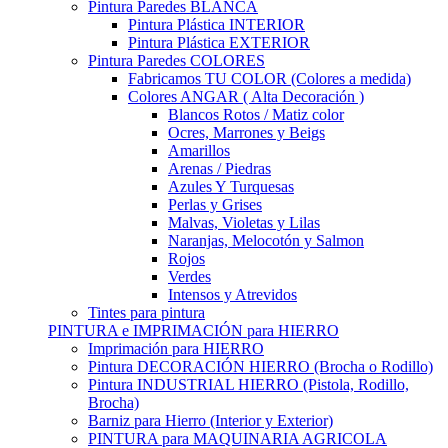
Pintura Paredes BLANCA
Pintura Plástica INTERIOR
Pintura Plástica EXTERIOR
Pintura Paredes COLORES
Fabricamos TU COLOR (Colores a medida)
Colores ANGAR ( Alta Decoración )
Blancos Rotos / Matiz color
Ocres, Marrones y Beigs
Amarillos
Arenas / Piedras
Azules Y Turquesas
Perlas y Grises
Malvas, Violetas y Lilas
Naranjas, Melocotón y Salmon
Rojos
Verdes
Intensos y Atrevidos
Tintes para pintura
PINTURA e IMPRIMACIÓN para HIERRO
Imprimación para HIERRO
Pintura DECORACIÓN HIERRO (Brocha o Rodillo)
Pintura INDUSTRIAL HIERRO (Pistola, Rodillo,
Brocha)
Barniz para Hierro (Interior y Exterior)
PINTURA para MAQUINARIA AGRICOLA