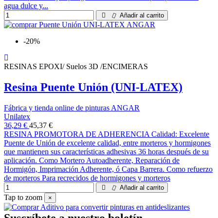
agua dulce y...
Añadir al carrito
-20%
RESINAS EPOXI/ Suelos 3D /ENCIMERAS
Resina Puente Unión (UNI-LATEX)
Fábrica y tienda online de pinturas ANGAR
Unilatex
36,29 €
45,37 €
RESINA PROMOTORA DE ADHERENCIA Calidad: Excelente
Puente de Unión de excelente calidad, entre morteros y hormigones
que mantienen sus características adhesivas 36 horas después de su
aplicación. Como Mortero Autoadherente, Reparación de
Hormigón, Imprimación Adherente, ó Capa Barrera. Como refuerzo
de morteros Para recrecidos de hormigones y morteros
Añadir al carrito
Tap to zoom
×
Suscríbete a nuestro boletín