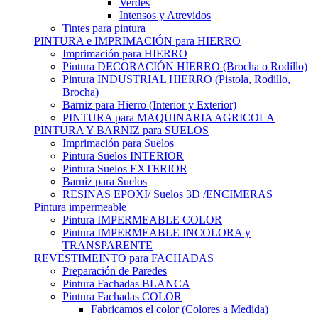
Verdes
Intensos y Atrevidos
Tintes para pintura
PINTURA e IMPRIMACIÓN para HIERRO
Imprimación para HIERRO
Pintura DECORACIÓN HIERRO (Brocha o Rodillo)
Pintura INDUSTRIAL HIERRO (Pistola, Rodillo,
Brocha)
Barniz para Hierro (Interior y Exterior)
PINTURA para MAQUINARIA AGRICOLA
PINTURA Y BARNIZ para SUELOS
Imprimación para Suelos
Pintura Suelos INTERIOR
Pintura Suelos EXTERIOR
Barniz para Suelos
RESINAS EPOXI/ Suelos 3D /ENCIMERAS
Pintura impermeable
Pintura IMPERMEABLE COLOR
Pintura IMPERMEABLE INCOLORA y
TRANSPARENTE
REVESTIMEINTO para FACHADAS
Preparación de Paredes
Pintura Fachadas BLANCA
Pintura Fachadas COLOR
Fabricamos el color (Colores a Medida)