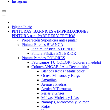
Instagram
Página Inicio
PINTURAS, BARNICES e IMPRIMACIONES
PINTURA para PAREDES Y TECHOS
Preparación Superficies antes pintar
Pintura Paredes BLANCA
Pintura Plástica INTERIOR
Pintura Plástica EXTERIOR
Pintura Paredes COLORES
Fabricamos TU COLOR (Colores a medida)
Colores ANGAR ( Alta Decoración )
Blancos Rotos / Matiz color
Ocres, Marrones y Beigs
Amarillos
Arenas / Piedras
Azules Y Turquesas
Perlas y Grises
Malvas, Violetas y Lilas
Naranjas, Melocotón y Salmon
Rojos