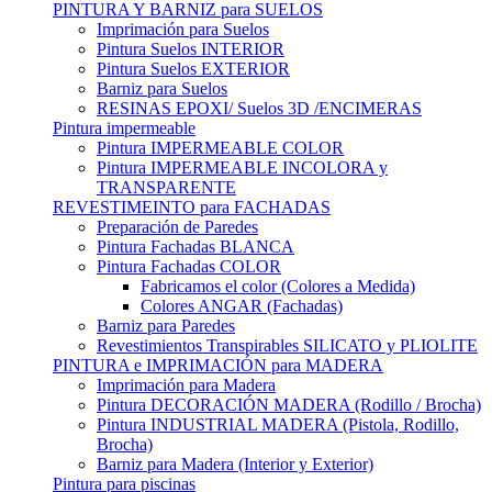
PINTURA Y BARNIZ para SUELOS
Imprimación para Suelos
Pintura Suelos INTERIOR
Pintura Suelos EXTERIOR
Barniz para Suelos
RESINAS EPOXI/ Suelos 3D /ENCIMERAS
Pintura impermeable
Pintura IMPERMEABLE COLOR
Pintura IMPERMEABLE INCOLORA y
TRANSPARENTE
REVESTIMEINTO para FACHADAS
Preparación de Paredes
Pintura Fachadas BLANCA
Pintura Fachadas COLOR
Fabricamos el color (Colores a Medida)
Colores ANGAR (Fachadas)
Barniz para Paredes
Revestimientos Transpirables SILICATO y PLIOLITE
PINTURA e IMPRIMACIÓN para MADERA
Imprimación para Madera
Pintura DECORACIÓN MADERA (Rodillo / Brocha)
Pintura INDUSTRIAL MADERA (Pistola, Rodillo,
Brocha)
Barniz para Madera (Interior y Exterior)
Pintura para piscinas