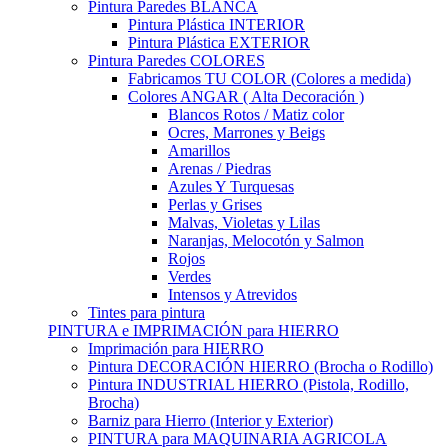
Pintura Paredes BLANCA
Pintura Plástica INTERIOR
Pintura Plástica EXTERIOR
Pintura Paredes COLORES
Fabricamos TU COLOR (Colores a medida)
Colores ANGAR ( Alta Decoración )
Blancos Rotos / Matiz color
Ocres, Marrones y Beigs
Amarillos
Arenas / Piedras
Azules Y Turquesas
Perlas y Grises
Malvas, Violetas y Lilas
Naranjas, Melocotón y Salmon
Rojos
Verdes
Intensos y Atrevidos
Tintes para pintura
PINTURA e IMPRIMACIÓN para HIERRO
Imprimación para HIERRO
Pintura DECORACIÓN HIERRO (Brocha o Rodillo)
Pintura INDUSTRIAL HIERRO (Pistola, Rodillo,
Brocha)
Barniz para Hierro (Interior y Exterior)
PINTURA para MAQUINARIA AGRICOLA