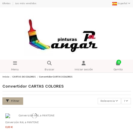
Ofertas
Los más vendidos
Español
0
Menu
Buscar
Iniciar sesión
Carrito
Inicio
CARTAS DE COLORES
Convertidor CARTAS COLORES
Convertidor CARTAS COLORES
Filtrar
Relevancia
1
Conversión RAL a PANTONE
0,00 €