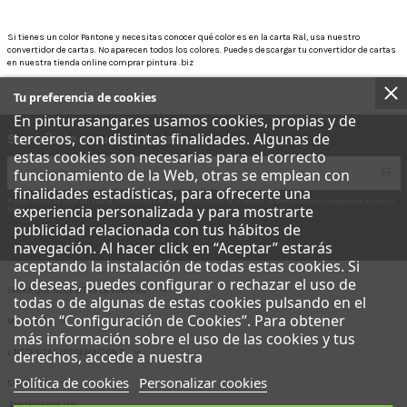
Si tienes un color Pantone y necesitas conocer qué color es en la carta Ral, usa nuestro
convertidor de cartas. No aparecen todos los colores. Puedes descargar tu convertidor de cartas
en nuestra tienda online comprar pintura .biz
Tu preferencia de cookies
En pinturasangar.es usamos cookies, propias y de
terceros, con distintas finalidades. Algunas de
Suscríbete a nuestro boletín
estas cookies son necesarias para el correcto
funcionamiento de la Web, otras se emplean con
finalidades estadísticas, para ofrecerte una
Puede darse de baja en cualquier momento. Para ello, consulte nuestra información de contacto en el aviso
experiencia personalizada y para mostrarte
legal.
publicidad relacionada con tus hábitos de
navegación. Al hacer click en “Aceptar” estarás
aceptando la instalación de todas estas cookies. Si
lo deseas, puedes configurar o rechazar el uso de
¿PARA QUÉ NECESITAS LA PINTURA?
todas o de algunas de estas cookies pulsando en el
botón “Configuración de Cookies”. Para obtener
MI CUENTA
más información sobre el uso de las cookies y tus
derechos, accede a nuestra
¿ NECESITAS INFORMACIÓN ?
Política de cookies
Personalizar cookies
CONTACTO
Contáctanos por