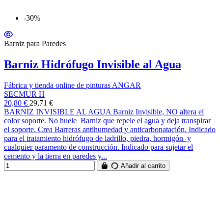
-30%
Barniz para Paredes
Barniz Hidrófugo Invisible al Agua
Fábrica y tienda online de pinturas ANGAR
SECMUR H
20,80 €
29,71 €
BARNIZ INVISIBLE AL AGUA Barniz Invisible, NO altera el
color soporte. No huele Barniz que repele el agua y deja transpirar
el soporte. Crea Barreras antihumedad y anticarbonatación. Indicado
para el tratamiento hidrófugo de ladrillo, piedra, hormigón y
cualquier paramento de construcción. Indicado para sujetar el
cemento y la tierra en paredes y...
Añadir al carrito