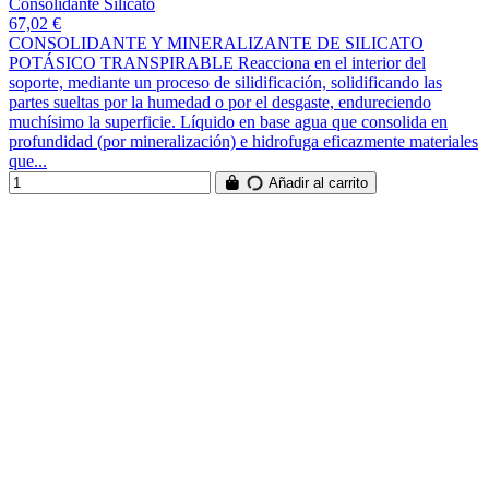
Consolidante Silicato
67,02 €
CONSOLIDANTE Y MINERALIZANTE DE SILICATO
POTÁSICO TRANSPIRABLE Reacciona en el interior del
soporte, mediante un proceso de silidificación, solidificando las
partes sueltas por la humedad o por el desgaste, endureciendo
muchísimo la superficie. Líquido en base agua que consolida en
profundidad (por mineralización) e hidrofuga eficazmente materiales
que...
Añadir al carrito