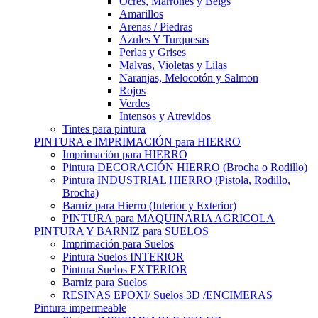
Ocres, Marrones y Beigs
Amarillos
Arenas / Piedras
Azules Y Turquesas
Perlas y Grises
Malvas, Violetas y Lilas
Naranjas, Melocotón y Salmon
Rojos
Verdes
Intensos y Atrevidos
Tintes para pintura
PINTURA e IMPRIMACIÓN para HIERRO
Imprimación para HIERRO
Pintura DECORACIÓN HIERRO (Brocha o Rodillo)
Pintura INDUSTRIAL HIERRO (Pistola, Rodillo,
Brocha)
Barniz para Hierro (Interior y Exterior)
PINTURA para MAQUINARIA AGRICOLA
PINTURA Y BARNIZ para SUELOS
Imprimación para Suelos
Pintura Suelos INTERIOR
Pintura Suelos EXTERIOR
Barniz para Suelos
RESINAS EPOXI/ Suelos 3D /ENCIMERAS
Pintura impermeable