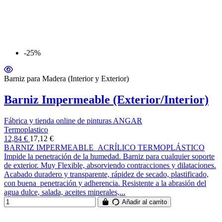
-25%
Barniz para Madera (Interior y Exterior)
Barniz Impermeable (Exterior/Interior)
Fábrica y tienda online de pinturas ANGAR
Termoplastico
12,84 €
17,12 €
BARNIZ IMPERMEABLE ACRÍLICO TERMOPLÁSTICO
Impide la penetración de la humedad. Barniz para cualquier soporte
de exterior. Muy Flexible, absorviendo contracciones y dilataciones.
Acabado duradero y transparente, rápidez de secado, plastificado,
con buena penetración y adherencia. Resistente a la abrasión del
agua dulce, salada, aceites minerales,...
Añadir al carrito