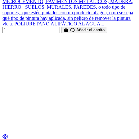
MICROCEMENTO, PAVIMENTOS METÁLICOS, MADERA,
HIERRO, SUELOS, MURALES, PAREDES, o todo tipo de
soportes, que estén pintados con un producto al agua, o no se sepa
qué tipo de pintura hay aplicada, sin peligro de remover la pintura
vieja. POLIURETANO ALIFÁTICO AL AGUA...
Añadir al carrito