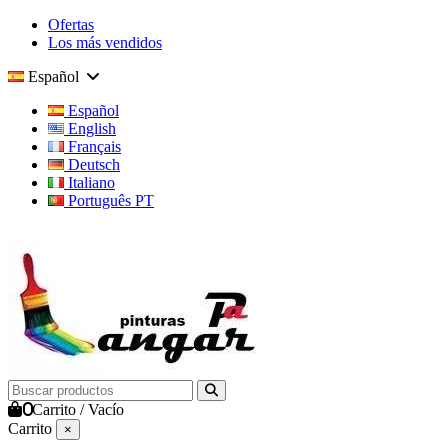
Ofertas
Los más vendidos
Español
Español
English
Français
Deutsch
Italiano
Português PT
0
Carrito
/
Vacío
Carrito
×