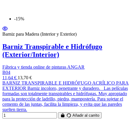
-15%
Barniz para Madera (Interior y Exterior)
Barniz Transpirable e Hidrófugo
(Exterior/Interior)
Fábrica y tienda online de pinturas ANGAR
B04
11,64 €
13,70 €
BARNIZ TRANSPIRABLE E HIDRÓFUGO ACRÍLICO PARA
EXTERIOR Barniz incoloro, penetrante y duradero. Las películas
formadas son totalmente transpirables e hidrófugas. Muy apropiado
para la protección de ladrillo, piedra, mampostería. Para sujetar el
cemento de las juntas, facilita la limpieza, y evita que las paredes
suelten tierra.
Añadir al carrito