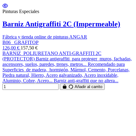
Pinturas Especiales
Barniz Antigraffiti 2C (Impermeable)
Fábrica y tienda online de pinturas ANGAR
B06_ GRAFITOP
126,00 €
157,50 €
BARNIZ POLIURETANO ANTI-GRAFFITI 2C
(PROTECTOR) Barniz antigraffiti para proteger muros, fachadas,
ascensores, suelos, paredes, trenes, metros... Recomendado para
Superficies de madera, hormigón, Mármol, Cemento, Porcelanas,
Piedra natural, Hierro, Acero galvanizado, Acero inoxidable,
Aluminio, Cobre, Acero... Barniz anti-graffiti que no altera...
Añadir al carrito