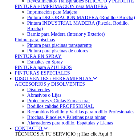
Revestimientos Transpirables SILICATO y PLIOLITE
PINTURA e IMPRIMACIÓN para MADERA
Imprimación para Madera
Pintura DECORACIÓN MADERA (Rodillo / Brocha)
Pintura INDUSTRIAL MADERA (Pistola, Rodillo,
Brocha)
Barniz para Madera (Interior y Exterior)
Pintura para piscinas
Pintura para piscinas transparente
Pintura para piscinas de colores
PINTURA EN SPRAY
Esmaltes en Spray
PINTURA para AZULEJOS
PINTURAS ESPECIALES
DISOLVENTES / HERRAMIENTAS
ACCESORIOS y DISOLVENTES
Disolventes
Abrasivos o Lijas
Protectores y Cintas Enmascarar
Rodillos calidad PROFESIONAL
Recambios Rodillo y Varillas para rodillo Profesionales
Brochas, Pinceles y Paletinas para pintar
Alargadores para rodillo, Espátulas y Llanas
CONTACTO
TÉCNICOS A TU SERVICIO
¡¡ Haz clic Aquí !!