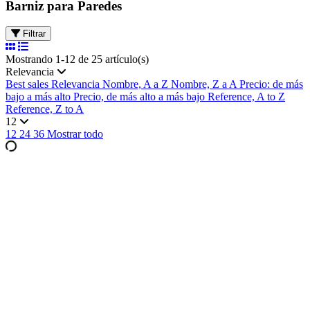
Barniz para Paredes
Filtrar
Mostrando 1-12 de 25 artículo(s)
Relevancia
Best sales
Relevancia
Nombre, A a Z
Nombre, Z a A
Precio: de más
bajo a más alto
Precio, de más alto a más bajo
Reference, A to Z
Reference, Z to A
12
12
24
36
Mostrar todo