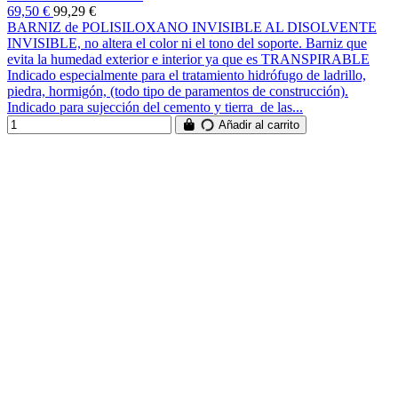
69,50 €
99,29 €
BARNIZ de POLISILOXANO INVISIBLE AL DISOLVENTE
INVISIBLE, no altera el color ni el tono del soporte. Barniz que
evita la humedad exterior e interior ya que es TRANSPIRABLE
Indicado especialmente para el tratamiento hidrófugo de ladrillo,
piedra, hormigón, (todo tipo de paramentos de construcción).
Indicado para sujección del cemento y tierra de las...
Añadir al carrito