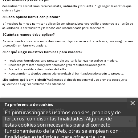
Generalmente encontrarás barnices
mate, satinado y brillante
. Elige según la estética que
quieras lograr.
¿Puedo aplicar barniz con pistola?
Sí, muchos barnices permiten aplicación con pistola, brocha o rodillo, ajustando la dilución de
acuerdo con la herramienta y la viscosidad recomendada por el fabricante.
¿Cuántas manos debo aplicar?
Se recomienda aplicar al menos
dos manos
, dejando secar entre cada una, para asegurar una
protección uniforme y duradera.
¿Por qué elegir nuestros barnices para madera?
Productos formulados para proteger sin ocultar la belleza natural de la madera.
Opciones para interiores y exteriores con gran resistencia al desgaste.
Acabados con diferentes niveles de brillo.
Asesoramiento técnico para ayudarte a elegir el barniz adecuado según tu proyecto.
¿No sabes qué barniz elegir?
Cuéntanos el tipo de madera y el uso previsto para que te
ayudemos a elegir el producto más adecuado.
Tu preferencia de cookies
Suscríbete a nuestro boletín
En pinturasangar.es usamos cookies, propias y de
terceros, con distintas finalidades. Algunas de
estas cookies son necesarias para el correcto
funcionamiento de la Web, otras se emplean con
Puede darse de baja en cualquier momento. Para ello, consulte nuestra información de contacto en el aviso
legal.
finalidades estadísticas, para ofrecerte una