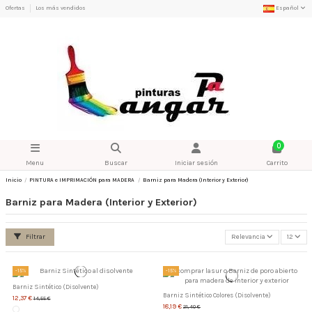
Ofertas
Los más vendidos
Español
0
Menu
Buscar
Iniciar sesión
Carrito
Inicio
PINTURA e IMPRIMACIÓN para MADERA
Barniz para Madera (Interior y Exterior)
Barniz para Madera (Interior y Exterior)
Filtrar
Relevancia
12
-15%
-15%
Barniz Sintético (Disolvente)
Barniz Sintético Colores (Disolvente)
12,37 €
14,55 €
18,19 €
21,40 €