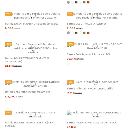
-15%
-15%
Barniz LASUR MADERA Disolvente (Incoloro)
Barniz LASUR MADERA (Colores)
14,55 €
21,83 €
17,12 €
25,68 €
-20%
-20%
Barniz Anti Rayado (Poliuretano 2C)
Barniz POLIURETANO DISOLVENTE (2
69,64 €
87,05 €
Componentes)
64,48 €
80,60 €
-20%
-20%
Barniz Poliuretano 1 Componente brillo
Barniz Antigraffiti 2C (Impermeable)
17,58 €
21,98 €
126,00 €
157,50 €
-20%
Barniz POLIURETANO DISOLVENTE (SEMI-
Barniz POLIURETANO AL AGUA (MATE 2C)
MATE 2C)
49,46 €