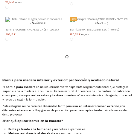
76,44 €
95,55 €
-20%
Barniz POLIURETANO AL AGUA (BRILLO 2C)
Barniz EPOXI DISOLVENTE 2C (Incoloro)
205,16 €
120,52 €
150,65 €
Barniz para madera interior y exterior: protección y acabado natural
El
barniz para madera
es un recubrimiento transparente o ligeramente tonal que protege la
superficie de la madera sin ocultar su belleza natural. A diferencia de una pintura, no cubre con
color opaco, sino que
realza vetas y textura
mientras ofrece resistencia al desgaste, humedad
y rayos UV según la formulación.
Esta categoría reúne barnices diseñados tanto para
uso en interior
como en
exterior
, con
diferentes niveles de brillo y grados de protección para que adaptes tu elección a la necesidad
de tu proyecto.
¿Por qué aplicar barniz en la madera?
Protege frente a la humedad
y manchas superficiales.
Mejora resistencia al desgaste
por uso continuado.