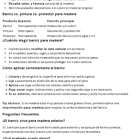
Resalta vetas y textura
natural de la madera.
Permite acabados decorativos sin cubrir el material original.
Barniz vs. pintura vs. protector para madera
Producto
Aspecto
Función principal
Barniz
Transparente o tonal
Protección sin cubrir
Pintura
Color opaco
Decoración y protección
Protector
Transparente
Protección básica contra agua y UV
¿Cuándo elegir barniz para madera?
Cuando quieres
resaltar la veta natural
sin ocultarla.
En muebles, puertas, vigas y carpintería decorativa.
En zonas con tránsito moderado que no requieran pintura opaca.
En exteriores donde sí se quiere proteger sin cubrir textura.
Cómo aplicar correctamente el barniz
Limpia
y desengrasa la superficie para eliminar polvo o grasa.
Lija
suavemente en dirección de la veta para abrir el poro.
Aplica
una capa uniforme con brocha, rodillo o pistola.
Deja secar
según indicaciones y aplica una segunda capa si es necesario.
Si es exterior,
realiza el proceso con condiciones secas y evita lluvia o alta humedad.
Tip técnico:
Si la madera está muy porosa o tiene grietas finas, primero aplica una
imprimación para madera
para mejorar la uniformidad antes del barniz.
Preguntas frecuentes
¿El barniz sirve para madera exterior?
Sí, siempre que el barniz esté formulado para exterior y se aplique de forma correcta,
especialmente con dos manos y en condiciones climáticas favorables.
¿Qué acabado puedo elegir?