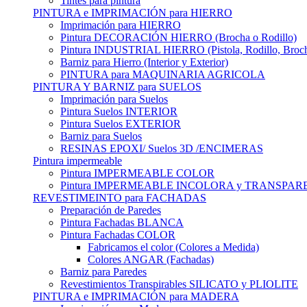
Tintes para pintura
PINTURA e IMPRIMACIÓN para HIERRO
Imprimación para HIERRO
Pintura DECORACIÓN HIERRO (Brocha o Rodillo)
Pintura INDUSTRIAL HIERRO (Pistola, Rodillo, Broc
Barniz para Hierro (Interior y Exterior)
PINTURA para MAQUINARIA AGRICOLA
PINTURA Y BARNIZ para SUELOS
Imprimación para Suelos
Pintura Suelos INTERIOR
Pintura Suelos EXTERIOR
Barniz para Suelos
RESINAS EPOXI/ Suelos 3D /ENCIMERAS
Pintura impermeable
Pintura IMPERMEABLE COLOR
Pintura IMPERMEABLE INCOLORA y TRANSPAR
REVESTIMEINTO para FACHADAS
Preparación de Paredes
Pintura Fachadas BLANCA
Pintura Fachadas COLOR
Fabricamos el color (Colores a Medida)
Colores ANGAR (Fachadas)
Barniz para Paredes
Revestimientos Transpirables SILICATO y PLIOLITE
PINTURA e IMPRIMACIÓN para MADERA