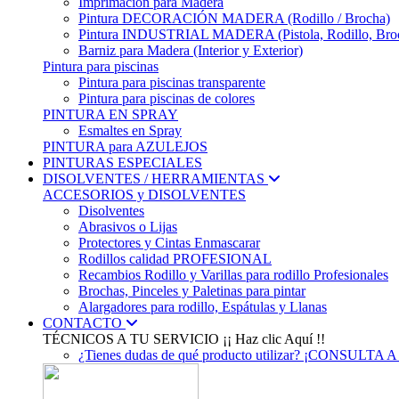
Imprimación para Madera
Pintura DECORACIÓN MADERA (Rodillo / Brocha)
Pintura INDUSTRIAL MADERA (Pistola, Rodillo, Bro
Barniz para Madera (Interior y Exterior)
Pintura para piscinas
Pintura para piscinas transparente
Pintura para piscinas de colores
PINTURA EN SPRAY
Esmaltes en Spray
PINTURA para AZULEJOS
PINTURAS ESPECIALES
DISOLVENTES / HERRAMIENTAS
ACCESORIOS y DISOLVENTES
Disolventes
Abrasivos o Lijas
Protectores y Cintas Enmascarar
Rodillos calidad PROFESIONAL
Recambios Rodillo y Varillas para rodillo Profesionales
Brochas, Pinceles y Paletinas para pintar
Alargadores para rodillo, Espátulas y Llanas
CONTACTO
TÉCNICOS A TU SERVICIO
¡¡ Haz clic Aquí !!
¿Tienes dudas de qué producto utilizar? ¡CONS