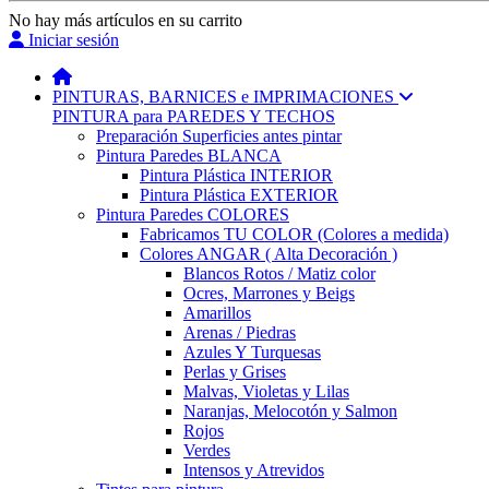
No hay más artículos en su carrito
Iniciar sesión
PINTURAS, BARNICES e IMPRIMACIONES
PINTURA para PAREDES Y TECHOS
Preparación Superficies antes pintar
Pintura Paredes BLANCA
Pintura Plástica INTERIOR
Pintura Plástica EXTERIOR
Pintura Paredes COLORES
Fabricamos TU COLOR (Colores a medida)
Colores ANGAR ( Alta Decoración )
Blancos Rotos / Matiz color
Ocres, Marrones y Beigs
Amarillos
Arenas / Piedras
Azules Y Turquesas
Perlas y Grises
Malvas, Violetas y Lilas
Naranjas, Melocotón y Salmon
Rojos
Verdes
Intensos y Atrevidos