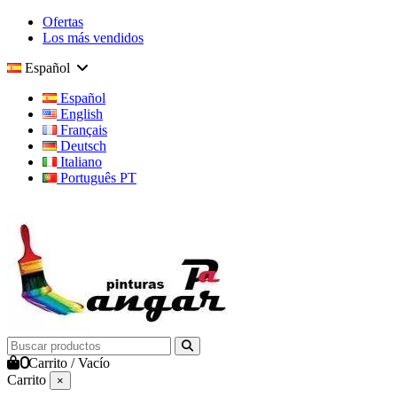
Ofertas
Los más vendidos
Español
Español
English
Français
Deutsch
Italiano
Português PT
0
Carrito
/
Vacío
Carrito
×