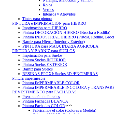
Naranjas, Melocotón y Salmon
Rojos
Verdes
Intensos y Atrevidos
Tintes para pintura
PINTURA e IMPRIMACIÓN para HIERRO
Imprimación para HIERRO
Pintura DECORACIÓN HIERRO (Brocha o Rodillo)
Pintura INDUSTRIAL HIERRO (Pistola, Rodillo, Broc
Barniz para Hierro (Interior y Exterior)
PINTURA para MAQUINARIA AGRICOLA
PINTURA Y BARNIZ para SUELOS
Imprimación para Suelos
Pintura Suelos INTERIOR
Pintura Suelos EXTERIOR
Barniz para Suelos
RESINAS EPOXI/ Suelos 3D /ENCIMERAS
Pintura impermeable
Pintura IMPERMEABLE COLOR
Pintura IMPERMEABLE INCOLORA y TRANSPAR
REVESTIMEINTO para FACHADAS
Preparación de Paredes
Pintura Fachadas BLANCA
Pintura Fachadas COLOR
Fabricamos el color (Colores a Medida)