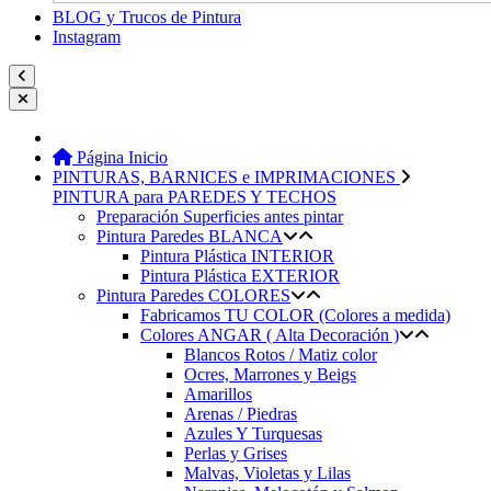
BLOG y Trucos de Pintura
Instagram
Página Inicio
PINTURAS, BARNICES e IMPRIMACIONES
PINTURA para PAREDES Y TECHOS
Preparación Superficies antes pintar
Pintura Paredes BLANCA
Pintura Plástica INTERIOR
Pintura Plástica EXTERIOR
Pintura Paredes COLORES
Fabricamos TU COLOR (Colores a medida)
Colores ANGAR ( Alta Decoración )
Blancos Rotos / Matiz color
Ocres, Marrones y Beigs
Amarillos
Arenas / Piedras
Azules Y Turquesas
Perlas y Grises
Malvas, Violetas y Lilas