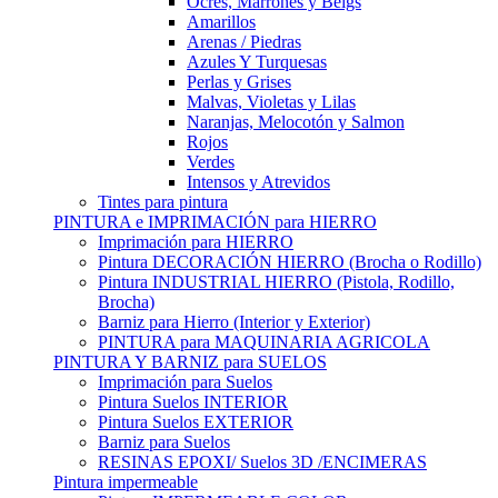
Ocres, Marrones y Beigs
Amarillos
Arenas / Piedras
Azules Y Turquesas
Perlas y Grises
Malvas, Violetas y Lilas
Naranjas, Melocotón y Salmon
Rojos
Verdes
Intensos y Atrevidos
Tintes para pintura
PINTURA e IMPRIMACIÓN para HIERRO
Imprimación para HIERRO
Pintura DECORACIÓN HIERRO (Brocha o Rodillo)
Pintura INDUSTRIAL HIERRO (Pistola, Rodillo,
Brocha)
Barniz para Hierro (Interior y Exterior)
PINTURA para MAQUINARIA AGRICOLA
PINTURA Y BARNIZ para SUELOS
Imprimación para Suelos
Pintura Suelos INTERIOR
Pintura Suelos EXTERIOR
Barniz para Suelos
RESINAS EPOXI/ Suelos 3D /ENCIMERAS
Pintura impermeable