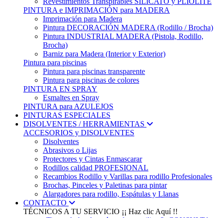
Revestimientos Transpirables SILICATO y PLIOLITE
PINTURA e IMPRIMACIÓN para MADERA
Imprimación para Madera
Pintura DECORACIÓN MADERA (Rodillo / Brocha)
Pintura INDUSTRIAL MADERA (Pistola, Rodillo,
Brocha)
Barniz para Madera (Interior y Exterior)
Pintura para piscinas
Pintura para piscinas transparente
Pintura para piscinas de colores
PINTURA EN SPRAY
Esmaltes en Spray
PINTURA para AZULEJOS
PINTURAS ESPECIALES
DISOLVENTES / HERRAMIENTAS
ACCESORIOS y DISOLVENTES
Disolventes
Abrasivos o Lijas
Protectores y Cintas Enmascarar
Rodillos calidad PROFESIONAL
Recambios Rodillo y Varillas para rodillo Profesionales
Brochas, Pinceles y Paletinas para pintar
Alargadores para rodillo, Espátulas y Llanas
CONTACTO
TÉCNICOS A TU SERVICIO
¡¡ Haz clic Aquí !!