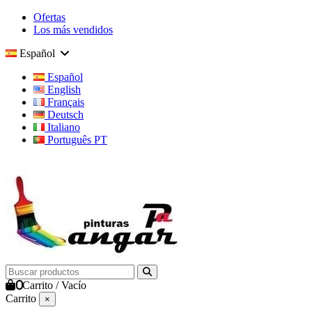
Ofertas
Los más vendidos
Español
Español
English
Français
Deutsch
Italiano
Português PT
0
Carrito
/
Vacío
Carrito
×