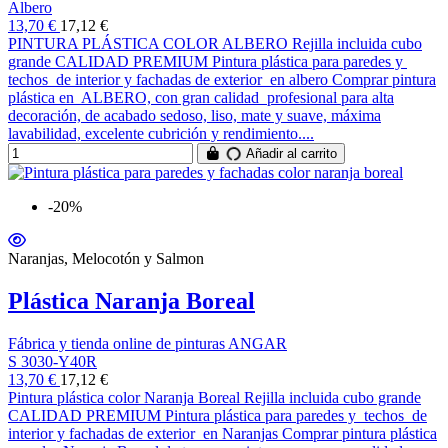
Albero
13,70 €
17,12 €
PINTURA PLÁSTICA COLOR ALBERO Rejilla incluida cubo
grande CALIDAD PREMIUM Pintura plástica para paredes y
techos de interior y fachadas de exterior en albero Comprar pintura
plástica en ALBERO, con gran calidad profesional para alta
decoración, de acabado sedoso, liso, mate y suave, máxima
lavabilidad, excelente cubrición y rendimiento....
Añadir al carrito
-20%
Naranjas, Melocotón y Salmon
Plástica Naranja Boreal
Fábrica y tienda online de pinturas ANGAR
S 3030-Y40R
13,70 €
17,12 €
Pintura plástica color Naranja Boreal Rejilla incluida cubo grande
CALIDAD PREMIUM Pintura plástica para paredes y techos de
interior y fachadas de exterior en Naranjas Comprar pintura plástica