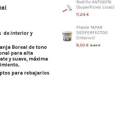
Rodillo ANTIGOTA
eal
(Superficies Lisas)
11,24 €
Plaste TAPAR
DESPERFECTOS
 de interior y
(Interior)
8,00 €
9,42 €
anja Boreal de tono
onal para alta
mate y suave, máxima
dimiento.
aptos para rebajarlos