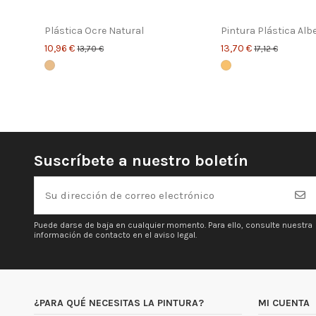
Plástica Ocre Natural
Pintura Plástica Alb
10,96 €
13,70 €
13,70 €
17,12 €
Suscríbete a nuestro boletín
Puede darse de baja en cualquier momento. Para ello, consulte nuestra
información de contacto en el aviso legal.
¿PARA QUÉ NECESITAS LA PINTURA?
MI CUENTA