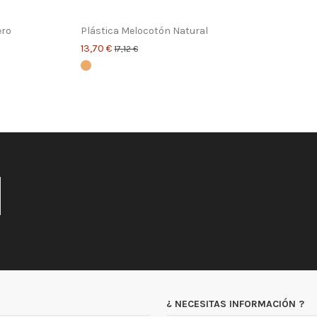
ero
Plástica Melocotón Natural
13,70 €
17,12 €
¿ NECESITAS INFORMACIÓN ?