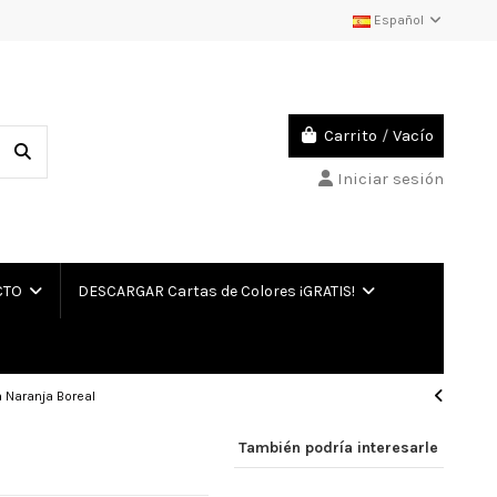
Español
Carrito
/
Vacío
Iniciar sesión
CTO
DESCARGAR Cartas de Colores ¡GRATIS!
a Naranja Boreal
También podría interesarle