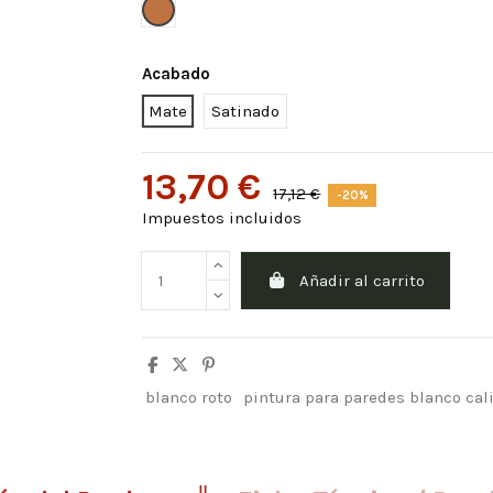
Naranja Boreal
Acabado
Mate
Satinado
13,70 €
17,12 €
-20%
Impuestos incluidos
Añadir al carrito
blanco roto
pintura para paredes blanco cal