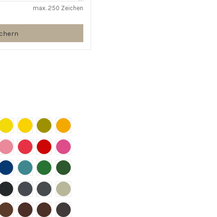
max. 250 Zeichen
ichern
1015
RAL 1021
RAL 1023
RAL 1027
RAL 1028
 3009
RAL 3015
RAL 3017
RAL 3020
RAL 4003
 5015
RAL 5017
RAL 5018
RAL 6001
RAL 6002
 7016
RAL 7021
RAL 7024
RAL 7031
RAL 7032
CO
 PLATA METALIZADO
 8004 Copper Brown
Ral 8011 Hellbraun
Ral 8016 Brown Mahagoni
Ral 8017 Brown
Ral 8019 Taupe