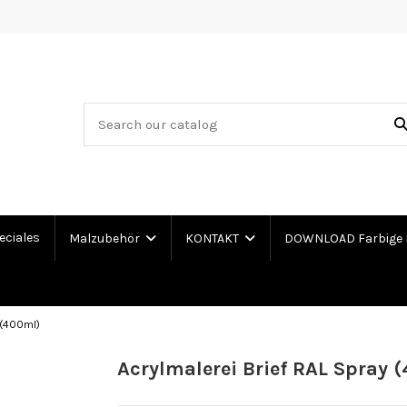
eciales
Malzubehör
KONTAKT
DOWNLOAD Farbige 
 (400ml)
Acrylmalerei Brief RAL Spray 