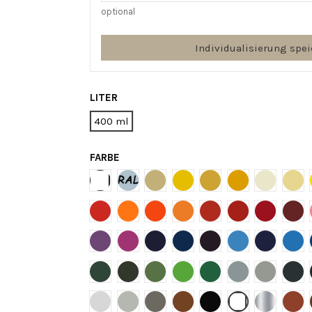
optional
Individualisierung spe
LITER
400 ml
FARBE
Weiße
CARTA RAL CLASSIC
RAL 1001
RAL 1003
RAL 1004
RAL1007
RAL 1013
RAL 
RAL 2002
RAL 2003
RAL 2004
RAL 2011
RAL 3000
RAL 3001
RAL 3003
RAL
RAL 4005
RAL 4006
RAL 5003
RAL 5010
RAL 5011
RAL 5012
RAL 5013
RAL
RAL 6005
RAL 6009
RAL 6011
RAL 6018
RAL 6029
RAL 7001
RAL 7004
RAL
RAL 7035
RAL 7038
RAL 7039
RAL 8003
RAL 9005 NEGRO
RAL 9010 BLAN
RAL 9006
Ral