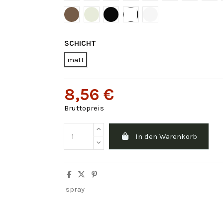
Brown tan Ral 8025
RAL 9002 grau
RAL 9005 schwarz glänzend
RAL 9010 Gloss White
Verkehrsweiß RAL 90
SCHICHT
matt
8,56 €
Bruttopreis
In den Warenkorb
spray