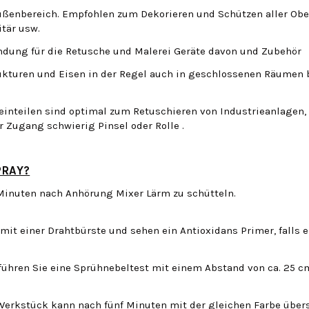
ußenbereich. Empfohlen zum Dekorieren und Schützen aller Ober
itär usw.
dung für die Retusche und Malerei Geräte davon und Zubehör
ukturen und Eisen in der Regel auch in geschlossenen Räumen b
Kleinteilen sind optimal zum Retuschieren von Industrieanlagen
r Zugang schwierig Pinsel oder Rolle .
PRAY?
ei Minuten nach Anhörung Mixer Lärm zu schütteln.
 mit einer Drahtbürste und sehen ein Antioxidans Primer, falls 
führen Sie eine Sprühnebeltest mit einem Abstand von ca. 25 c
. Werkstück kann nach fünf Minuten mit der gleichen Farbe übe