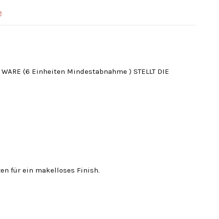
e
WARE (6
Einheiten
Mindestabnahme
)
STELLT
DIE
n für ein makelloses Finish.